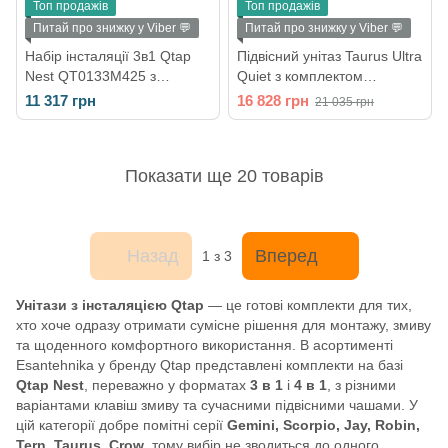
Топ продажів
Топ продажів
Питай про знижку у Viber 💬
Питай про знижку у Viber 💬
Набір інсталяції 3в1 Qtap
Підвісний унітаз Taurus Ultra
Nest QT0133M425 з
Quiet з комплектом
унітазом Qtap Tern
інсталяції Nest 4 в 1 (кругла
11 317 грн
16 828 грн
21 035 грн
QT1733052ERW
клавіша Satin)
(QT1733052ERW0133M425
QT2433084EUQMB46180
M06028CRM)
Показати ще 20 товарів
Назад
Вперед
1
з 3
Унітази з інсталяцією Qtap
— це готові комплекти для тих,
хто хоче одразу отримати сумісне рішення для монтажу, змиву
та щоденного комфортного використання. В асортименті
Esantehnika у бренду Qtap представлені комплекти на базі
Qtap Nest
, переважно у форматах
3 в 1
і
4 в 1
, з різними
варіантами клавіш змиву та сучасними підвісними чашами. У
цій категорії добре помітні серії
Gemini, Scorpio, Jay, Robin,
Tern, Taurus, Crow
, тому вибір не зводиться до одного