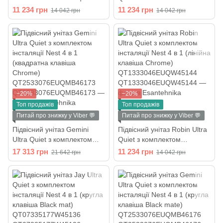
4 в 1 (лінійна клавіша
інсталяції Nest 4 в 1 (лінійна
11 234 грн
11 234 грн
14 042 грн
14 042 грн
Chrome)
клавіша Chrome)
QT13332381AW47504
QT1733052EUQW45160
−20%
−20%
Топ продажів
Топ продажів
Питай про знижку у Viber 💬
Питай про знижку у Viber 💬
Підвісний унітаз Gemini
Підвісний унітаз Robin Ultra
Ultra Quiet з комплектом
Quiet з комплектом
інсталяції Nest 4 в 1
інсталяції Nest 4 в 1 (лінійна
17 313 грн
11 234 грн
21 642 грн
14 042 грн
(квадратна клавіша
клавіша Chrome)
Chrome)
QT1333046EUQW45144
QT2533076EUQMB46173