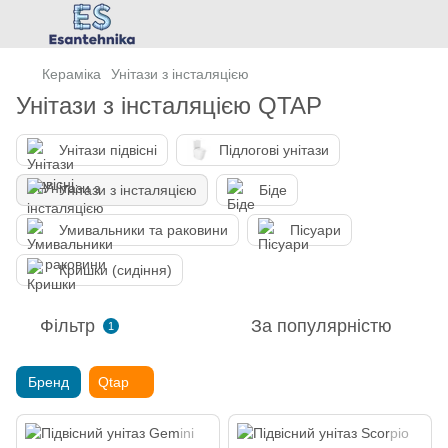
Кераміка
Унітази з інсталяцією
Унітази з інсталяцією QTAP
Унітази підвісні
Підлогові унітази
Унітази з інсталяцією
Біде
Умивальники та раковини
Пісуари
Кришки (сидіння)
Фільтр
За популярністю
1
Бренд
Qtap