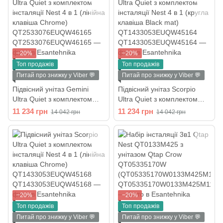
−20%
−20%
Топ продажів
Топ продажів
Питай про знижку у Viber 💬
Питай про знижку у Viber 💬
Підвісний унітаз Gemini
Підвісний унітаз Scorpio
Ultra Quiet з комплектом
Ultra Quiet з комплектом
інсталяції Nest 4 в 1 (лінійна
інсталяції Nest 4 в 1 (кругла
11 234 грн
11 234 грн
14 042 грн
14 042 грн
клавіша Chrome)
клавіша Black mat)
QT2533076EUQW46165
QT1433053EUQW45164
−20%
−20%
Топ продажів
Топ продажів
Питай про знижку у Viber 💬
Питай про знижку у Viber 💬