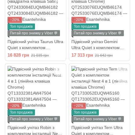
−20%
−20%
Топ продажів
Топ продажів
Питай про знижку у Viber 💬
Питай про знижку у Viber 💬
Підвісний унітаз Taurus Ultra
Підвісний унітаз Gemini
Quiet з комплектом
Ultra Quiet з комплектом
інсталяції Nest 4 в 1
інсталяції Nest 4 в 1 (кругла
16 828 грн
17 313 грн
21 035 грн
21 642 грн
(квадратна клавіша Satin)
клавіша Chrome)
QT2433084EUQMB46182
QT2533076EUQMB46174
−20%
−20%
Топ продажів
Топ продажів
Питай про знижку у Viber 💬
Питай про знижку у Viber 💬
Підвісний унітаз Robin з
Підвісний унітаз Tern Ultra
комплектом інсталяції Nest
Quiet з комплектом