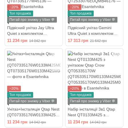
−20%
−20%
Топ продажів
Топ продажів
Питай про знижку у Viber 💬
Питай про знижку у Viber 💬
Підвісний унітаз Jay Ultra
Підвісний унітаз Gemini
Quiet з комплектом
Ultra Quiet з комплектом
інсталяції Nest 4 в 1 (кругла
інсталяції Nest 4 в 1 (кругла
11 234 грн
17 313 грн
14 042 грн
21 642 грн
клавіша Black mat)
клавіша Black mate)
QT07335177W45136
QT2533076EUQMB46176
−20%
−20%
Топ продажів
Топ продажів
Питай про знижку у Viber 💬
Питай про знижку у Viber 💬
Унітаз+Інсталяція Qtap Nest
Набір інсталяції 3в1 Qtap
(QT07335176W0133M425M
Nest QT0133M425 з
08381CRM)
унітазом Qtap Crow
11 234 грн
11 234 грн
14 042 грн
14 042 грн
QT05335170W