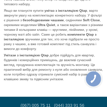
типового набору.
Якщо ви плануєте купити
унітаз з інсталяцією Qtap
, варто
звернути увагу на комплектацію конкретного набору. У фільтрі
є рішення з
безободковими чашами
, сидіннями
Soft Close
,
окремими моделями
Ultra Quiet
, а також варіантами з різними
типами й кольорами клавіш — круглими, лінійними, у хромі,
чорному маті або satin. Саме це робить
комплекти Qtap з
інсталяцією
зручними для тих, хто хоче підібрати не просто
раму з чашею, а вже готовий комплект під стиль санвузла і
вимоги до комфорту.
Унітази з інсталяцією Qtap
добре підійдуть для квартир,
будинків і комерційних приміщень, де важливі сучасний
вигляд, продумана комплектація та зручність монтажу. Це
практичний вибір для ремонту з нуля або оновлення санвузла,
коли потрібно одразу отримати сумісний набір із рамою,
клавішею змиву та підвісним унітазом.
(067) 005 75 11
(044) 333 91 56