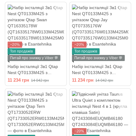
(QT05335170W0133M425M
06028CRM)
−20%
−20%
Топ продажів
Топ продажів
Питай про знижку у Viber 💬
Питай про знижку у Viber 💬
Набір інсталяції 3в1 Qtap
Набір інсталяції 3в1 Qtap
Nest QT0133M425 з
Nest QT0133M425 з
унітазом Qtap Swan
унітазом Qtap Jay
11 234 грн
11 234 грн
14 042 грн
14 042 грн
QT16335178W
QT07335176W
(QT16335178W0133M425M
(QT07335176W0133M425M
06028CRM)
06028CRM)
−20%