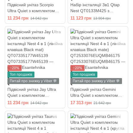
Підвісний унітаз Scorpio
Набір інсталяції 3в1 Qtap
Ultra Quiet з комплектом
Nest QT0133M425 з
інсталяції Nest 4 в 1 (лінійна
унітазом Qtap Crow
11 234 грн
11 123 грн
14 042 грн
13 904 грн
клавіша Chrome)
QT05335170W
QT1433053EUQW45168
(QT05335170W0133M425M
11111SAT)
−20%
−20%
Топ продажів
Топ продажів
Питай про знижку у Viber 💬
Питай про знижку у Viber 💬
Підвісний унітаз Jay Ultra
Підвісний унітаз Gemini
Quiet з комплектом
Ultra Quiet з комплектом
інсталяції Nest 4 в 1 (лінійна
інсталяції Nest 4 в 1 (лінійна
11 234 грн
17 313 грн
14 042 грн
21 642 грн
клавіша Black mat)
клавіша Black mate)
QT07335177W45139
QT2533076EUQMB46175