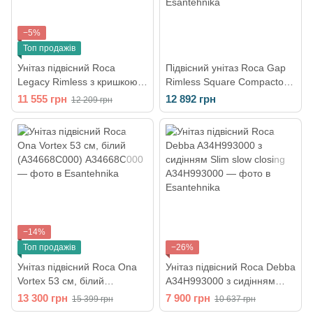
−5%
Топ продажів
Унітаз підвісний Roca
Підвісний унітаз Roca Gap
Legacy Rimless з кришкою
Rimless Square Compacto
Soft-Close (A34H0NL000)
48x35 з кришкою Slim, білий
11 555 грн
12 892 грн
12 209 грн
(A34H473000)
−14%
Топ продажів
−26%
Унітаз підвісний Roca Ona
Унітаз підвісний Roca Debba
Vortex 53 см, білий
A34H993000 з сидінням
(A34668C000)
Slim slow closing
13 300 грн
7 900 грн
15 399 грн
10 637 грн