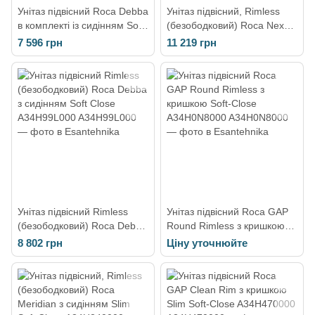
Унітаз підвісний Roca Debba
Унітаз підвісний, Rimless
в комплекті із сидінням Soft
(безободковий) Roca Nexo з
Close A34H998000
сидінням Soft Close
7 596 грн
11 219 грн
A34H64L000
Унітаз підвісний Rimless
Унітаз підвісний Roca GAP
(безободковий) Roca Debba
Round Rimless з кришкою
з сидінням Soft Close
Soft-Close A34H0N8000
8 802 грн
Ціну уточнюйте
A34H99L000