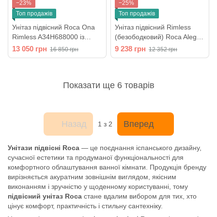
−23%
−25%
Топ продажів
Топ продажів
Унітаз підвісний Roca Ona
Унітаз підвісний Rimless
Rimless A34H688000 із
(безободковий) Roca Alegra
сидінням Soft Close
в комплекті з сидінням Slim
13 050 грн
9 238 грн
16 850 грн
12 352 грн
Soft Close A34H139000
Показати ще 6 товарів
Назад
Вперед
1
з 2
Унітази підвісні Roca
— це поєднання іспанського дизайну,
сучасної естетики та продуманої функціональності для
комфортного облаштування ванної кімнати. Продукція бренду
вирізняється акуратним зовнішнім виглядом, якісним
виконанням і зручністю у щоденному користуванні, тому
підвісний унітаз Roca
стане вдалим вибором для тих, хто
цінує комфорт, практичність і стильну сантехніку.