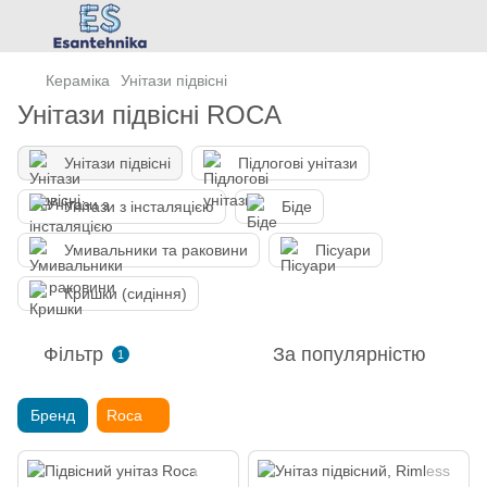
Кераміка
Унітази підвісні
Унітази підвісні ROCA
Унітази підвісні
Підлогові унітази
Унітази з інсталяцією
Біде
Умивальники та раковини
Пісуари
Кришки (сидіння)
Фільтр
За популярністю
1
Бренд
Roca