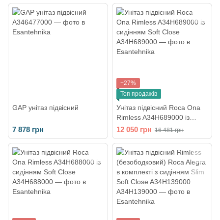
−27%
Топ продажів
GAP унітаз підвісний
Унітаз підвісний Roca Ona
Rimless A34H689000 із
сидінням Soft Close
7 878 грн
12 050 грн
16 481 грн