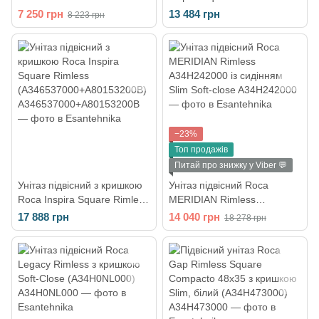
з сидінням Slim Slow Closing
(A346537000)
7 250 грн
13 484 грн
8 223 грн
A34H398000
−23%
Топ продажів
Питай про знижку у Viber 💬
Унітаз підвісний з кришкою
Унітаз підвісний Roca
Roca Inspira Square Rimless
MERIDIAN Rimless
(A346537000+A80153200B)
A34H242000 із сидінням
17 888 грн
14 040 грн
18 278 грн
Slim Soft-close