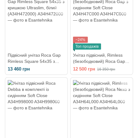
−24%
Топ продажів
Підвісний унітаз Roca Gap
Унітаз підвісний, Rimless
Rimless Square 54x35 з
(безободковий) Roca Gap з
кришкою Ultraslim, білий
сидінням Soft Close
13 460 грн
12 500 грн
16 350 грн
(A34H472000)
A34H47C000