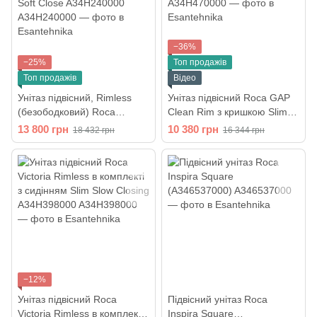
−36%
−25%
Топ продажів
Топ продажів
Відео
Унітаз підвісний, Rimless
Унітаз підвісний Roca GAP
(безободковий) Roca
Clean Rim з кришкою Slim
Meridian з сидінням Slim
Soft-Close A34H470000
13 800 грн
10 380 грн
18 432 грн
16 344 грн
Soft Close A34H240000
−12%
Унітаз підвісний Roca
Підвісний унітаз Roca
Victoria Rimless в комплекті
Inspira Square