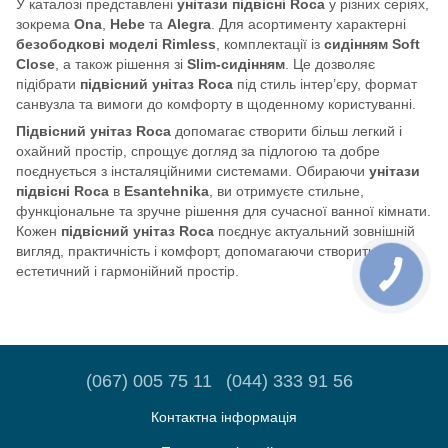
У каталозі представлені
унітази підвісні Roca
у різних серіях,
зокрема
Ona
,
Hebe
та
Alegra
. Для асортименту характерні
безободкові моделі Rimless
, комплектації із
сидінням Soft
Close
, а також рішення зі
Slim-сидінням
. Це дозволяє
підібрати
підвісний унітаз Roca
під стиль інтер’єру, формат
санвузла та вимоги до комфорту в щоденному користуванні.
Підвісний унітаз Roca
допомагає створити більш легкий і
охайний простір, спрощує догляд за підлогою та добре
поєднується з інсталяційними системами. Обираючи
унітази
підвісні Roca
в
Esantehnika
, ви отримуєте стильне,
функціональне та зручне рішення для сучасної ванної кімнати.
Кожен
підвісний унітаз Roca
поєднує актуальний зовнішній
вигляд, практичність і комфорт, допомагаючи створити
естетичний і гармонійний простір.
(067) 005 75 11
(044) 333 91 56
Контактна інформація