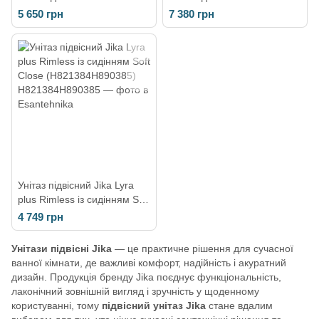
Deep з сидінням з
Mio з сидінням з
5 650 грн
7 380 грн
мікроліфтом
мікроліфтом
H820614H893611
(H820714H891711)
Унітаз підвісний Jika Lyra
plus Rimless із сидінням Soft
Close (H821384H890385)
4 749 грн
Унітази підвісні Jika
— це практичне рішення для сучасної
ванної кімнати, де важливі комфорт, надійність і акуратний
дизайн. Продукція бренду Jika поєднує функціональність,
лаконічний зовнішній вигляд і зручність у щоденному
користуванні, тому
підвісний унітаз Jika
стане вдалим