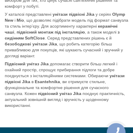
вибором для тих, хто цінує сучасні сантехнічні рішення та
комфорт у побуті.
У каталозі представлені
унітази підвісні Jika
у серіях
Olymp
New
і
Mio
, що дозволяє підібрати модель під формат санвузла
та стиль інтер’єру. Для асортименту характерні
керамічні
чаші
,
підвісний монтаж під інсталяцію
, а також моделі
з
сидінням SoftClose
. Серед представлених рішень є й
безободкові унітази Jika
, що робить категорію більш
привабливою для покупців, які шукають сучасний і зручний у
догляді варіант.
Підвісний унітаз Jika
допомагає створити більш легкий і
охайний простір, спрощує прибирання підлоги та добре
поєднується з інсталяційними системами. Обираючи
унітази
підвісні Jika
в
Esantehnika
, ви отримуєте стильне,
функціональне та комфортне рішення для сучасного
санвузла. Кожен
підвісний унітаз Jika
поєднує практичність,
актуальний зовнішній вигляд і зручність у щоденному
використанні.