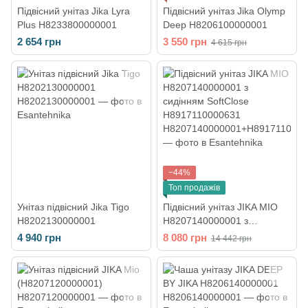
Підвісний унітаз Jika Lyra
Підвісний унітаз Jika Olymp
Plus H8233800000001
Deep H8206100000001
2 654 грн
3 550 грн
4 615 грн
−44%
Топ продажів
Унітаз підвісний Jika Tigo
Підвісний унітаз JIKA MIO
H8202130000001
H8207140000001 з
сидінням SoftClose
4 940 грн
8 080 грн
14 442 грн
H8917110000631