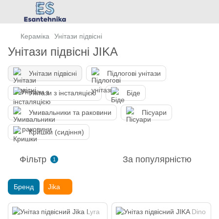
Кераміка
Унітази підвісні
Унітази підвісні JIKA
Унітази підвісні
Підлогові унітази
Унітази з інсталяцією
Біде
Умивальники та раковини
Пісуари
Кришки (сидіння)
Фільтр
За популярністю
1
Бренд
Jika