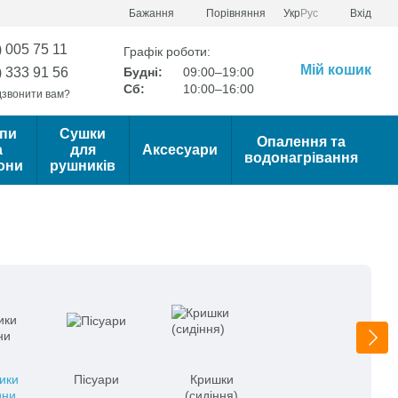
Порівняння
Бажання
Укр
Рус
Вхід
) 005 75 11
Графік роботи:
Мій кошик
) 333 91 56
Будні:
09:00–19:00
Сб:
10:00–16:00
звонити вам?
пи
Сушки
Опалення та
а
для
Аксесуари
водонагрівання
они
рушників
ики
Пісуари
Кришки
ини
(сидіння)