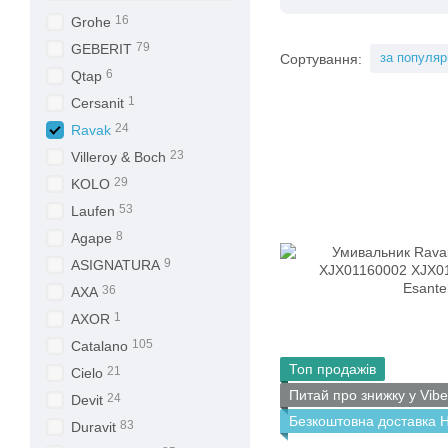
16
Grohe
79
GEBERIT
за популяр
Сортування:
6
Qtap
1
Cersanit
24
Ravak
23
Villeroy & Boch
29
KOLO
53
Laufen
8
Agape
9
ASIGNATURA
36
AXA
1
AXOR
105
Catalano
Топ продажів
21
Cielo
Питай про знижку у Vibe
24
Devit
Безкоштовна доставка 
83
Duravit