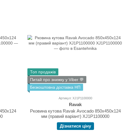
Топ продажів
Питай про знижку у Viber 💬
Безкоштовна доставка НП
Артикул: XJ1P1100000
Ravak
х450х124
Рковина кутова Ravak Avocado 850х450х124
00
мм (правий варіант) XJ1P1100000
Дізнатися ціну