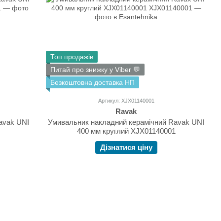
Топ продажів
Питай про знижку у Viber 💬
Безкоштовна доставка НП
Артикул: XJX01140001
Ravak
avak UNI
Умивальник накладний керамічний Ravak UNI
400 мм круглий XJX01140001
Дізнатися ціну