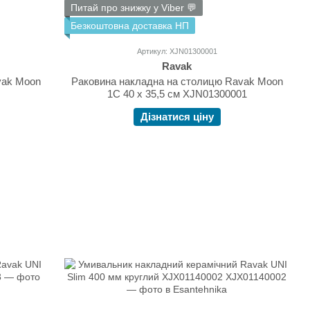
Питай про знижку у Viber 💬
Безкоштовна доставка НП
Артикул: XJN01300001
Ravak
vak Moon
Раковина накладна на столицю Ravak Moon
1C 40 х 35,5 см XJN01300001
Дізнатися ціну