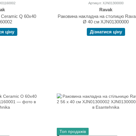
JX01160002
Артикул: XJN01300000
ak
Ravak
 Ceramic Q 60x40
Раковина накладна на столицю Rava
60002
Ø 40 см XJN01300000
ся ціну
Дізнатися ціну
Топ продажів