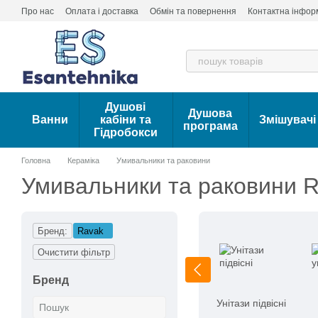
Перейти до основного контенту
Про нас
Оплата і доставка
Обмін та повернення
Контактна інфор
Душові
Душова
Ванни
кабіни та
Змішувачі
програма
Гідробокси
Головна
Кераміка
Умивальники та раковини
Умивальники та раковини 
Бренд:
Ravak
Очистити фільтр
Бренд
Унітази підвісні