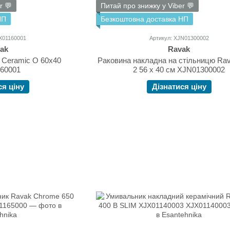
r 💬
Питай про знижку у Viber 💬
НП
Безкоштовна доставка НП
JX01160001
Артикул: XJN01300002
ak
Ravak
 Ceramic O 60x40
Раковина накладна на стільницю Ra
60001
2 56 х 40 см XJN01300002
ся ціну
Дізнатися ціну