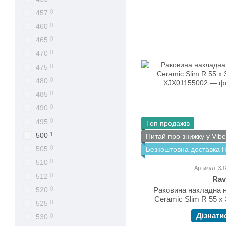
0
457
0
460
0
465
0
470
0
475
0
480
0
485
0
490
0
495
Топ продажів
1
500
Питай про знижку у Vibe
0
505
Безкоштовна доставка 
0
510
Артикул: X
0
512
Rav
0
Раковина накладна 
520
Ceramic Slim R 55 х
0
525
Дізнати
0
530