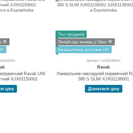
Топ продажів
r 💬
Питай про знижку у Viber 💬
НП
Безкоштовна доставка НП
JX01150001
Артикул: XJX01138001
ak
Ravak
керамічний Ravak UNI
Умивальник накладний керамічний R
утний XJX01150001
380 S SLIM XJX01138001
ся ціну
Дізнатися ціну