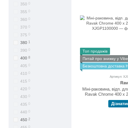
0
350
0
355
0
360
0
370
0
375
1
380
0
390
Топ продажів
8
400
Питай про знижку у Vibe
0
405
Безкоштовна доставка 
0
410
Артикул: X
0
415
Rav
0
420
Міні-раковина, відп. д
Ravak Chrome 400 х 
0
430
Дізнати
0
435
0
440
2
450
0
455