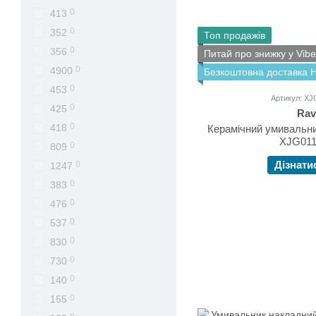
0
413
0
352
Топ продажів
0
356
Питай про знижку у Vibe
0
4900
Безкоштовна доставка 
0
453
Артикул: X
0
425
Rav
0
418
Керамічний умивальн
XJG011
0
809
Дізнати
0
1247
0
383
0
476
0
537
0
830
0
730
0
140
0
155