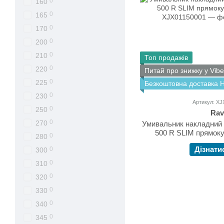
0
160
0
165
0
170
0
200
0
210
Топ продажів
0
220
Питай про знижку у Vibe
0
225
Безкоштовна доставка 
0
230
Артикул: X
0
250
Rav
0
270
Умивальник накладний 
500 R SLIM прямок
0
280
Дізнати
0
300
0
310
0
320
0
330
0
340
0
345