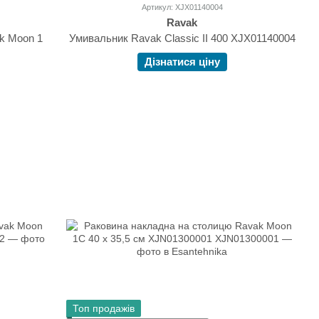
Артикул: XJX01140004
Ravak
k Moon 1
Умивальник Ravak Classic II 400 XJX01140004
Дізнатися ціну
Топ продажів