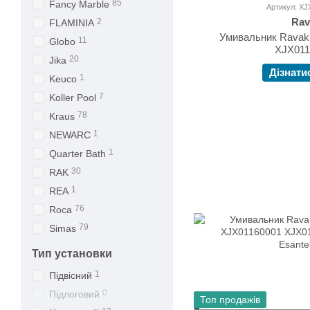
85
Fancy Marble
Артикул: X
Rav
2
FLAMINIA
Умивальник Ravak
11
Globo
XJX011
20
Jika
Дізнати
1
Keuco
7
Koller Pool
78
Kraus
1
NEWARC
1
Quarter Bath
30
RAK
1
REA
76
Roca
79
Simas
Тип установки
1
Підвісний
0
Підлоговий
Топ продажів