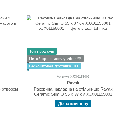
Топ продажів
Питай про знижку у Viber 💬
Безкоштовна доставка НП
Артикул: XJX01155001
Ravak
з отвором
Раковина накладна на стільницю Ravak
Ceramic Slim O 55 х 37 см XJX01155001
Дізнатися ціну