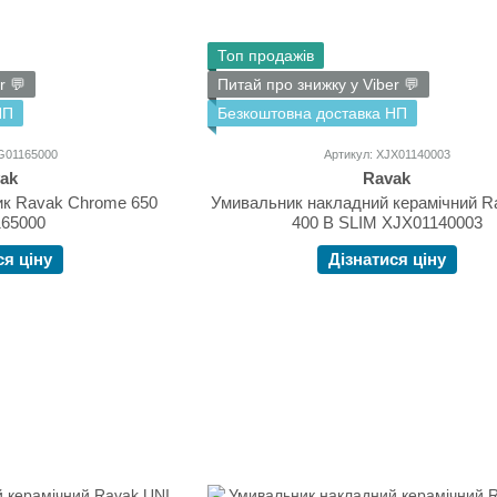
Топ продажів
r 💬
Питай про знижку у Viber 💬
НП
Безкоштовна доставка НП
JG01165000
Артикул: XJX01140003
ak
Ravak
ик Ravak Chrome 650
Умивальник накладний керамічний R
65000
400 B SLIM XJX01140003
ся ціну
Дізнатися ціну