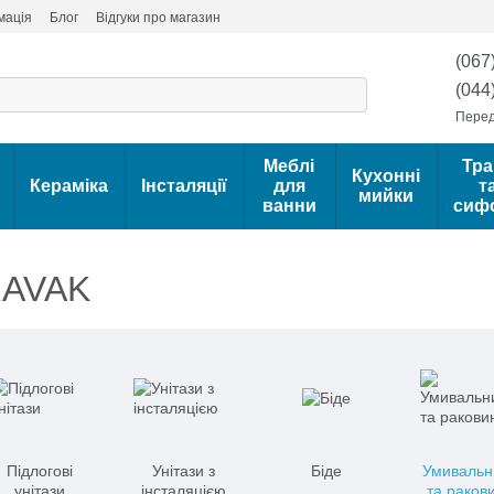
мація
Блог
Відгуки про магазин
(067
(044
Перед
Меблі
Тра
Кухонні
Кераміка
Інсталяції
для
т
мийки
ванни
сиф
RAVAK
Підлогові
Унітази з
Біде
Умивальн
унітази
інсталяцією
та раков