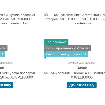
Топ продажів
r 💬
Питай про знижку у Viber 💬
НП
Безкоштовна доставка НП
JGP1100000
Артикул: XJGL1100000
ak
Ravak
ля змішувача праворуч
Міні-умивальник Chrome 400 L білий 
220 мм XJGP1100000
XJGL1100000
ся ціну
Дізнатися ціну