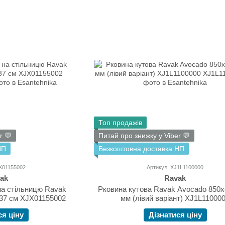
Топ продажів
r 💬
Питай про знижку у Viber 💬
НП
Безкоштовна доставка НП
JX01155002
Артикул: XJ1L1100000
ak
Ravak
на стільницю Ravak
Рковина кутова Ravak Avocado 850
 37 см XJX01155002
мм (лівий варіант) XJ1L11000
ся ціну
Дізнатися ціну