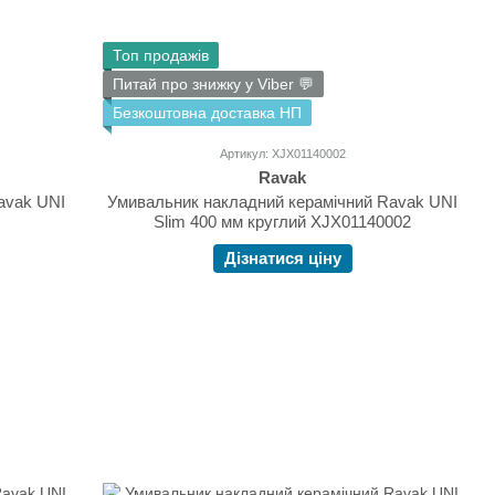
Топ продажів
Питай про знижку у Viber 💬
Безкоштовна доставка НП
Артикул: XJX01140002
Ravak
avak UNI
Умивальник накладний керамічний Ravak UNI
Slim 400 мм круглий XJX01140002
Дізнатися ціну