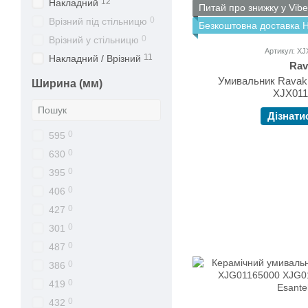
12
Накладний
Питай про знижку у Vibe
0
Врізний під стільницю
Безкоштовна доставка 
0
Врізний у стільницю
Артикул: X
11
Накладний / Врізний
Rav
Умивальник Ravak
Ширина (мм)
XJX011
Дізнати
0
595
0
630
0
395
0
406
0
427
0
301
0
487
0
386
0
419
0
432