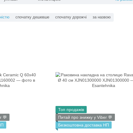
ністю
спочатку дешевше
спочатку дорожчі
за назвою
Топ продажів
r 💬
Питай про знижку у Viber 💬
НП
Безкоштовна доставка НП