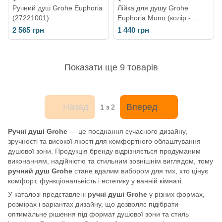
Ручний душ Grohe Euphoria
Лійка для душу Grohe
(27221001)
Euphoria Mono (колір -
хром), 1 вид струменя
2 565 грн
1 440 грн
27265000
Показати ще 9 товарів
Назад
Вперед
1
з 2
Ручні душі Grohe
— це поєднання сучасного дизайну,
зручності та високої якості для комфортного облаштування
душової зони. Продукція бренду відрізняється продуманим
виконанням, надійністю та стильним зовнішнім виглядом, тому
ручний душ Grohe
стане вдалим вибором для тих, хто цінує
комфорт, функціональність і естетику у ванній кімнаті.
У каталозі представлені
ручні душі Grohe
у різних формах,
розмірах і варіантах дизайну, що дозволяє підібрати
оптимальне рішення під формат душової зони та стиль