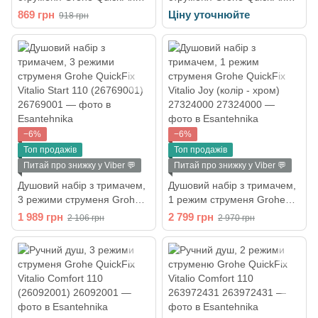
Vitalio Start 110 (27940001)
Vitalio Comfort 110
869 грн
Ціну уточнюйте
918 грн
(26397001)
−6%
−6%
Топ продажів
Топ продажів
Питай про знижку у Viber 💬
Питай про знижку у Viber 💬
Душовий набір з тримачем,
Душовий набір з тримачем,
3 режими струменя Grohe
1 режим струменя Grohe
QuickFix Vitalio Start 110
QuickFix Vitalio Joy (колір -
1 989 грн
2 799 грн
2 106 грн
2 970 грн
(26769001)
хром) 27324000