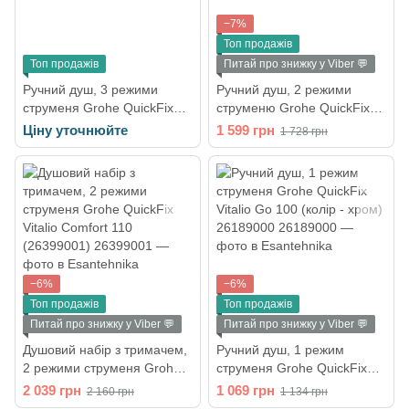
−7%
Топ продажів
Топ продажів
Питай про знижку у Viber 💬
Ручний душ, 3 режими
Ручний душ, 2 режими
струменя Grohe QuickFix
струменю Grohe QuickFix
Vitalio Comfort 110
Vitalio Comfort 110
Ціну уточнюйте
1 599 грн
1 728 грн
(26092001)
263972431
−6%
−6%
Топ продажів
Топ продажів
Питай про знижку у Viber 💬
Питай про знижку у Viber 💬
Душовий набір з тримачем,
Ручний душ, 1 режим
2 режими струменя Grohe
струменя Grohe QuickFix
QuickFix Vitalio Comfort 110
Vitalio Go 100 (колір - хром)
2 039 грн
1 069 грн
2 160 грн
1 134 грн
(26399001)
26189000