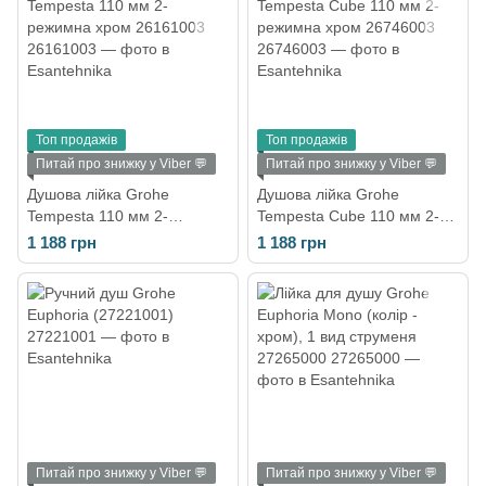
Топ продажів
Топ продажів
Питай про знижку у Viber 💬
Питай про знижку у Viber 💬
Душова лійка Grohe
Душова лійка Grohe
Tempesta 110 мм 2-
Tempesta Cube 110 мм 2-
режимна хром 26161003
режимна хром 26746003
1 188 грн
1 188 грн
Питай про знижку у Viber 💬
Питай про знижку у Viber 💬