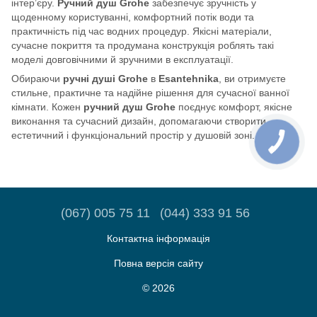
інтер’єру.
Ручний душ Grohe
забезпечує зручність у
щоденному користуванні, комфортний потік води та
практичність під час водних процедур. Якісні матеріали,
сучасне покриття та продумана конструкція роблять такі
моделі довговічними й зручними в експлуатації.
Обираючи
ручні душі Grohe
в
Esantehnika
, ви отримуєте
стильне, практичне та надійне рішення для сучасної ванної
кімнати. Кожен
ручний душ Grohe
поєднує комфорт, якісне
виконання та сучасний дизайн, допомагаючи створити
естетичний і функціональний простір у душовій зоні.
(067) 005 75 11
(044) 333 91 56
Контактна інформація
Повна версія сайту
© 2026