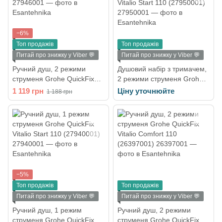
−6%
Топ продажів
Топ продажів
Питай про знижку у Viber 💬
Питай про знижку у Viber 💬
Ручний душ, 2 режими
Душовий набір з тримачем,
струменя Grohe QuickFix
2 режими струменя Grohe
Vitalio Start 110 (27946001)
QuickFix Vitalio Start 110
1 119 грн
Ціну уточнюйте
1 188 грн
(27950001)
−5%
Топ продажів
Топ продажів
Питай про знижку у Viber 💬
Питай про знижку у Viber 💬
Ручний душ, 1 режим
Ручний душ, 2 режими
струменя Grohe QuickFix
струменя Grohe QuickFix