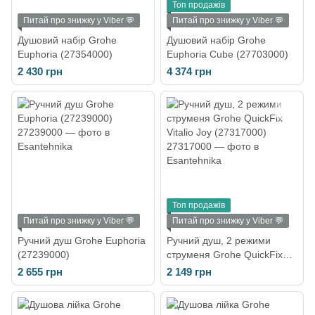
Топ продажів
Питай про знижку у Viber 💬
Питай про знижку у Viber 💬
Душовий набір Grohe
Душовий набір Grohe
Euphoria (27354000)
Euphoria Cube (27703000)
2 430 грн
4 374 грн
Топ продажів
Питай про знижку у Viber 💬
Питай про знижку у Viber 💬
Ручний душ Grohe Euphoria
Ручний душ, 2 режими
(27239000)
струменя Grohe QuickFix
Vitalio Joy (27317000)
2 655 грн
2 149 грн