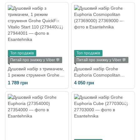
Топ продажів
Топ продажів
Питай про знижку у Viber 💬
Питай про знижку у Viber 💬
Душовий набір з тримачем,
Душовий набір Grohe
1 режим струменя Grohe
Euphoria Cosmopolitan
QuickFix Vitalio Start 110
(27369000)
1 789 грн
4 050 грн
(27944001)