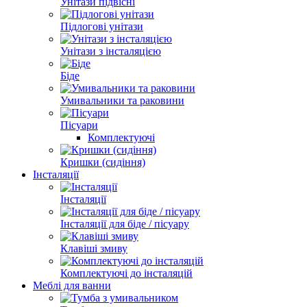
Унітази підвісні
Підлогові унітази
Унітази з інсталяцією
Біде
Умивальники та раковини
Пісуари
Комплектуючі
Кришки (сидіння)
Інсталяції
Інсталяції
Інсталяції для біде / пісуару
Клавіші змиву
Комплектуючі до інсталяцій
Меблі для ванни