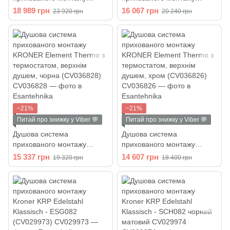
KRONER Element Thermo з
KRONER Element Thermo з
18 989 грн
16 067 грн
23 920 грн
20 240 грн
термостатом, верхнім
термостатом, верхнім
душем і виливом, хром
душем, графіт (CV036827)
(CV036829)
−21%
−21%
Питай про знижку у Viber 💬
Питай про знижку у Viber 💬
Душова система
Душова система
прихованого монтажу
прихованого монтажу
KRONER Element Thermo з
KRONER Element Thermo з
15 337 грн
14 607 грн
19 320 грн
18 400 грн
термостатом, верхнім
термостатом, верхнім
душем, чорна (CV036828)
душем, хром (CV036826)