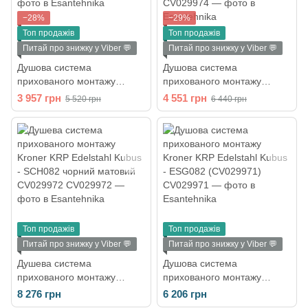
−28%
−29%
Топ продажів
Топ продажів
Питай про знижку у Viber 💬
Питай про знижку у Viber 💬
Душова система
Душова система
прихованого монтажу
прихованого монтажу
Kroner KRP Edelstahl
Kroner KRP Edelstahl
3 957 грн
4 551 грн
5 520 грн
6 440 грн
Klassisch - ESG082
Klassisch - SCH082 чорний
(CV029973)
матовий CV029974
Топ продажів
Топ продажів
Питай про знижку у Viber 💬
Питай про знижку у Viber 💬
Душева система
Душова система
прихованого монтажу
прихованого монтажу
Kroner KRP Edelstahl Kubus
Kroner KRP Edelstahl Kubus
8 276 грн
6 206 грн
- SCH082 чорний матовий
- ESG082 (CV029971)