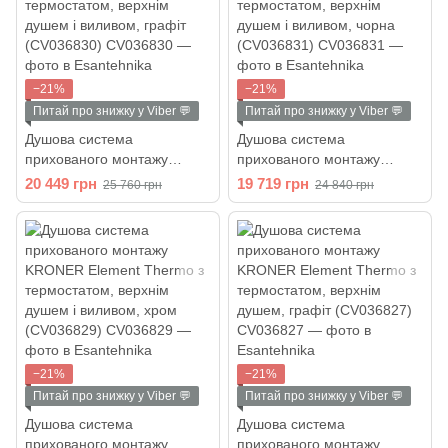
−21%
−21%
Питай про знижку у Viber 💬
Питай про знижку у Viber 💬
Душова система
Душова система
прихованого монтажу
прихованого монтажу
KRONER Element Thermo з
KRONER Element Thermo з
20 449 грн
19 719 грн
25 760 грн
24 840 грн
термостатом, верхнім
термостатом, верхнім
душем і виливом, графіт
душем і виливом, чорна
(CV036830)
(CV036831)
−21%
−21%
Питай про знижку у Viber 💬
Питай про знижку у Viber 💬
Душова система
Душова система
прихованого монтажу
прихованого монтажу