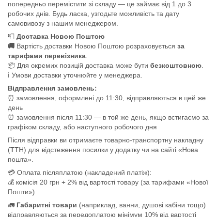
попередньо перемістити зі складу — це займає від 1 до 3
робочих днів. Будь ласка, узгодьте можливість та дату
самовивозу з нашим менеджером.
📮
Доставка Новою Поштою
🚚
Вартість доставки Новою Поштою розраховується
за
тарифами перевізника
.
📦 Для окремих позицій доставка може бути
безкоштовною
.
ℹ️ Умови доставки уточнюйте у менеджера.
Відправлення замовлень:
⏰ замовлення, оформлені до 11:30, відправляються в цей же
день
⏰ замовлення після 11:30 — в той же день, якщо встигаємо за
графіком складу, або наступного робочого дня
Після відправки ви отримаєте товарно-транспортну накладну
(ТТН) для відстеження посилки у додатку чи на сайті «Нова
пошта».
💳 Оплата післяплатою (накладений платіж):
💰 комісія 20 грн + 2% від вартості товару (за тарифами «Нової
Пошти»)
🚛
Габаритні товари
(наприклад, ванни, душові кабіни тощо)
відправляються за передоплатою мінімум 10% від вартості