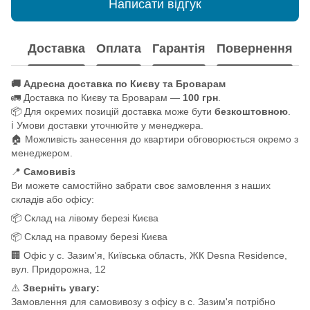
Написати відгук
Доставка
Оплата
Гарантія
Повернення
🚚 Адресна доставка по Києву та Броварам
🚛 Доставка по Києву та Броварам —
100 грн
.
📦 Для окремих позицій доставка може бути
безкоштовною
.
ℹ️ Умови доставки уточнюйте у менеджера.
🏠 Можливість занесення до квартири обговорюється окремо з
менеджером.
📍
Самовивіз
Ви можете самостійно забрати своє замовлення з наших
складів або офісу:
📦 Склад на лівому березі Києва
📦 Склад на правому березі Києва
🏢 Офіс у с. Зазим'я, Київська область, ЖК Desna Residence,
вул. Придорожна, 12
⚠️
Зверніть увагу:
Замовлення для самовивозу з офісу в с. Зазим'я потрібно