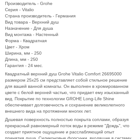
Производитель - Grohe
Серия - Vitalio
Страна производитель - Германия
Вид товара - Верхний душ
Назначение - Для душа
Вид монтажа - Настенный
Форма - Квадратная
Цвет - Хром
Ширина, мм - 250
Длина, мм - 250
Гарантия - 24 мес.
Квадратный верхний душ Grohe Vitalio Comfort 26695000
размером 25x25 см представляет собой стильное решение
для вашей ванной комнаты. Он выполнен в хромированном
цвете с белой верхней частью, что придает ему изысканный
вид. Покрытие по технологии GROHE Long-Life Shine
обеспечивает долговечность и сохранение великолепного
внешнего вида на протяжении многих лет.
Душевая поверхность полностью покрыта соплами, образуя
прекрасный равномерный поток воды в режиме "Дождь", что
создает приятное ощущение и расслабляющий опыт
принятия душа. Силиконовые форсунки, входящие в систему