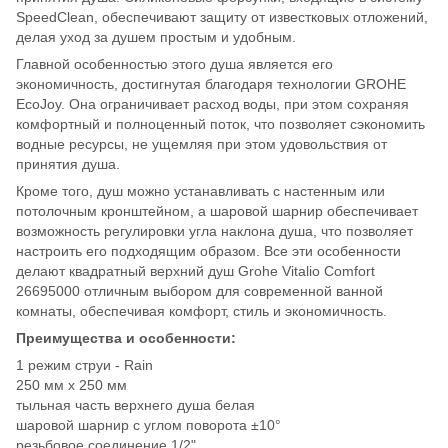
SpeedClean, обеспечивают защиту от известковых отложений,
делая уход за душем простым и удобным.
Главной особенностью этого душа является его
экономичность, достигнутая благодаря технологии GROHE
EcoJoy. Она ограничивает расход воды, при этом сохраняя
комфортный и полноценный поток, что позволяет сэкономить
водные ресурсы, не ущемляя при этом удовольствия от
принятия душа.
Кроме того, душ можно устанавливать с настенным или
потолочным кронштейном, а шаровой шарнир обеспечивает
возможность регулировки угла наклона душа, что позволяет
настроить его подходящим образом. Все эти особенности
делают квадратный верхний душ Grohe Vitalio Comfort
26695000 отличным выбором для современной ванной
комнаты, обеспечивая комфорт, стиль и экономичность.
Преимущества и особенности:
1 режим струи - Rain
250 мм x 250 мм
тыльная часть верхнего душа белая
шаровой шарнир с углом поворота ±10°
резьбовое соединение 1/2"