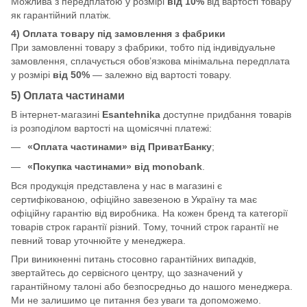
Можлива з передплатою у розмірі
від 10%
від вартості товару
як гарантійний платіж.
4) Оплата товару під замовлення з фабрики
При замовленні товару з фабрики, тобто під індивідуальне
замовлення, сплачується обов’язкова мінімальна передплата
у розмірі
від 50%
— залежно від вартості товару.
5) Оплата частинами
В інтернет-магазині
Esantehnika
доступне придбання товарів
із розподілом вартості на щомісячні платежі:
«Оплата частинами» від ПриватБанку
;
«Покупка частинами» від monobank
.
Вся продукція представлена у нас в магазині є
сертифікованою, офіційно завезеною в Україну та має
офіційну гарантію від виробника. На кожен бренд та категорії
товарів строк гарантії різний. Тому, точний строк гарантії не
певний товар уточнюйте у менеджера.
При виникненні питань стосовно гарантійних випадків,
звертайтесь до сервісного центру, що зазначений у
гарантійному талоні або безпосредньо до нашого менеджера.
Ми не залишимо це питання без уваги та допоможемо.