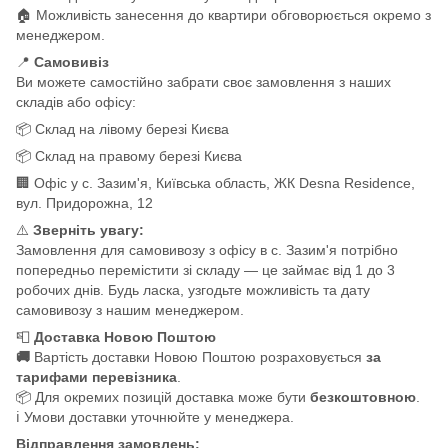
🏠 Можливість занесення до квартири обговорюється окремо з
менеджером.
📍
Самовивіз
Ви можете самостійно забрати своє замовлення з наших
складів або офісу:
📦 Склад на лівому березі Києва
📦 Склад на правому березі Києва
🏢 Офіс у с. Зазим'я, Київська область, ЖК Desna Residence,
вул. Придорожна, 12
⚠️
Зверніть увагу:
Замовлення для самовивозу з офісу в с. Зазим'я потрібно
попередньо перемістити зі складу — це займає від 1 до 3
робочих днів. Будь ласка, узгодьте можливість та дату
самовивозу з нашим менеджером.
📮
Доставка Новою Поштою
🚚
Вартість доставки Новою Поштою розраховується
за
тарифами перевізника
.
📦 Для окремих позицій доставка може бути
безкоштовною
.
ℹ️ Умови доставки уточнюйте у менеджера.
Відправлення замовлень: