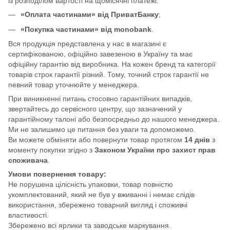
із розподілом вартості на щомісячні платежі:
«Оплата частинами» від ПриватБанку
;
«Покупка частинами» від monobank
.
Вся продукція представлена у нас в магазині є
сертифікованою, офіційно завезеною в Україну та має
офіційну гарантію від виробника. На кожен бренд та категорії
товарів строк гарантії різний. Тому, точний строк гарантії не
певний товар уточнюйте у менеджера.
При виникненні питань стосовно гарантійних випадків,
звертайтесь до сервісного центру, що зазначений у
гарантійному талоні або безпосредньо до нашого менеджера.
Ми не залишимо це питання без уваги та допоможемо.
Ви можете обміняти або повернути товар протягом
14 днів
з
моменту покупки згідно з
Законом України про захист прав
споживача
.
Умови повернення товару:
Не порушена цілісність упаковки, товар повністю
укомплектований, який не був у вживанні і немає слідів
використання, збережено товарний вигляд і споживчі
властивості.
Збережено всі ярлики та заводське маркування.