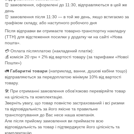
⏰ замовлення, оформлені до 11:30, відправляються в цей же
день
⏰ замовлення після 11:30 — в той же день, якщо встигаємо за
графіком складу, або наступного робочого дня
Після відправки ви отримаєте товарно-транспортну накладну
(ТТН) для відстеження посилки у додатку чи на сайті «Нова
пошта».
💳 Оплата післяплатою (накладений платіж):
💰 комісія 20 грн + 2% від вартості товару (за тарифами «Нової
Пошти»)
🚛
Габаритні товари
(наприклад, ванни, душові кабіни тощо)
відправляються за передоплатою мінімум 10% від вартості
товару.
🛠️ При отриманні замовлення обов'язково перевіряйте товар
на цілісність та комплектацію.
Зверніть увагу, що товар повністю застрахований і всі ризики
та відповідальність за його якісне та правильне
транспортування до Вас несе наша компанія.
Але після прийому замовлення ви приймаєте всю
відповідальність за товар і підтверджуєте його цілісність та
комплектацію.