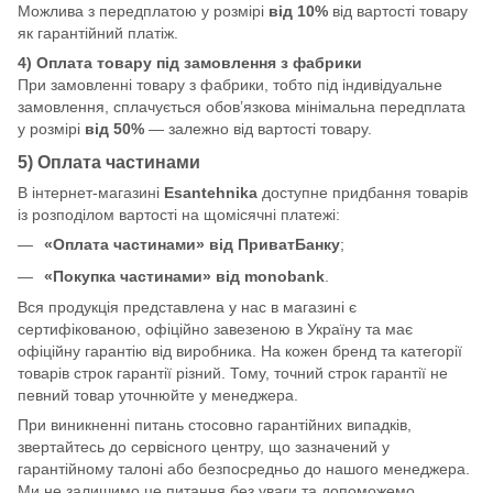
Можлива з передплатою у розмірі
від 10%
від вартості товару
як гарантійний платіж.
4) Оплата товару під замовлення з фабрики
При замовленні товару з фабрики, тобто під індивідуальне
замовлення, сплачується обов’язкова мінімальна передплата
у розмірі
від 50%
— залежно від вартості товару.
5) Оплата частинами
В інтернет-магазині
Esantehnika
доступне придбання товарів
із розподілом вартості на щомісячні платежі:
«Оплата частинами» від ПриватБанку
;
«Покупка частинами» від monobank
.
Вся продукція представлена у нас в магазині є
сертифікованою, офіційно завезеною в Україну та має
офіційну гарантію від виробника. На кожен бренд та категорії
товарів строк гарантії різний. Тому, точний строк гарантії не
певний товар уточнюйте у менеджера.
При виникненні питань стосовно гарантійних випадків,
звертайтесь до сервісного центру, що зазначений у
гарантійному талоні або безпосредньо до нашого менеджера.
Ми не залишимо це питання без уваги та допоможемо.