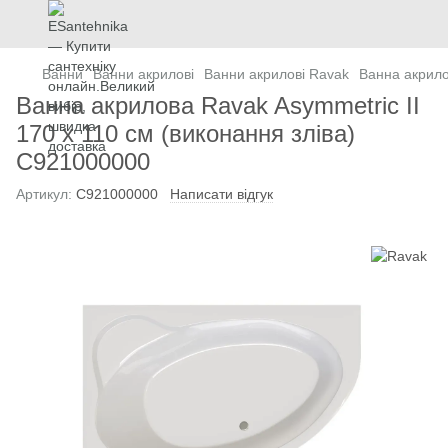
Ванни
Ванни акрилові
Ванни акрилові Ravak
Ванна акрило
Ванна акрилова Ravak Asymmetric II
170 х 110 см (виконання зліва)
C921000000
Артикул:
C921000000
Написати відгук