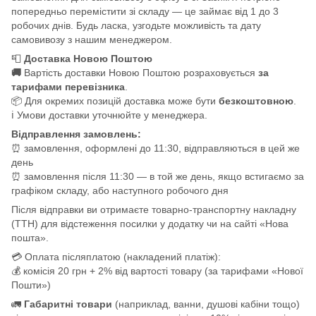
попередньо перемістити зі складу — це займає від 1 до 3
робочих днів. Будь ласка, узгодьте можливість та дату
самовивозу з нашим менеджером.
📮
Доставка Новою Поштою
🚚
Вартість доставки Новою Поштою розраховується
за
тарифами перевізника
.
📦 Для окремих позицій доставка може бути
безкоштовною
.
ℹ️ Умови доставки уточнюйте у менеджера.
Відправлення замовлень:
⏰ замовлення, оформлені до 11:30, відправляються в цей же
день
⏰ замовлення після 11:30 — в той же день, якщо встигаємо за
графіком складу, або наступного робочого дня
Після відправки ви отримаєте товарно-транспортну накладну
(ТТН) для відстеження посилки у додатку чи на сайті «Нова
пошта».
💳 Оплата післяплатою (накладений платіж):
💰 комісія 20 грн + 2% від вартості товару (за тарифами «Нової
Пошти»)
🚛
Габаритні товари
(наприклад, ванни, душові кабіни тощо)