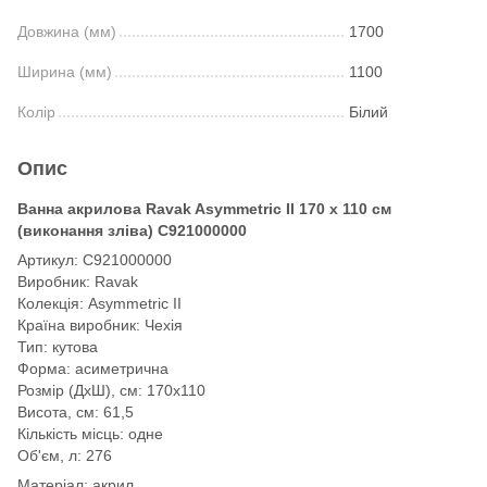
Довжина (мм)
1700
Ширина (мм)
1100
Колір
Білий
Опис
Ванна акрилова Ravak Asymmetric II 170 х 110 см
(виконання зліва) C921000000
Артикул: C921000000
Виробник: Ravak
Колекція: Asymmetric II
Країна виробник: Чехія
Тип: кутова
Форма: асиметрична
Розмір (ДхШ), см: 170х110
Висота, см: 61,5
Кількість місць: одне
Об'єм, л: 276
Матеріал: акрил