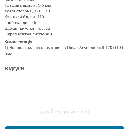
Товщина акрилу: 5-6 мм
Довга сторона, див: 170
Короткий бік, см: 110
Глибина, див: 45,4
Варіант виконання: ліва
Гідромасажна система: є
Комплектація:
1) Ванна акрилова асиметрична Ravak Asymmetric II 170x110 L
ліва
Відгуки
Додайте перший відгук