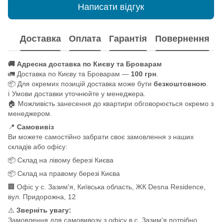
Написати відгук
Доставка
Оплата
Гарантія
Повернення
🚚 Адресна доставка по Києву та Броварам
🚛 Доставка по Києву та Броварам —
100 грн
.
📦 Для окремих позицій доставка може бути
безкоштовною
.
ℹ️ Умови доставки уточнюйте у менеджера.
🏠 Можливість занесення до квартири обговорюється окремо з
менеджером.
📍
Самовивіз
Ви можете самостійно забрати своє замовлення з наших
складів або офісу:
📦 Склад на лівому березі Києва
📦 Склад на правому березі Києва
🏢 Офіс у с. Зазим'я, Київська область, ЖК Desna Residence,
вул. Придорожна, 12
⚠️
Зверніть увагу:
Замовлення для самовивозу з офісу в с. Зазим'я потрібно