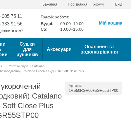
Порівняння
Бажання
Укр
Рус
Вхід
) 005 75 11
Графік роботи:
Мій кошик
) 333 91 56
Будні:
09:00–19:00
Сб:
10:00–16:00
звонити вам?
пи
Сушки
Опалення та
а
для
Аксесуари
водонагрівання
они
рушників
ні
Унітази підвісні Catalano
безободковий) Catalano Creen з сидінням Soft Close Plus
, укорочений
Артикул
1VS50RGR00+5GR55STP00
одковий) Catalano
 Soft Close Plus
GR55STP00