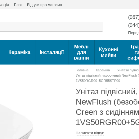
мація
Блог
Відгуки про магазин
(067
(044
Перед
Меблі
Тра
Кухонні
Кераміка
Інсталяції
для
т
мийки
ванни
сиф
Головна
Кераміка
Унітази підвіс
Унітаз підвісний, укорочений NewFlush (
1VS50RGR00+5GR55STP00
Унітаз підвісний
NewFlush (безоб
Creen з сидінням
1VS50RGR00+5
Написати відгук