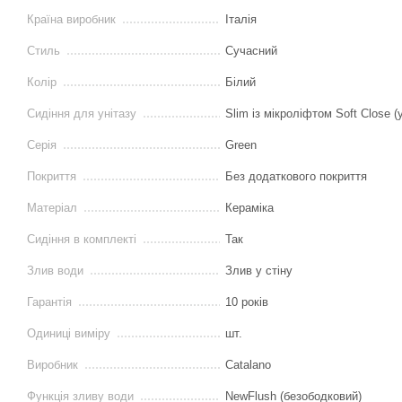
Країна виробник
Італія
Стиль
Сучасний
Колір
Білий
Сидіння для унітазу
Slim із мікроліфтом Soft Close (
Серія
Green
Покриття
Без додаткового покриття
Матеріал
Кераміка
Сидіння в комплекті
Так
Злив води
Злив у стіну
Гарантія
10 років
Одиниці виміру
шт.
Виробник
Catalano
Функція зливу води
NewFlush (безободковий)