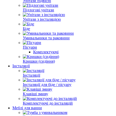
Унітази підвісні
Підлогові унітази
Унітази з інсталяцією
Біде
Умивальники та раковини
Пісуари
Комплектуючі
Кришки (сидіння)
Інсталяції
Інсталяції
Інсталяції для біде / пісуару
Клавіші змиву
Комплектуючі до інсталяцій
Меблі для ванни