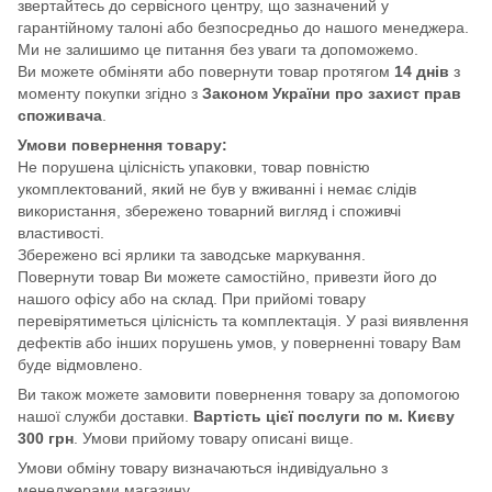
звертайтесь до сервісного центру, що зазначений у
гарантійному талоні або безпосредньо до нашого менеджера.
Ми не залишимо це питання без уваги та допоможемо.
Ви можете обміняти або повернути товар протягом
14 днів
з
моменту покупки згідно з
Законом України про захист прав
споживача
.
Умови повернення товару:
Не порушена цілісність упаковки, товар повністю
укомплектований, який не був у вживанні і немає слідів
використання, збережено товарний вигляд і споживчі
властивості.
Збережено всі ярлики та заводське маркування.
Повернути товар Ви можете самостійно, привезти його до
нашого офісу або на склад. При прийомі товару
перевірятиметься цілісність та комплектація. У разі виявлення
дефектів або інших порушень умов, у поверненні товару Вам
буде відмовлено.
Ви також можете замовити повернення товару за допомогою
нашої служби доставки.
Вартість цієї послуги по м. Києву
300 грн
. Умови прийому товару описані вище.
Умови обміну товару визначаються індивідуально з
менеджерами магазину.