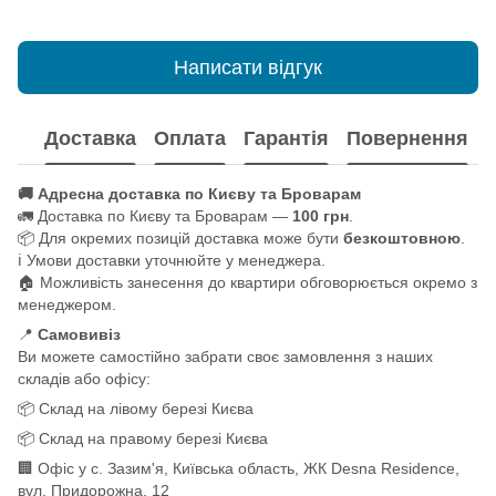
Написати відгук
Доставка
Оплата
Гарантія
Повернення
🚚 Адресна доставка по Києву та Броварам
🚛 Доставка по Києву та Броварам —
100 грн
.
📦 Для окремих позицій доставка може бути
безкоштовною
.
ℹ️ Умови доставки уточнюйте у менеджера.
🏠 Можливість занесення до квартири обговорюється окремо з
менеджером.
📍
Самовивіз
Ви можете самостійно забрати своє замовлення з наших
складів або офісу:
📦 Склад на лівому березі Києва
📦 Склад на правому березі Києва
🏢 Офіс у с. Зазим'я, Київська область, ЖК Desna Residence,
вул. Придорожна, 12