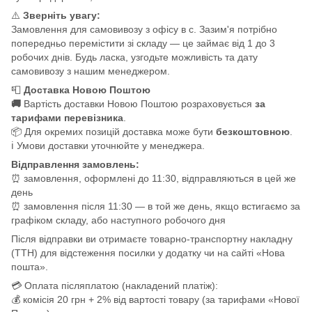
⚠️
Зверніть увагу:
Замовлення для самовивозу з офісу в с. Зазим'я потрібно
попередньо перемістити зі складу — це займає від 1 до 3
робочих днів. Будь ласка, узгодьте можливість та дату
самовивозу з нашим менеджером.
📮
Доставка Новою Поштою
🚚
Вартість доставки Новою Поштою розраховується
за
тарифами перевізника
.
📦 Для окремих позицій доставка може бути
безкоштовною
.
ℹ️ Умови доставки уточнюйте у менеджера.
Відправлення замовлень:
⏰ замовлення, оформлені до 11:30, відправляються в цей же
день
⏰ замовлення після 11:30 — в той же день, якщо встигаємо за
графіком складу, або наступного робочого дня
Після відправки ви отримаєте товарно-транспортну накладну
(ТТН) для відстеження посилки у додатку чи на сайті «Нова
пошта».
💳 Оплата післяплатою (накладений платіж):
💰 комісія 20 грн + 2% від вартості товару (за тарифами «Нової