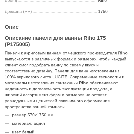
Бренд
Riho
Довжина (мм)
1750
Опис
Описание панели для ванны Riho 175
(P175005)
Панели к акриловым ваннам от чешского производителя
Riho
выпускаются в различных формах и размерах, чтобы каждый
клиент смог подобрать ванну по своему вкусу и
соответственно дизайну. Панели для ванн изготовлены из
100% акрилового листа LUCITE. Современные технологии и
материалы изготовления сантехники
Riho
обеспечивают
надежность и долговечность эксплуатации продукта, а
широкий ассортимент форм и размеров не оставят
равнодушными ценителей лаконичного оформления
пространства ванной комнаты.
размер 570x1750 мм
материал: акрил
цвет белый