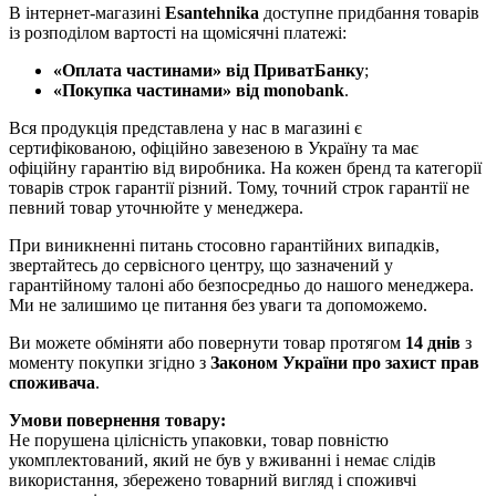
В інтернет-магазині
Esantehnika
доступне придбання товарів
із розподілом вартості на щомісячні платежі:
«Оплата частинами» від ПриватБанку
;
«Покупка частинами» від monobank
.
Вся продукція представлена у нас в магазині є
сертифікованою, офіційно завезеною в Україну та має
офіційну гарантію від виробника. На кожен бренд та категорії
товарів строк гарантії різний. Тому, точний строк гарантії не
певний товар уточнюйте у менеджера.
При виникненні питань стосовно гарантійних випадків,
звертайтесь до сервісного центру, що зазначений у
гарантійному талоні або безпосредньо до нашого менеджера.
Ми не залишимо це питання без уваги та допоможемо.
Ви можете обміняти або повернути товар протягом
14 днів
з
моменту покупки згідно з
Законом України про захист прав
споживача
.
Умови повернення товару:
Не порушена цілісність упаковки, товар повністю
укомплектований, який не був у вживанні і немає слідів
використання, збережено товарний вигляд і споживчі