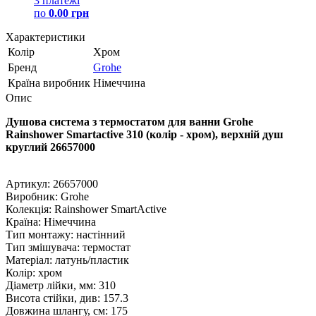
3 платежі
по
0.00 грн
Характеристики
Колір
Хром
Бренд
Grohe
Країна виробник
Німеччина
Опис
Душова система з термостатом для ванни Grohe
Rainshower Smartactive 310 (колір - хром), верхній душ
круглий 26657000
Артикул: 26657000
Виробник: Grohe
Колекція: Rainshower SmartActive
Країна: Німеччина
Тип монтажу: настінний
Тип змішувача: термостат
Матеріал: латунь/пластик
Колір: хром
Діаметр лійки, мм: 310
Висота стійки, див: 157.3
Довжина шлангу, см: 175