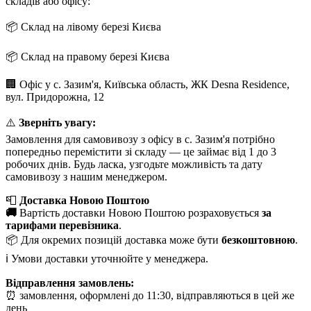
складів або офісу:
📦 Склад на лівому березі Києва
📦 Склад на правому березі Києва
🏢 Офіс у с. Зазим'я, Київська область, ЖК Desna Residence,
вул. Придорожна, 12
⚠️
Зверніть увагу:
Замовлення для самовивозу з офісу в с. Зазим'я потрібно
попередньо перемістити зі складу — це займає від 1 до 3
робочих днів. Будь ласка, узгодьте можливість та дату
самовивозу з нашим менеджером.
📮
Доставка Новою Поштою
🚚
Вартість доставки Новою Поштою розраховується
за
тарифами перевізника
.
📦 Для окремих позицій доставка може бути
безкоштовною
.
ℹ️ Умови доставки уточнюйте у менеджера.
Відправлення замовлень:
⏰ замовлення, оформлені до 11:30, відправляються в цей же
день