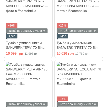
−16%
−22%
Питай про знижку у Viber 💬
Питай про знижку у Viber 💬
Відео
Відео
Тумба з умивальником
Тумба з умивальником
SANWERK "ЕРА" 70 Біла
SANWERK "ГРЕТА" 70 Біла
MV0000852
MV0000884
10 099 грн
10 016 грн
11 998 грн
12 769 грн
−16%
Питай про знижку у Viber 💬
Питай про знижку у Viber 💬