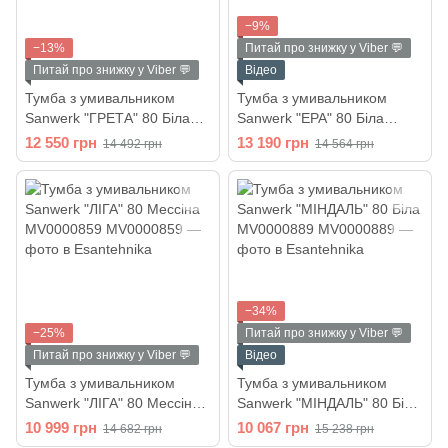
−9%
−13%
Питай про знижку у Viber 💬
Питай про знижку у Viber 💬
Відео
Тумба з умивальником
Тумба з умивальником
Sanwerk "ГРЕТА" 80 Біла
Sanwerk "ЕРА" 80 Біла
MV0000885
MV0000853
12 550 грн
13 190 грн
14 492 грн
14 564 грн
−34%
−25%
Питай про знижку у Viber 💬
Питай про знижку у Viber 💬
Відео
Тумба з умивальником
Тумба з умивальником
Sanwerk "ЛІГА" 80 Мессіна
Sanwerk "МІНДАЛЬ" 80 Біла
MV0000859
MV0000889
10 999 грн
10 067 грн
14 682 грн
15 238 грн