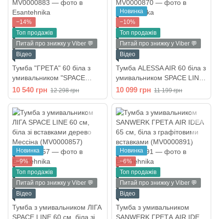
Новинка
−14%
−10%
Топ продажів
Топ продажів
Питай про знижку у Viber 💬
Питай про знижку у Viber 💬
Відео
Відео
Тумба "ГРЕТА" 60 біла з
Тумба ALESSA AIR 60 біла з
умивальником "SPACE
умивальником SPACE LINE,
LINE" MV0000883
2F (MV0000870)
10 540 грн
10 099 грн
12 298 грн
11 199 грн
Новинка
Новинка
−9%
−6%
Топ продажів
Топ продажів
Питай про знижку у Viber 💬
Питай про знижку у Viber 💬
Відео
Відео
Тумба з умивальником ЛІГА
Тумба з умивальником
SPACE LINE 60 см, біла зі
SANWERK ГРЕТА AIR IDEA