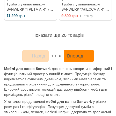
Тумба з умивальником
Тумба з умивальником
SANWERK "ГРЕТА AIR" 70
SANWERK "АЛЕССА AIR" 70
Біла MV0000886
Біла MV0000871
11 299 грн
9 800 грн
11 650 грн
Показати ще 20 товарів
Назад
Вперед
1
з 10
Меблі для ванни Sanwerk
дозволяють створити комфортний і
функціональний простір у ванній кімнаті. Продукція бренду
відрізняється сучасним дизайном, якісними матеріалами та
продуманими рішеннями для щоденного використання.
Широкий асортимент колекцій дає змогу підібрати меблі для
приміщень різної площі та стилю.
У каталозі представлені
меблі для ванни Sanwerk
у різних
розмірах і конфігураціях. Покупцям доступні тумби з
умивальником, пенали, навісні шафки, дзеркала та дзеркальні