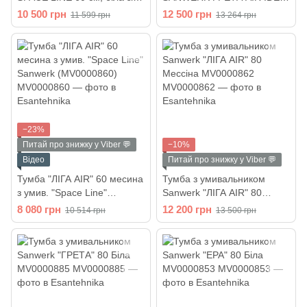
вставками дерево Мессіна
65 см, біла з графітовими
10 500 грн
12 500 грн
11 599 грн
13 264 грн
(MV0000857)
вставками (MV0000891)
−23%
Питай про знижку у Viber 💬
−10%
Відео
Питай про знижку у Viber 💬
Тумба "ЛІГА AIR" 60 месина
Тумба з умивальником
з умив. "Space Line"
Sanwerk "ЛІГА AIR" 80
Sanwerk (MV0000860)
Мессіна MV0000862
8 080 грн
12 200 грн
10 514 грн
13 500 грн