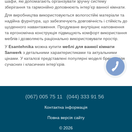
шафи, які допомагають організувати зручну систему
зберігання та гармонійно доповнюють інтер'єр ванної кімнати.
Для виробництва використовуються вологостійкі матеріали та
надійна фурнітура, що забезпечують довговічність і стійкість до
щоденного навантаження. Продумане внутрішнє наповнення
та ергономічна конструкція підвищують комфорт використання
меблів і дозволяють раціонально використовувати простір.
У
Esantehnika
можна купити
меблі для ванної кімнати
Sanwerk
з детальними характеристиками та актуальними
цінами. У каталозі представлені популярні моделі бренду для
сучасних і класичних інтер'єрів.
(067) 005 75 11
(044) 333 91 56
Контактна інформація
Повна версія сайту
© 2026