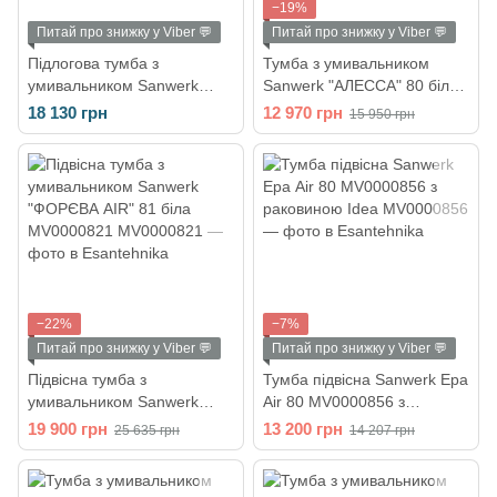
−19%
Питай про знижку у Viber 💬
Питай про знижку у Viber 💬
Підлогова тумба з
Тумба з умивальником
умивальником Sanwerk
Sanwerk "АЛЕССА" 80 біла
"АМАТА" 81 біла
MV0000869
18 130 грн
12 970 грн
15 950 грн
MV0000823
−22%
−7%
Питай про знижку у Viber 💬
Питай про знижку у Viber 💬
Підвісна тумба з
Тумба підвісна Sanwerk Ера
умивальником Sanwerk
Air 80 MV0000856 з
"ФОРЄВА AIR" 81 біла
раковиною Idea
19 900 грн
13 200 грн
25 635 грн
14 207 грн
MV0000821