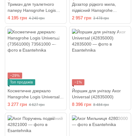
Тримач для туалетного
Дозатор рідкого мила,
паперу Hansgrohe Logis
підвісний Hansgrohe
40523000
AddStoris, Matt White
4 195 грн
2 957 грн
4 240 грн
3 478 грн
(41745700)
−29%
Топ продажів
−1%
Косметичне дзеркало
Йоршик для унітазу Axor
Hansgrohe Logis Universal
Universal (42835000)
(73561000)
3 277 грн
8 396 грн
4 627 грн
8 484 грн