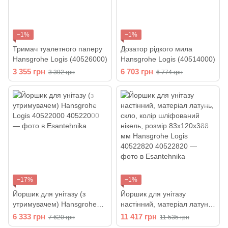
−1%
−1%
Тримач туалетного паперу
Дозатор рідкого мила
Hansgrohe Logis (40526000)
Hansgrohe Logis (40514000)
3 355 грн
6 703 грн
3 392 грн
6 774 грн
−17%
−1%
Йоршик для унітазу (з
Йоршик для унітазу
утримувачем) Hansgrohe
настінний, матеріал латунь,
Logis 40522000
скло, колір шліфований
6 333 грн
11 417 грн
7 620 грн
11 535 грн
нікель, розмір 83х120х388