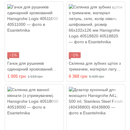
мм Hansgrohe Logis
40522820
−1%
−1%
Гачок для рушників
Склянка для зубних щіток з
одинарний хромований
тримачем, матеріал латунь,
Hansgrohe Logis 40511000
скло, колір нікель
1 005 грн
6 368 грн
1 018 грн
6 435 грн
шліфований, розмір
66х102х126 мм Hansgrohe
Logis 40518820