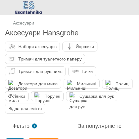
Аксесуари
Аксесуари Hansgrohe
Набори аксесуарів
Йоршики
Тримач для туалетного паперу
Тримачі для рушників
Гачки
Дозатори для мила
Мильниці
Полиці
Склянки
Поручні
Сушарка для рук
Відра для сміття
Фільтр
За популярністю
1