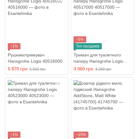
−5%
−1%
Топ продажів
Рушникотримувач
Тримач для туалетного
Hansgrohe Logis 40516000
паперу Hansgrohe Logis
40517000
5 870 грн
4 060 грн
5 932 грн
4 260 грн
−1%
−15%