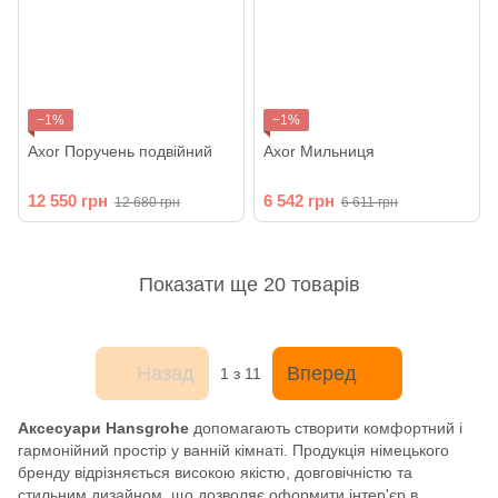
−1%
−1%
Axor Поручень подвійний
Axor Мильниця
12 550 грн
6 542 грн
12 680 грн
6 611 грн
Показати ще 20 товарів
Назад
Вперед
1
з 11
Аксесуари Hansgrohe
допомагають створити комфортний і
гармонійний простір у ванній кімнаті. Продукція німецького
бренду відрізняється високою якістю, довговічністю та
стильним дизайном, що дозволяє оформити інтер'єр в