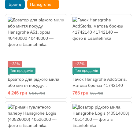
Бренд
Hansgrohe
−38%
−22%
Топ продажів
Топ продажів
Дозатор для рідкого мила
Гачок Hansgrohe AddStoris,
або миття посуду
матова бронза 41742140
Hansgrohe A51, хром
4 246 грн
765 грн
6 846 грн
985 грн
40448000