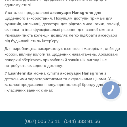
єдиному стилі.
У каталозі представлені
аксесуари Hansgrohe
для
щоденного використання. Покупцям доступні тримачі для
рушників, мильниці, дозатори для рідкого мила, гачки, полиці,
склянки та інші функціональні рішення для ванної кімнати.
Різноманітність колекцій дозволяє легко підібрати аксесуари
під будь-який стиль інтер'єру.
Для виробництва використовуються якісні матеріали, стійкі до
корозії, впливу вологи та щоденних навантажень. Хромовані
поверхні зберігають привабливий зовнішній вигляд і не
потребують складного догляду.
У
Esantehnika
можна купити
аксесуари Hansgrohe
з
детальними характеристиками та актуальними цінами. У
каталозі представлені популярні колекції бренду для сучасних
і класичних ванних кімнат.
(067) 005 75 11
(044) 333 91 56