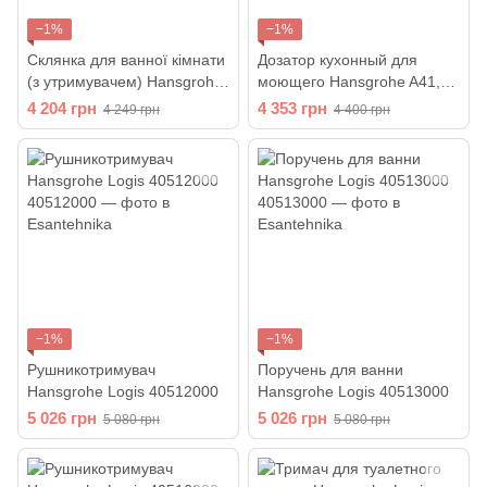
−1%
−1%
Склянка для ванної кімнати
Дозатор кухонный для
(з утримувачем) Hansgrohe
моющего Hansgrohe A41,
Logis 40518000
500 ml, Stainless Steel Finish
4 204 грн
4 353 грн
4 249 грн
4 400 грн
(40438800)
−1%
−1%
Рушникотримувач
Поручень для ванни
Hansgrohe Logis 40512000
Hansgrohe Logis 40513000
5 026 грн
5 026 грн
5 080 грн
5 080 грн