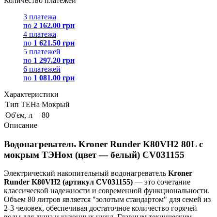
Количество платежей
3 платежа
по
2 162.00 грн
4 платежа
по
1 621.50 грн
5 платежей
по
1 297.20 грн
6 платежей
по
1 081.00 грн
Характеристики
Тип ТЕНа
Мокрый
Об'єм, л
80
Описание
Водонагреватель Kroner Runder K80VH2 80L с
мокрым ТЭНом (цвет — белый) CV031155
Электрический накопительный водонагреватель
Kroner
Runder K80VH2 (артикул CV031155)
— это сочетание
классической надежности и современной функциональности.
Объем 80 литров является "золотым стандартом" для семей из
2-3 человек, обеспечивая достаточное количество горячей
воды для душа и кухонных нужд. Главным техническим