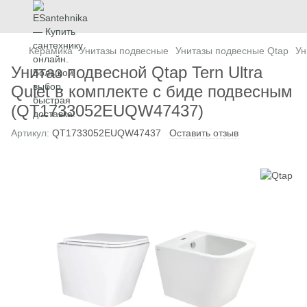
Керамика
Унитазы подвесные
Унитазы подвесные Qtap
Ун
Унитаз подвесной Qtap Tern Ultra
Quiet в комплекте с биде подвесным
(QT1733052EUQW47437)
Артикул:
QT1733052EUQW47437
Оставить отзыв