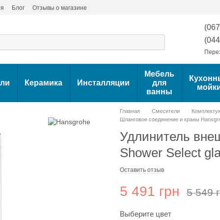
ия
Блог
Отзывы о магазине
(067
(044
Пере
Мебель
Кухонн
ели
Керамика
Инсталляции
для
мойк
ванны
Главная
Смесители
Комплекту
Шланговое соединение и краны Hansgr
Удлинитель вне
Shower Select gl
Оставить отзыв
5 491 грн
5 549 
Выберите цвет