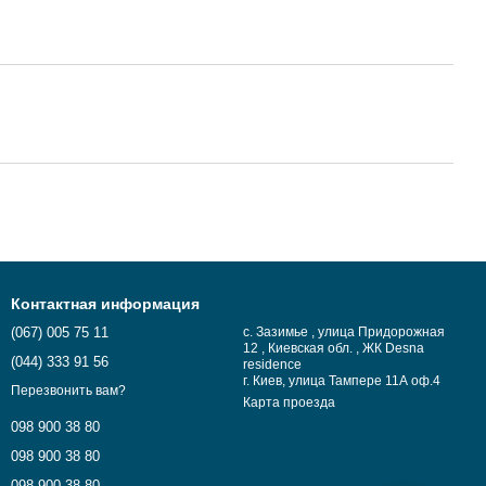
Контактная информация
(067) 005 75 11
с. Зазимье , улица Придорожная
12 , Киевская обл. , ЖК Desna
(044) 333 91 56
residence
г. Киев, улица Тампере 11А оф.4
Перезвонить вам?
Карта проезда
098 900 38 80
098 900 38 80
098 900 38 80