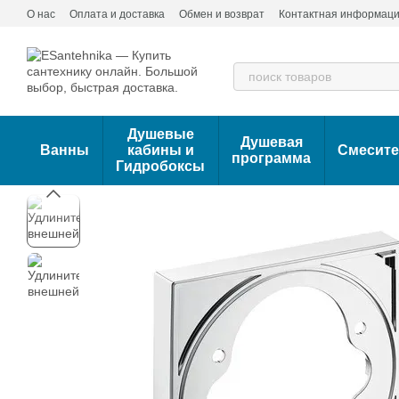
Перейти к основному контенту
О нас
Оплата и доставка
Обмен и возврат
Контактная информац
Душевые
Душевая
Ванны
кабины и
Смесит
программа
Гидробоксы