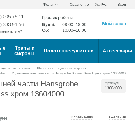
Сравнение
Желания
Укр
Рус
Вход
) 005 75 11
График работы:
Мой заказ
) 333 91 56
Будні:
09:00–19:00
Сб:
10:00–16:00
звонить вам?
ые
Трапы и
Полотенцесушители
Аксессуары
и
сифоны
ющие к смесителям
Шланговое соединение и краны
ohe
Удлинитель внешней части Hansgrohe Shower Select glass хром 13604000
шней части Hansgrohe
Артикул
13604000
ass хром 13604000
грн
К сравнению
В желания