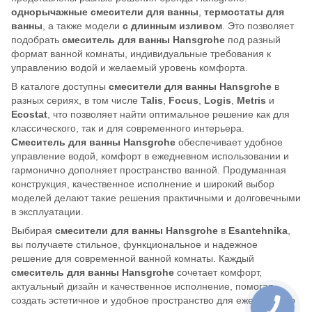
однорычажные смесители для ванны
,
термостаты для
ванны
, а также модели
с длинным изливом
. Это позволяет
подобрать
смеситель для ванны Hansgrohe
под разный
формат ванной комнаты, индивидуальные требования к
управлению водой и желаемый уровень комфорта.
В каталоге доступны
смесители для ванны Hansgrohe
в
разных сериях, в том числе
Talis
,
Focus
,
Logis
,
Metris
и
Ecostat
, что позволяет найти оптимальное решение как для
классического, так и для современного интерьера.
Смеситель для ванны Hansgrohe
обеспечивает удобное
управление водой, комфорт в ежедневном использовании и
гармонично дополняет пространство ванной. Продуманная
конструкция, качественное исполнение и широкий выбор
моделей делают такие решения практичными и долговечными
в эксплуатации.
Выбирая
смесители для ванны Hansgrohe
в
Esantehnika
,
вы получаете стильное, функциональное и надежное
решение для современной ванной комнаты. Каждый
смеситель для ванны Hansgrohe
сочетает комфорт,
актуальный дизайн и качественное исполнение, помогая
создать эстетичное и удобное пространство для ежедневного