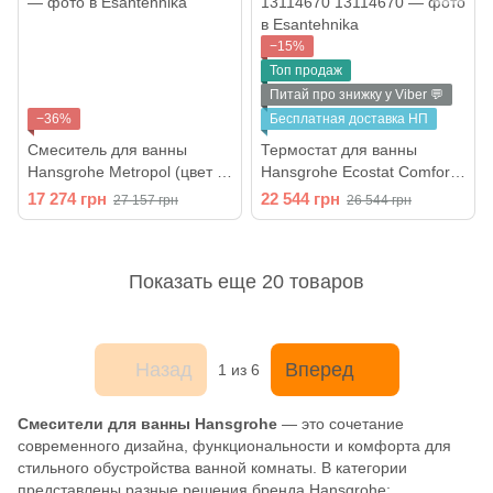
−15%
Топ продаж
Питай про знижку у Viber 💬
−36%
Бесплатная доставка НП
Смеситель для ванны
Термостат для ванны
Hansgrohe Metropol (цвет -
Hansgrohe Ecostat Comfort
хром) 32540000
(цвет - чёрный матовый)
17 274 грн
22 544 грн
27 157 грн
26 544 грн
13114670
Показать еще 20 товаров
Назад
Вперед
1
из 6
Смесители для ванны Hansgrohe
— это сочетание
современного дизайна, функциональности и комфорта для
стильного обустройства ванной комнаты. В категории
представлены разные решения бренда Hansgrohe: