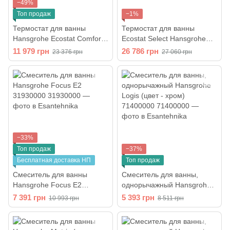
−49%
Топ продаж
−1%
Термостат для ванны
Термостат для ванны
Hansgrohe Ecostat Comfort
Ecostat Select Hansgrohe
(цвет - хром) 13114000
13141000
11 979 грн
26 786 грн
23 376 грн
27 060 грн
−33%
Топ продаж
−37%
Бесплатная доставка НП
Топ продаж
Смеситель для ванны
Смеситель для ванны,
Hansgrohe Focus E2
однорычажный Hansgrohe
31930000
Logis (цвет - хром)
7 391 грн
5 393 грн
10 993 грн
8 511 грн
71400000