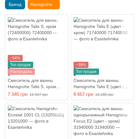
Бренд
Hansgrohe
−54%
Топ продаж
−39%
Распродажа
Топ продаж
Смеситель для ванны
Cмеситель для ванны
Hansgrohe Talis S, хром
Hansgrohe Talis E (цвет -
(72400000)
хром) 71740000
7 345 грн
8 657 грн
15 947 грн
14 285 грн