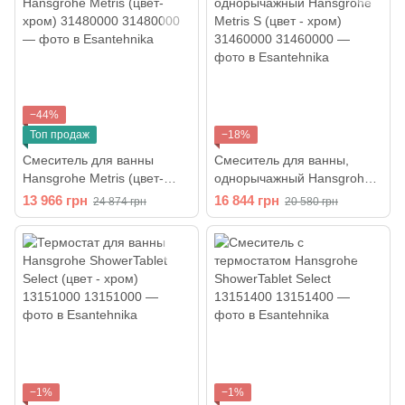
−44%
Топ продаж
−18%
Смеситель для ванны
Смеситель для ванны,
Hansgrohe Metris (цвет-
однорычажный Hansgrohe
хром) 31480000
Metris S (цвет - хром)
13 966 грн
16 844 грн
24 874 грн
20 580 грн
31460000
−1%
−1%