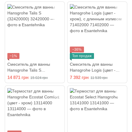
−36%
−1%
Топ продаж
Смеситель для ванны
Cмеситель для ванны
Hansgrohe Talis S
Hansgrohe Logis (цвет -
(32420000)
хром), с длинным изливом
14 871 грн
7 392 грн
15 024 грн
11 539 грн
71402000