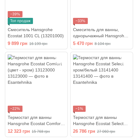
−39%
Топ продаж
−33%
Смеситель Hansgrohe
Смеситель для ванны,
Ecostat 1001 CL (13201000)
однорычажный Hansgrohe
Focus E2 (цвет - хром)
9 899 грн
5 470 грн
16 199 грн
8 104 грн
31940000
−22%
−1%
Термостат для ванны
Термостат для ванны
Hansgrohe Ecostat Comfort
Hansgrohe Ecostat Select
(цвет - хром) 13123000
хром/белый 13141400
12 323 грн
26 786 грн
15 768 грн
27 060 грн