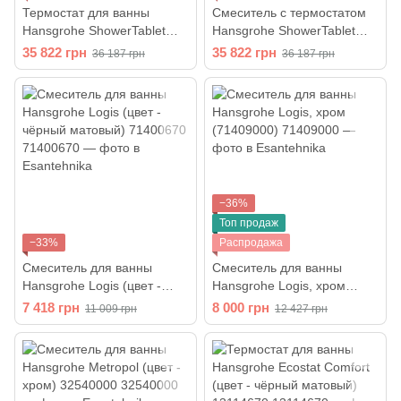
Термостат для ванны
Смеситель с термостатом
Hansgrohe ShowerTablet
Hansgrohe ShowerTablet
Select (цвет - хром)
Select 13151400
35 822 грн
35 822 грн
36 187 грн
36 187 грн
13151000
−36%
Топ продаж
−33%
Распродажа
Смеситель для ванны
Смеситель для ванны
Hansgrohe Logis (цвет -
Hansgrohe Logis, хром
чёрный матовый) 71400670
(71409000)
7 418 грн
8 000 грн
11 009 грн
12 427 грн