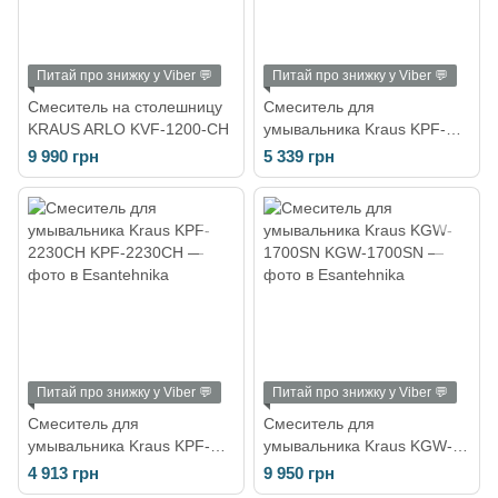
Питай про знижку у Viber 💬
Питай про знижку у Viber 💬
Смеситель на столешницу
Смеситель для
KRAUS ARLO KVF-1200-CH
умывальника Kraus KPF-
2230SN
9 990 грн
5 339 грн
Питай про знижку у Viber 💬
Питай про знижку у Viber 💬
Смеситель для
Смеситель для
умывальника Kraus KPF-
умывальника Kraus KGW-
2230CH
1700SN
4 913 грн
9 950 грн