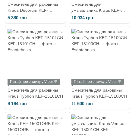
Смеситель для раковины
Смеситель для
Kraus Decorum KEF-
умывальника Kraus KEF-
15200CH
15106CH
5 380 грн
10 034 грн
Питай про знижку у Viber 💬
Питай про знижку у Viber 💬
Смеситель для раковины
Смеситель для раковины
Kraus Typhon KEF-15101CH
Kraus Typhon KEF-15100CH
9 164 грн
11 600 грн