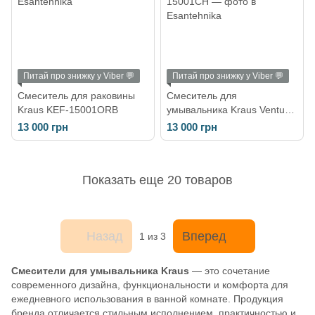
Питай про знижку у Viber 💬
Питай про знижку у Viber 💬
Смеситель для раковины
Смеситель для
Kraus KEF-15001ORB
умывальника Kraus Ventus
KEF-15001CH
13 000 грн
13 000 грн
Показать еще 20 товаров
Назад
Вперед
1
из 3
Смесители для умывальника Kraus
— это сочетание
современного дизайна, функциональности и комфорта для
ежедневного использования в ванной комнате. Продукция
бренда отличается стильным исполнением, практичностью и