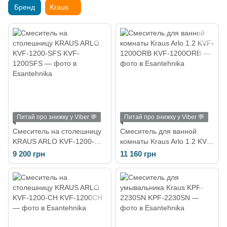
Бренд
Kraus
Питай про знижку у Viber 💬
Питай про знижку у Viber 💬
Смеситель на столешницу
Смеситель для ванной
KRAUS ARLO KVF-1200-
комнаты Kraus Arlo 1.2 KVF-
SFS
1200ORB
9 200 грн
11 160 грн