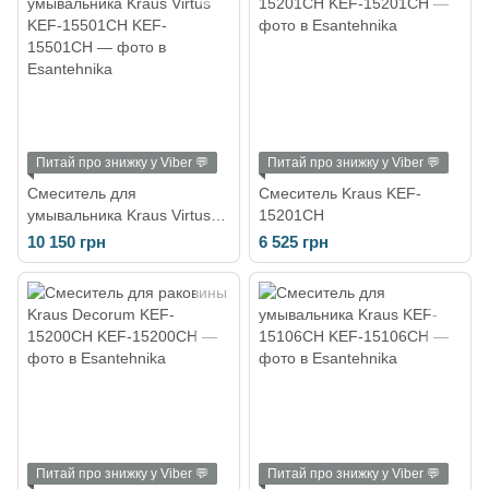
Питай про знижку у Viber 💬
Питай про знижку у Viber 💬
Смеситель для
Смеситель Kraus KEF-
умывальника Kraus Virtus
15201CH
KEF-15501CH
10 150 грн
6 525 грн
Питай про знижку у Viber 💬
Питай про знижку у Viber 💬