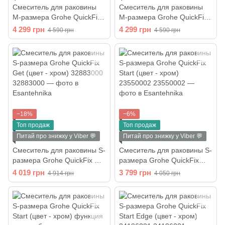
Смеситель для раковины
Смеситель для раковины
M-размера Grohe QuickFix
M-размера Grohe QuickFix
Start (цвет - хром)
Start (цвет - хром) функция
4 299 грн
4 299 грн
4 590 грн
4 590 грн
23455002
энергосбережения
23746002
−18%
−6%
Топ продаж
Топ продаж
Питай про знижку у Viber 💬
Питай про знижку у Viber 💬
Смеситель для раковины S-
Смеситель для раковины S-
размера Grohe QuickFix Get
размера Grohe QuickFix
(цвет - хром) 32883000
Start (цвет - хром)
4 019 грн
3 799 грн
4 914 грн
4 050 грн
23550002