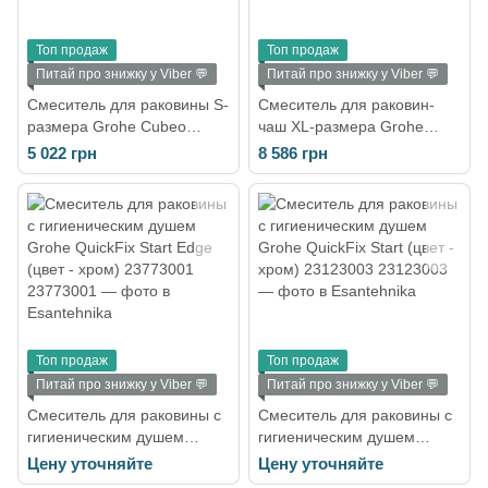
Топ продаж
Топ продаж
Питай про знижку у Viber 💬
Питай про знижку у Viber 💬
Смеситель для раковины S-
Смеситель для раковин-
размера Grohe Cubeo
чаш XL-размера Grohe
(1016990000)
Cubeo (1017290000)
5 022 грн
8 586 грн
Топ продаж
Топ продаж
Питай про знижку у Viber 💬
Питай про знижку у Viber 💬
Смеситель для раковины с
Смеситель для раковины с
гигиеническим душем
гигиеническим душем
Grohe QuickFix Start Edge
Grohe QuickFix Start (цвет -
Цену уточняйте
Цену уточняйте
(цвет - хром) 23773001
хром) 23123003