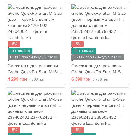
−6%
−5%
Топ продаж
Топ продаж
Питай про знижку у Viber 💬
Питай про знижку у Viber 💬
Смеситель для раковины
Смеситель для раковины
Grohe QuickFix Start M-Size
Grohe QuickFix Start M-Size
(цвет - хром), с донным
(цвет - чёрный матовый), с
4 299 грн
6 399 грн
4 590 грн
6 750 грн
клапаном 24204002
донным клапаном
235752432
−5%
−5%