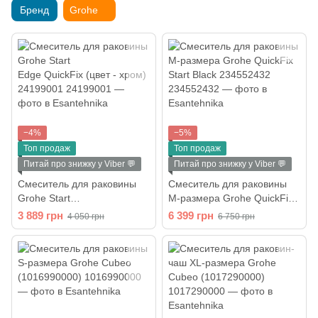
Бренд
Grohe
−4%
−5%
Топ продаж
Топ продаж
Питай про знижку у Viber 💬
Питай про знижку у Viber 💬
Смеситель для раковины
Смеситель для раковины
Grohe Start
M-размера Grohe QuickFix
Edge QuickFix (цвет - хром)
Start Black 234552432
3 889 грн
6 399 грн
4 050 грн
6 750 грн
24199001