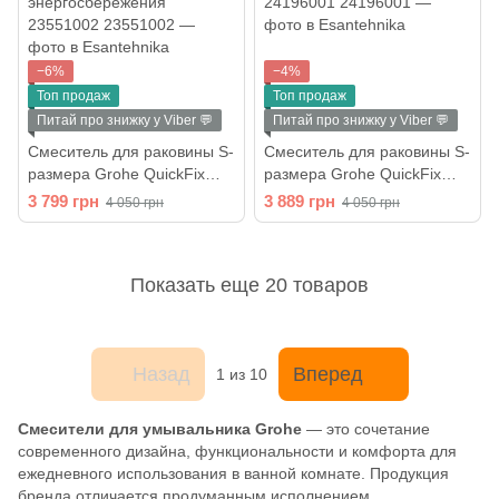
−6%
−4%
Топ продаж
Топ продаж
Питай про знижку у Viber 💬
Питай про знижку у Viber 💬
Смеситель для раковины S-
Смеситель для раковины S-
размера Grohe QuickFix
размера Grohe QuickFix
Start (цвет - хром) функция
Start Edge (цвет - хром)
3 799 грн
3 889 грн
4 050 грн
4 050 грн
энергосбережения
24196001
23551002
Показать еще 20 товаров
Назад
Вперед
1
из 10
Смесители для умывальника Grohe
— это сочетание
современного дизайна, функциональности и комфорта для
ежедневного использования в ванной комнате. Продукция
бренда отличается продуманным исполнением,