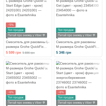
−5%
Топ продаж
Топ продаж
Питай про знижку у Viber 💬
Питай про знижку у Viber 💬
Смеситель для раковины L-
Смеситель для раковины
размера Grohe QuickFix
M-размера Grohe QuickFix
Start Edge (цвет - хром)
Get (цвет - хром) 23454000
5 599 грн
5 346 грн
5 886 грн
24201001
−6%
−6%
Топ продаж
Топ продаж
Питай про знижку у Viber 💬
Питай про знижку у Viber 💬