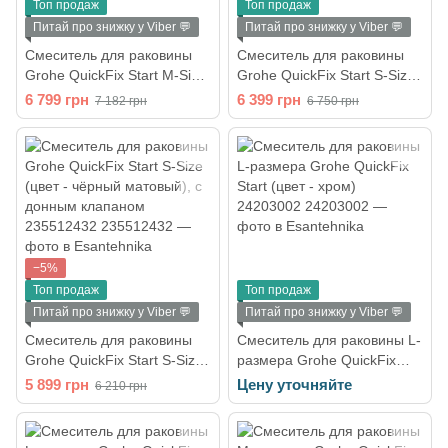
Топ продаж
Топ продаж
Питай про знижку у Viber 💬
Питай про знижку у Viber 💬
Смеситель для раковины
Смеситель для раковины
Grohe QuickFix Start M-Size
Grohe QuickFix Start S-Size
(цвет - чёрный матовый), с
(цвет - чёрный матовый), с
6 799 грн
6 399 грн
7 182 грн
6 750 грн
донным клапаном
донным клапаном
237462432
235502432
−5%
Топ продаж
Топ продаж
Питай про знижку у Viber 💬
Питай про знижку у Viber 💬
Смеситель для раковины
Смеситель для раковины L-
Grohe QuickFix Start S-Size
размера Grohe QuickFix
(цвет - чёрный матовый), с
Start (цвет - хром)
5 899 грн
Цену уточняйте
6 210 грн
донным клапаном
24203002
235512432