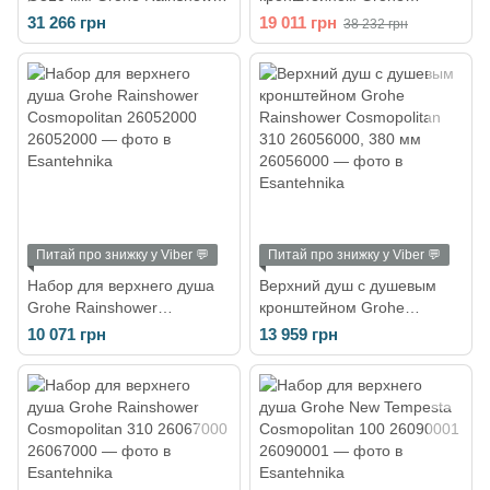
Mono 310 (цвет - чёрный
RAINSHOWER DUO 360
31 266 грн
19 011 грн
38 232 грн
матовый) 22121KF0
(26254000)
Питай про знижку у Viber 💬
Питай про знижку у Viber 💬
Набор для верхнего душа
Верхний душ с душевым
Grohe Rainshower
кронштейном Grohe
Cosmopolitan 26052000
Rainshower Cosmopolitan
10 071 грн
13 959 грн
310 26056000, 380 мм