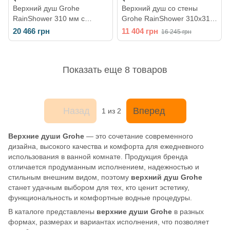
Верхний душ Grohe
Верхний душ со стены
RainShower 310 мм с
Grohe RainShower 310х310
кронштейном 26560000
мм с кронштейном
20 466 грн
11 404 грн
16 245 грн
26564000
Показать еще 8 товаров
Назад
Вперед
1
из 2
Верхние души Grohe
— это сочетание современного
дизайна, высокого качества и комфорта для ежедневного
использования в ванной комнате. Продукция бренда
отличается продуманным исполнением, надежностью и
стильным внешним видом, поэтому
верхний душ Grohe
станет удачным выбором для тех, кто ценит эстетику,
функциональность и комфортные водные процедуры.
В каталоге представлены
верхние души Grohe
в разных
формах, размерах и вариантах исполнения, что позволяет