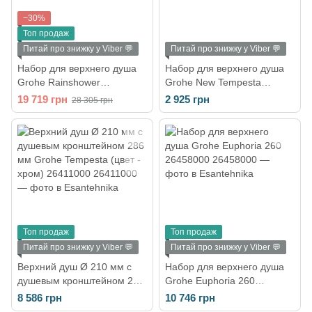
−30%
Топ продаж
Питай про знижку у Viber 💬
Питай про знижку у Viber 💬
Набор для верхнего душа
Набор для верхнего душа
Grohe Rainshower
Grohe New Tempesta
Cosmopolitan 310 26067000
Cosmopolitan 100 26090001
19 719 грн
2 925 грн
28 305 грн
Топ продаж
Топ продаж
Питай про знижку у Viber 💬
Питай про знижку у Viber 💬
Верхний душ Ø 210 мм с
Набор для верхнего душа
душевым кронштейном 286
Grohe Euphoria 260
мм Grohe Tempesta (цвет -
26458000
8 586 грн
10 746 грн
хром) 26411000