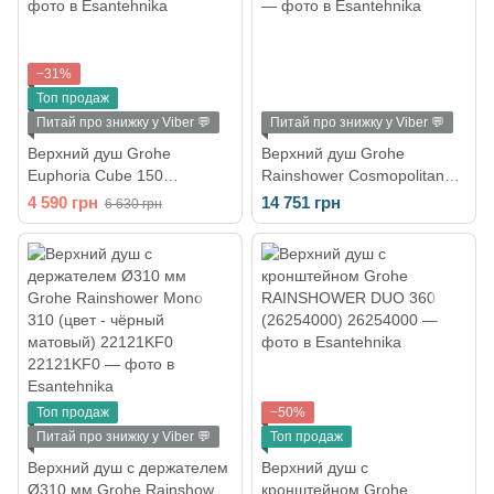
−31%
Топ продаж
Питай про знижку у Viber 💬
Питай про знижку у Viber 💬
Верхний душ Grohe
Верхний душ Grohe
Euphoria Cube 150
Rainshower Cosmopolitan
(27705000)
210 (26171000)
4 590 грн
14 751 грн
6 630 грн
Топ продаж
−50%
Питай про знижку у Viber 💬
Топ продаж
Верхний душ с держателем
Верхний душ с
Ø310 мм Grohe Rainshower
кронштейном Grohe