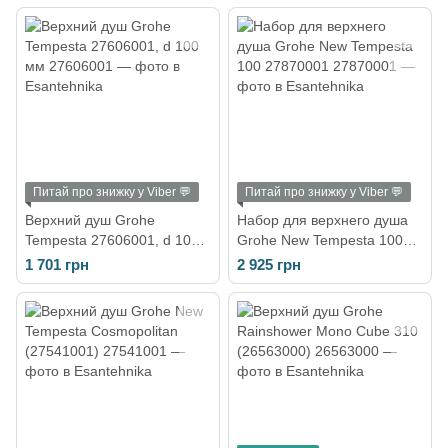
Питай про знижку у Viber 💬
Питай про знижку у Viber 💬
Верхний душ Grohe
Набор для верхнего душа
Tempesta 27606001, d 100
Grohe New Tempesta 100
мм
27870001
1 701 грн
2 925 грн