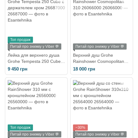
Топ продаж
Питай про знижку у Viber 💬
Питай про знижку у Viber 💬
Лейка для верхнего душа
Верхний душ Grohe
Grohe Tempesta 250 Cube с
Rainshower Cosmopolitan
держателем хром 26687000
310 26066000
9 450 грн
18 000 грн
Топ продаж
−30%
Питай про знижку у Viber 💬
Питай про знижку у Viber 💬