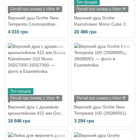
Топ продаж
Питай про знижку у Viber 💬
Питай про знижку у Viber 💬
Верхний душ Grohe New
Верхний душ Grohe
Tempesta Cosmopolitan
Rainshower Mono Cube 310
(27541001)
(26563000)
4 010 грн
20 466 грн
Топ продаж
Питай про знижку у Viber 💬
Питай про знижку у Viber 💬
Верхний душ с душевым
Верхний душ Grohe New
кронштейном 422 мм Grohe
Tempesta 100 (26088001)
Rainshower 310 Mono
18 846 грн
3 294 грн
26557000