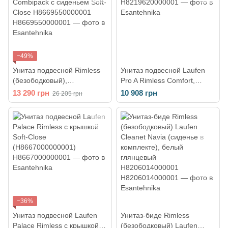
−49%
Унитаз подвесной Rimless
Унитаз подвесной Laufen
(безободковый),
Pro A Rimless Comfort,
УКОРОЧЕННЫЙ Laufen Pro
белый (H8219620000001)
13 290 грн
10 908 грн
26 205 грн
Combipack с сиденьем Soft-
Close H8669550000001
−36%
Унитаз подвесной Laufen
Унитаз-биде Rimless
Palace Rimless с крышкой
(безободковый) Laufen