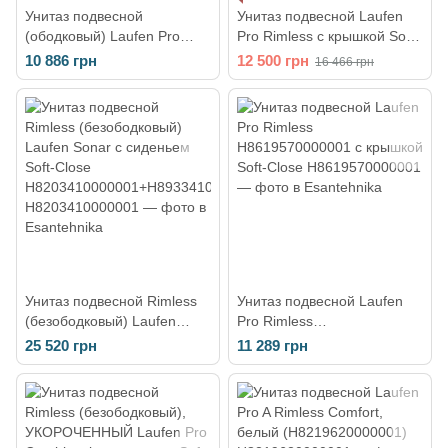
Унитаз подвесной
Унитаз подвесной Laufen
(ободковый) Laufen Pro
Pro Rimless с крышкой Soft-
Combipack с сиденьем Soft-
Close H8669570000001
10 886 грн
12 500 грн
16 466 грн
Close H8669530000001
Унитаз подвесной Rimless
Унитаз подвесной Laufen
(безободковый) Laufen
Pro Rimless
Sonar с сиденьем Soft-
H8619570000001 с крышкой
25 520 грн
11 289 грн
Close
Soft-Close
H8203410000001+H893341
0000001