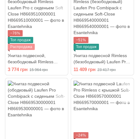
−76%
Топ продаж
−51%
Распродажа
Топ продаж
Унитаз подвесной,
Унитаз подвесной Rimless
безободковый Rimless
(безободковый) Laufen Pro
Laufen Pro с сиденьем Soft
Combipack с сиденьем Soft-
3 774 грн
11 409 грн
15 964 грн
23 417 грн
Close H8669510000001
Close H8669540000001
−24%