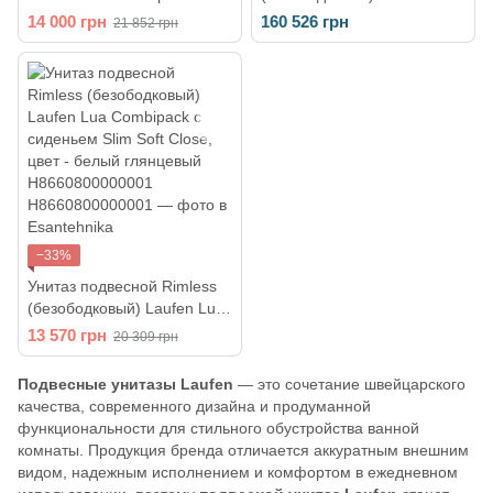
Soft-Close
Cleanet Navia (сиденье в
14 000 грн
160 526 грн
21 852 грн
(H8667000000001)
комплекте), белый
глянцевый
H8206014000001
−33%
Унитаз подвесной Rimless
(безободковый) Laufen Lua
Combipack с сиденьем Slim
13 570 грн
20 309 грн
Soft Close, цвет - белый
глянцевый
Подвесные унитазы Laufen
— это сочетание швейцарского
H8660800000001
качества, современного дизайна и продуманной
функциональности для стильного обустройства ванной
комнаты. Продукция бренда отличается аккуратным внешним
видом, надежным исполнением и комфортом в ежедневном