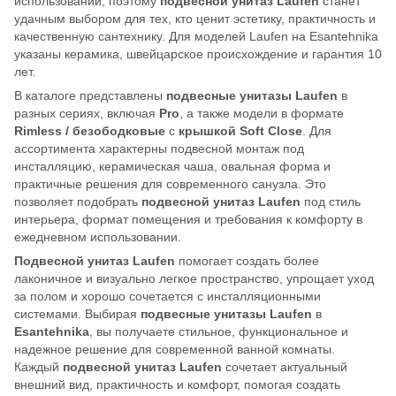
использовании, поэтому
подвесной унитаз Laufen
станет
удачным выбором для тех, кто ценит эстетику, практичность и
качественную сантехнику. Для моделей Laufen на Esantehnika
указаны керамика, швейцарское происхождение и гарантия 10
лет.
В каталоге представлены
подвесные унитазы Laufen
в
разных сериях, включая
Pro
, а также модели в формате
Rimless / безободковые
с
крышкой Soft Close
. Для
ассортимента характерны подвесной монтаж под
инсталляцию, керамическая чаша, овальная форма и
практичные решения для современного санузла. Это
позволяет подобрать
подвесной унитаз Laufen
под стиль
интерьера, формат помещения и требования к комфорту в
ежедневном использовании.
Подвесной унитаз Laufen
помогает создать более
лаконичное и визуально легкое пространство, упрощает уход
за полом и хорошо сочетается с инсталляционными
системами. Выбирая
подвесные унитазы Laufen
в
Esantehnika
, вы получаете стильное, функциональное и
надежное решение для современной ванной комнаты.
Каждый
подвесной унитаз Laufen
сочетает актуальный
внешний вид, практичность и комфорт, помогая создать