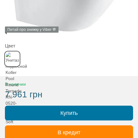
Питай про знижку у Viber 💬
Цвет
В наличии
7 961 грн
Купить
В кредит