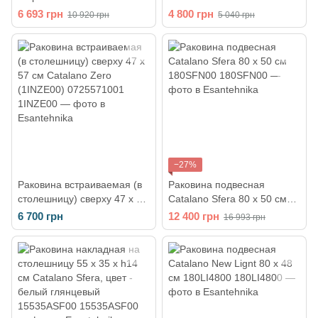
Sottopiano белая 1SOCN00
d40 см белая 1SO4000
6 693 грн
4 800 грн
10 920 грн
5 040 грн
−27%
Раковина встраиваемая (в
Раковина подвесная
столешницу) сверху 47 х 57
Catalano Sfera 80 х 50 см
см Сatalano Zero (1INZE00)
180SFN00
6 700 грн
12 400 грн
16 993 грн
0725571001