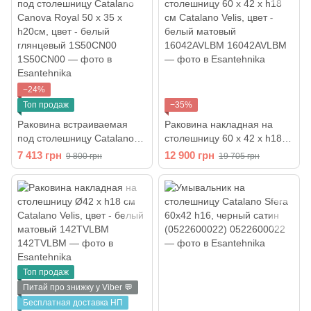
−24%
Топ продаж
−35%
Раковина встраиваемая
Раковина накладная на
под столешницу Catalano
столешницу 60 х 42 х h18
Canova Royal 50 х 35 х
см Catalano Velis, цвет -
7 413 грн
12 900 грн
9 800 грн
19 705 грн
h20см, цвет - белый
белый матовый
глянцевый 1S50CN00
16042AVLBM
Топ продаж
Питай про знижку у Viber 💬
Бесплатная доставка НП