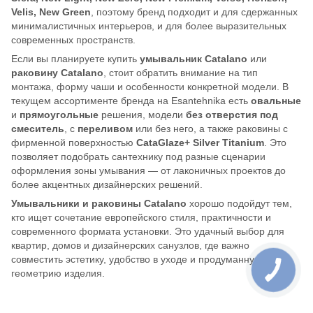
Velis, New Green
, поэтому бренд подходит и для сдержанных
минималистичных интерьеров, и для более выразительных
современных пространств.
Если вы планируете купить
умывальник Catalano
или
раковину Catalano
, стоит обратить внимание на тип
монтажа, форму чаши и особенности конкретной модели. В
текущем ассортименте бренда на Esantehnika есть
овальные
и
прямоугольные
решения, модели
без отверстия под
смеситель
, с
переливом
или без него, а также раковины с
фирменной поверхностью
CataGlaze+ Silver Titanium
. Это
позволяет подобрать сантехнику под разные сценарии
оформления зоны умывания — от лаконичных проектов до
более акцентных дизайнерских решений.
Умывальники и раковины Catalano
хорошо подойдут тем,
кто ищет сочетание европейского стиля, практичности и
современного формата установки. Это удачный выбор для
квартир, домов и дизайнерских санузлов, где важно
совместить эстетику, удобство в уходе и продуманную
геометрию изделия.