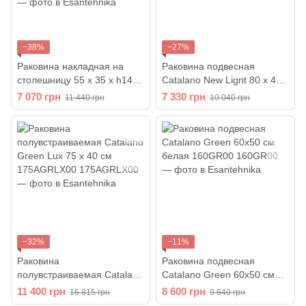
−38%
−27%
Раковина накладная на
Раковина подвесная
столешницу 55 х 35 х h14
Catalano New Lignt 80 x 48
см Catalano Sfera, цвет -
см 180LI4800
7 070 грн
7 330 грн
11 440 грн
10 040 грн
белый глянцевый
15535ASF00
−32%
−11%
Раковина
Раковина подвесная
полувстраиваемая Catalano
Catalano Green 60х50 см
Green Lux 75 х 40 см
белая 160GR00
11 400 грн
8 600 грн
16 815 грн
9 640 грн
175AGRLX00