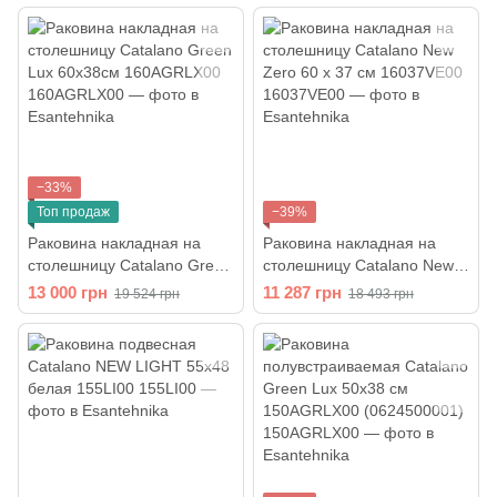
−33%
Топ продаж
−39%
Раковина накладная на
Раковина накладная на
столешницу Catalano Green
столешницу Catalano New
Lux 60x38см 160AGRLX00
Zero 60 х 37 см 16037VE00
13 000 грн
11 287 грн
19 524 грн
18 493 грн