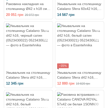
Раковина накладная на
Умывальник на столешницу
столешницу Ø42 х h18 см
Catalano Sfera 60x42 h16,
Catalano Velis, цвет - белый
черный сатин (0522600022)
20 051 грн
14 567 грн
20 072 грн
матовый 142TVLBM
−35%
Умывальник на столешницу
Умывальник на столешницу
Catalano Sfera d42 h16,
Catalano Sfera d42 h16,
черный сатин (0523430022)
белый сатин (0523430021)
12 345 грн
12 880 грн
19 820 грн