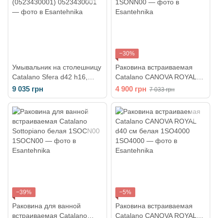
−30%
Умывальник на столешницу
Раковина встраиваемая
Catalano Sfera d42 h16,
Catalano CANOVA ROYAL
белый (0523430001)
57х42 см белая 1SONN00
9 035 грн
4 900 грн
7 033 грн
−39%
−5%
Раковина для ванной
Раковина встраиваемая
встраиваемая Catalano
Catalano CANOVA ROYAL