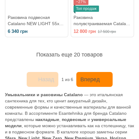
−27%
Топ продаж
Раковина подвесная
Раковина
Catalano NEW LIGHT 55x48
полувстраиваемая Catalano
белая 155LI00
Green Lux 50х38 см
6 340 грн
12 800 грн
17 500 грн
150AGRLX00 (0624500001)
Показать еще 20 товаров
Назад
Вперед
1
из 6
Умывальники и раковины Catalano
— это итальянская
сантехника для тех, кто ценит аккуратный дизайн,
современные формы и качественные материалы для ванной
комнаты. В ассортименте Esantehnika для бренда Catalano
представлены
накладные
,
подвесные
и
универсальные
модели
, которые можно устанавливать как на столешницу, так
и в подвесном формате. В каталоге хорошо заметны серии
Sfera, New Light, New Zero, New Premium, Verso, Horizon,