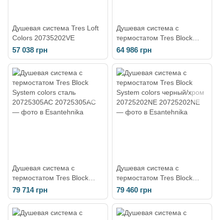
Душевая система Tres Loft
Душевая система с
Colors 20735202VE
термостатом Tres Block
System сатин 20735201AC
57 038 грн
64 986 грн
Душевая система c
Душевая система с
термостатом Tres Block
термостатом Tres Block
System colors сталь
System colors черный/хром
79 714 грн
79 460 грн
20725305AC
20725202NE