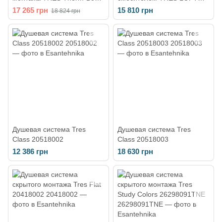
верхним душем латунная
20018002
17 265 грн
15 810 грн
18 824 грн
черная 21625004NM
Душевая система Tres
Душевая система Tres
Class 20518002
Class 20518003
12 386 грн
18 630 грн