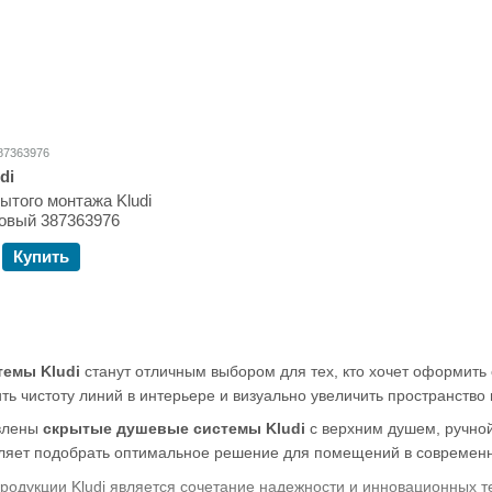
87363976
di
ытого монтажа Kludi
овый 387363976
Купить
емы Kludi
станут отличным выбором для тех, кто хочет оформить
ть чистоту линий в интерьере и визуально увеличить пространство
авлены
скрытые душевые системы Kludi
с верхним душем, ручной
оляет подобрать оптимальное решение для помещений в современн
одукции Kludi является сочетание надежности и инновационных т