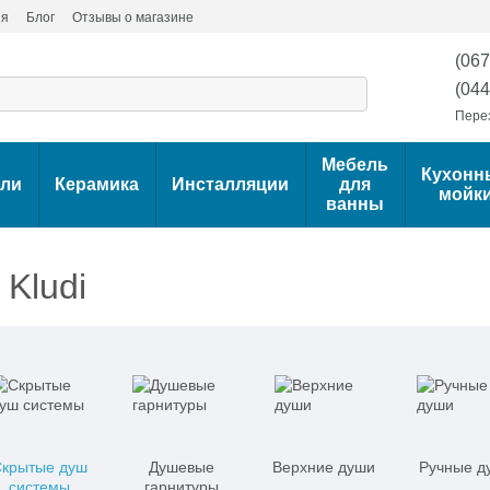
ия
Блог
Отзывы о магазине
(067
(044
Пере
Мебель
Кухонн
ели
Керамика
Инсталляции
для
мойк
ванны
Kludi
крытые душ
Душевые
Верхние души
Ручные д
системы
гарнитуры