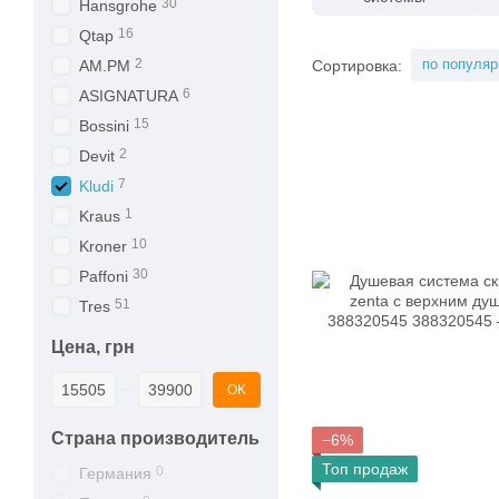
30
Hansgrohe
16
Qtap
2
по популяр
Сортировка:
AM.PM
6
ASIGNATURA
15
Bossini
2
Devit
7
Kludi
1
Kraus
10
Kroner
30
Paffoni
51
Tres
Цена, грн
От Цена, грн
До Цена, грн
OK
Страна производитель
−6%
Топ продаж
0
Германия