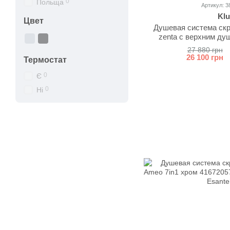
0
Польща
Артикул: 3
Klu
Цвет
Душевая система скр
zenta с верхним ду
38832
27 880 грн
26 100 грн
Термостат
0
Є
0
Ні