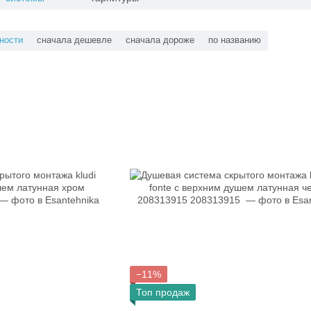
ности
сначала дешевле
сначала дороже
по названию
−11%
Топ продаж