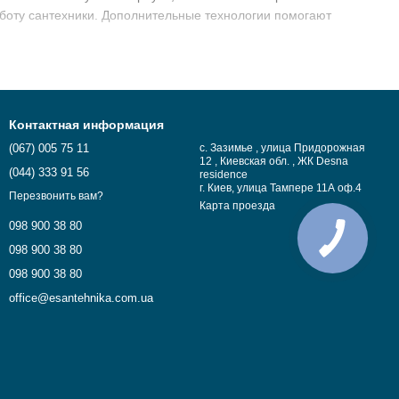
боту сантехники. Дополнительные технологии помогают
ома, квартиры или коммерческого объекта. В каталоге
е.
Контактная информация
(067) 005 75 11
с. Зазимье , улица Придорожная
12 , Киевская обл. , ЖК Desna
(044) 333 91 56
residence
г. Киев, улица Тампере 11А оф.4
Перезвонить вам?
Карта проезда
098 900 38 80
098 900 38 80
098 900 38 80
office@esantehnika.com.ua