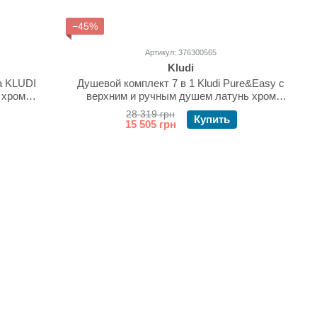
−45%
Артикул: 376300565
Kludi
а KLUDI
Душевой комплект 7 в 1 Kludi Pure&Easy с
 хром
верхним и ручным душем латунь хром
376300565
28 319 грн
Купить
15 505 грн