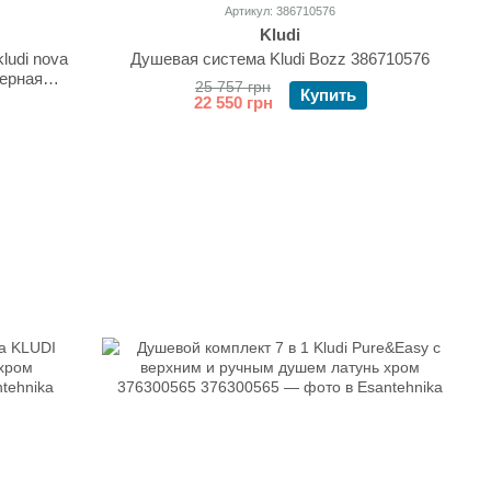
Артикул: 386710576
Kludi
ludi nova
Душевая система Kludi Bozz 386710576
черная
25 757 грн
Купить
22 550 грн