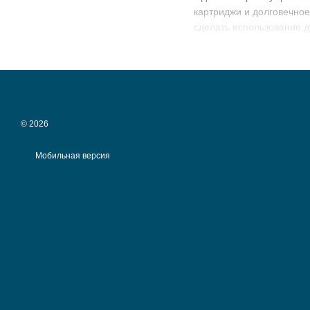
картриджи и долговечно
сделать использование 
В
Esantehnika
легко под
представлены актуальные
© 2026
Мобильная версия