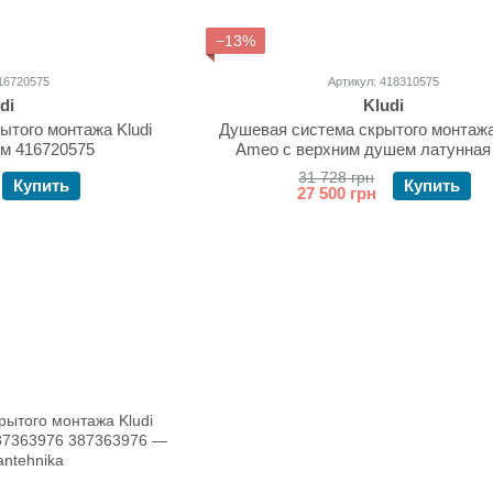
−13%
16720575
Артикул: 418310575
di
Kludi
ытого монтажа Kludi
Душевая система скрытого монтаж
ом 416720575
Ameo с верхним душем латунная
418310575
31 728 грн
Купить
Купить
27 500 грн