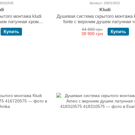
88320545
Артикул: 208313915
di
Kludi
ытого монтажа kludi
Душевая система скрытого монтажа k
шем латунная хром
fonte с верхним душем латунная 
0545
208313915
44 880 грн
Купить
Купить
39 900 грн