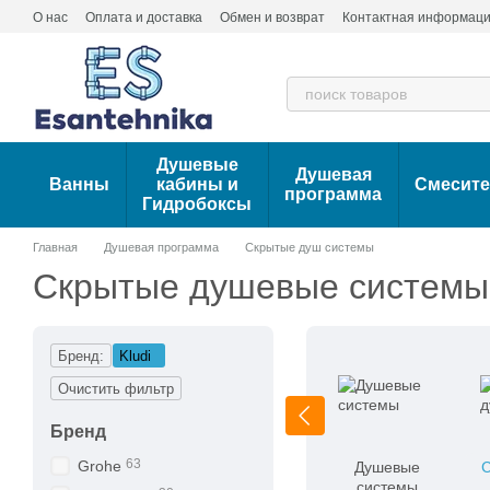
Перейти к основному контенту
О нас
Оплата и доставка
Обмен и возврат
Контактная информац
Душевые
Душевая
Ванны
кабины и
Смесит
программа
Гидробоксы
Главная
Душевая программа
Скрытые душ системы
Скрытые душевые системы 
Бренд:
Kludi
Очистить фильтр
Бренд
63
Grohe
Душевые
С
системы