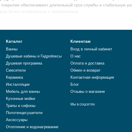
е покрытие обеспечивают длительный срок службы и стабильную ра
душа более комфортным и экономичным.
обрать и купить
душевую систему скрытого монтажа Kludi
для д
 модели бренда, подробные характеристики и доставка по Украин
Каталог
Клиентам
Ванны
Вход в личный кабинет
Душевые кабины и Гидробоксы
О нас
Душевая программа
Оплата и доставка
Смесители
Обмен и возврат
Керамика
Контактная информация
Инсталляции
Блог
Мебель для ванны
Отзывы о магазине
Кухонные мойки
Мы в соцсетях
Трапы и сифоны
Полотенцесушители
Аксессуары
Отопление и водонагревание