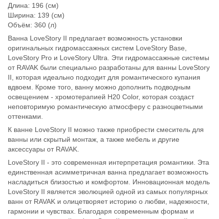
Длина: 196 (см)
Ширина: 139 (см)
Объём: 360 (л)
Ванна LoveStory II предлагает возможность установки
оригинальных гидромассажных систем LoveStory Base,
LoveStory Pro и LoveStory Ultra. Эти гидромассажные системы
от RAVAK были специально разработаны для ванны LoveStory
II, которая идеально подходит для романтического купания
вдвоем. Кроме того, ванну можно дополнить подводным
освещением - хромотерапией H20 Color, которая создаст
неповторимую романтическую атмосферу с разноцветными
оттенками.
К ванне LoveStory II можно также приобрести смеситель для
ванны или скрытый монтаж, а также мебель и другие
аксессуары от RAVAK.
LoveStory II - это современная интерпретация романтики. Эта
единственная асимметричная ванна предлагает возможность
насладиться близостью и комфортом. Инновационная модель
LoveStory II является эволюцией одной из самых популярных
ванн от RAVAK и олицетворяет историю о любви, надежности,
гармонии и чувствах. Благодаря современным формам и