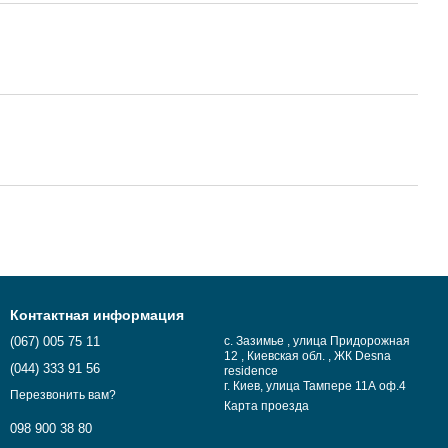
Контактная информация
(067) 005 75 11
с. Зазимье , улица Придорожная
12 , Киевская обл. , ЖК Desna
(044) 333 91 56
residence
г. Киев, улица Тампере 11А оф.4
Перезвонить вам?
Карта проезда
098 900 38 80