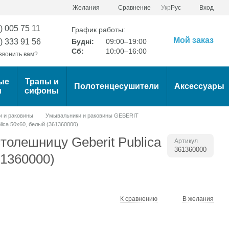
Сравнение
Желания
Укр
Рус
Вход
) 005 75 11
График работы:
Мой заказ
) 333 91 56
Будні:
09:00–19:00
Сб:
10:00–16:00
звонить вам?
ые
Трапы и
Полотенцесушители
Аксессуары
и
сифоны
 и раковины
Умывальники и раковины GEBERIT
ica 50x60, белый (361360000)
толешницу Geberit Publica
Артикул
361360000
61360000)
К сравнению
В желания