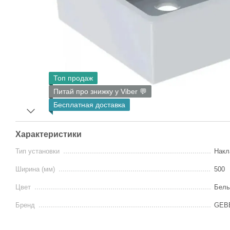
Топ продаж
Питай про знижку у Viber 💬
Бесплатная доставка
Характеристики
Тип установки
Накл
Ширина (мм)
500
Цвет
Бел
Бренд
GEB