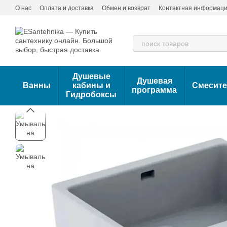
Перейти к основному контенту
О нас
Оплата и доставка
Обмен и возврат
Контактная информац
Душевые
Душевая
Ванны
кабины и
Смесит
программа
Гидробоксы