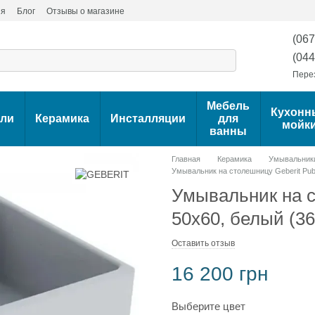
ия
Блог
Отзывы о магазине
(067
(044
Пере
Мебель
Кухонн
ели
Керамика
Инсталляции
для
мойк
ванны
Главная
Керамика
Умывальники
Умывальник на столешницу Geberit Publ
Умывальник на с
50x60, белый (3
Оставить отзыв
16 200 грн
Выберите цвет