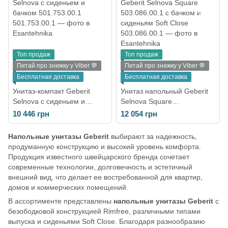
Топ продаж
Топ продаж
Питай про знижку у Viber 💬
Питай про знижку у Viber 💬
Бесплатная доставка
Бесплатная доставка
Унитаз-компакт Geberit
Унитаз напольный Geberit
Selnova с сиденьем и
Selnova Square
бачком 501.753.00.1
503.086.00.1 с бачком и
10 446 грн
12 054 грн
сиденьям Soft Close
Напольные унитазы Geberit
выбирают за надежность,
продуманную конструкцию и высокий уровень комфорта.
Продукция известного швейцарского бренда сочетает
современные технологии, долговечность и эстетичный
внешний вид, что делает ее востребованной для квартир,
домов и коммерческих помещений.
В ассортименте представлены
напольные унитазы Geberit
с
безободковой конструкцией Rimfree, различными типами
выпуска и сиденьями Soft Close. Благодаря разнообразию