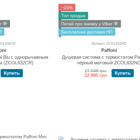
−15%
Топ продаж
r 💬
Питай про знижку у Viber 💬
П
Бесплатная доставка НП
ZCOL632CR
Артикул: ZCOL632NO
oni
Paffoni
ni Blu с однорычажным
Душевая система с термостатом Paf
ом (ZCOL632CR)
чёрный матовый ZCOL632N
27 048 грн
Купить
Купить
22 990 грн