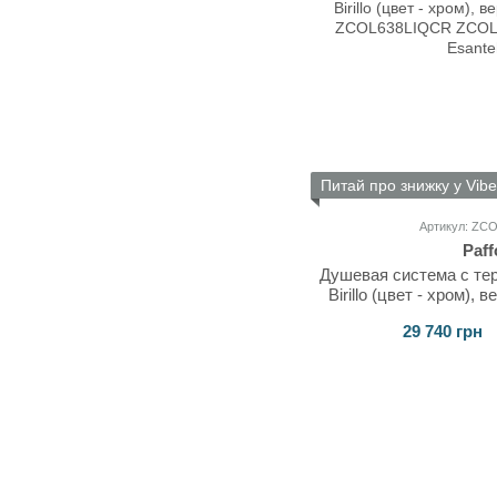
Питай про знижку у Vibe
Артикул: ZC
Paff
Душевая система с тер
Birillo (цвет - хром),
ZCOL63
29 740 грн