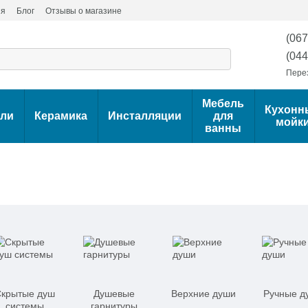
ия
Блог
Отзывы о магазине
(067
(044
Пере
Мебель
Кухонн
ели
Керамика
Инсталляции
для
мойк
ванны
крытые душ
Душевые
Верхние души
Ручные д
системы
гарнитуры