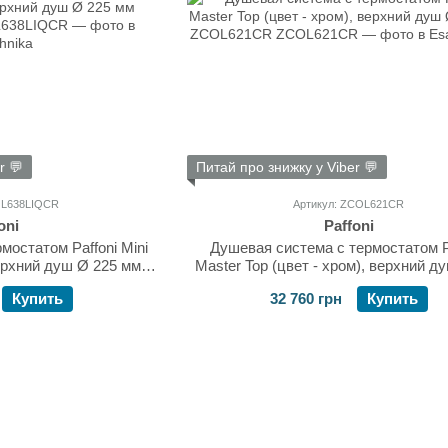
r 💬
Питай про знижку у Viber 💬
OL638LIQCR
Артикул: ZCOL621CR
oni
Paffoni
мостатом Paffoni Mini
Душевая система с термостатом P
 верхний душ Ø 225 мм
Master Top (цвет - хром), верхний д
8LIQCR
мм ZCOL621CR
Купить
32 760 грн
Купить