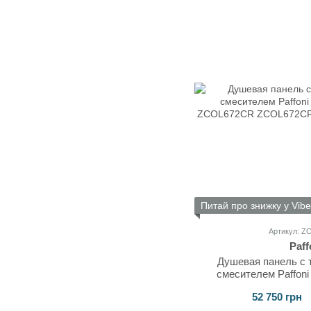
Питай про знижку у Vibe
Артикул: 
Paff
Душевая панель с 
смесителем Paffoni 
ZCOL6
52 750 грн