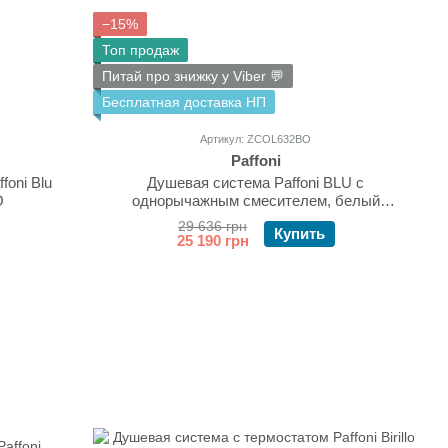
−15%
Топ продаж
Питай про знижку у Viber 💬
Бесплатная доставка НП
Артикул: ZCOL632BO
Paffoni
foni Blu
Душевая система Paffoni BLU с
O
однорычажным смесителем, белый
(ZCOL632BO)
29 636 грн
Купить
25 190 грн