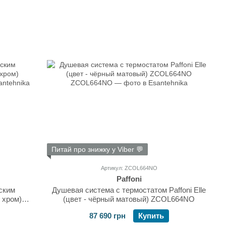
Питай про знижку у Viber 💬
Артикул: ZCOL664NO
Paffoni
ским
Душевая система с термостатом Paffoni Elle
 хром)
(цвет - чёрный матовый) ZCOL664NO
87 690 грн
Купить