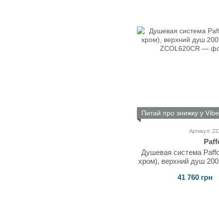
Питай про знижку у Vibe
Артикул: 
Paff
Душевая система Paffon
хром), верхний душ 20
41 760 грн