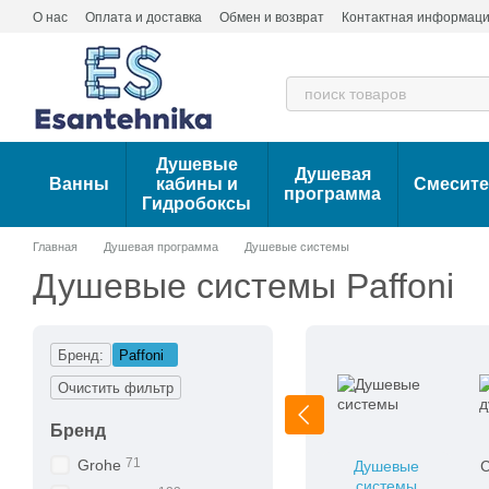
Перейти к основному контенту
О нас
Оплата и доставка
Обмен и возврат
Контактная информац
Душевые
Душевая
Ванны
кабины и
Смесит
программа
Гидробоксы
Главная
Душевая программа
Душевые системы
Душевые системы Paffoni
Бренд:
Paffoni
Очистить фильтр
Бренд
71
Grohe
Душевые
С
системы