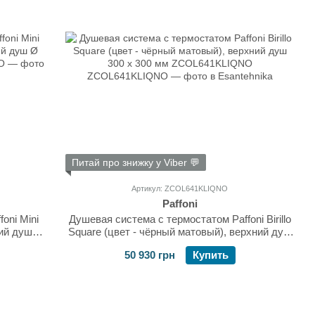
Питай про знижку у Viber 💬
Артикул: ZCOL641KLIQNO
Paffoni
oni Mini
Душевая система с термостатом Paffoni Birillo
ний душ Ø
Square (цвет - чёрный матовый), верхний душ
300 х 300 мм ZCOL641KLIQNO
50 930 грн
Купить