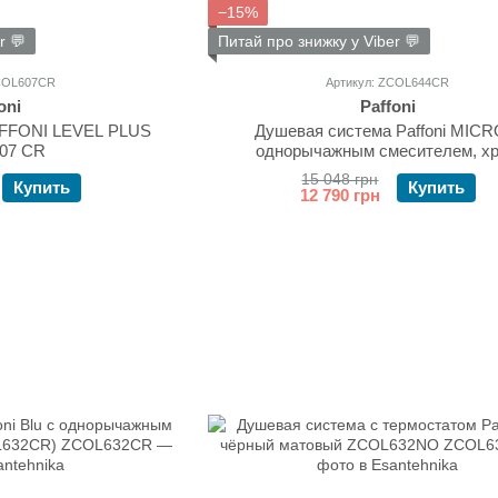
−15%
r 💬
Питай про знижку у Viber 💬
ZCOL607CR
Артикул: ZCOL644CR
oni
Paffoni
AFFONI LEVEL PLUS
Душевая система Paffoni MICR
07 CR
однорычажным смесителем, х
(ZCOL644CR)
15 048 грн
Купить
Купить
12 790 грн