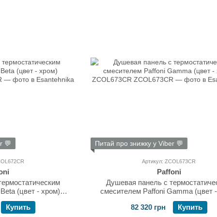
r 💬
Питай про знижку у Viber 💬
ZCOL672CR
Артикул: ZCOL673CR
oni
Paffoni
термостатическим
Душевая панель с термостатиче
Beta (цвет - хром)
смесителем Paffoni Gamma (цвет -
72CR
ZCOL673CR
Купить
82 320 грн
Купить