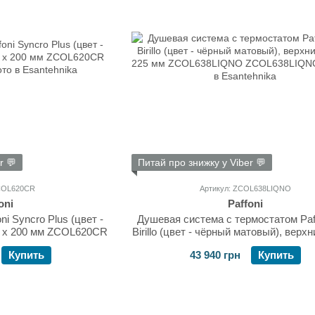
r 💬
Питай про знижку у Viber 💬
ZCOL620CR
Артикул: ZCOL638LIQNO
oni
Paffoni
i Syncro Plus (цвет -
Душевая система с термостатом Paff
0 х 200 мм ZCOL620CR
Birillo (цвет - чёрный матовый), верх
225 мм ZCOL638LIQNO
Купить
43 940 грн
Купить