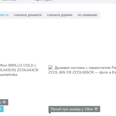
ности
сначала дешевле
сначала дороже
по названию
r 💬
П
Питай про знижку у Viber 💬