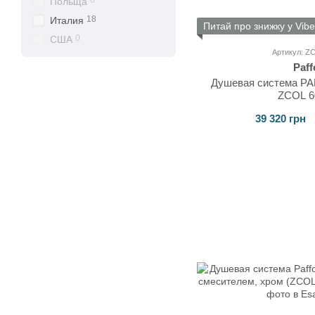
0
Польща
18
Италия
Питай про знижку у Vibe
0
США
Артикул: 
Paff
Душевая система P
ZCOL 6
39 320 грн