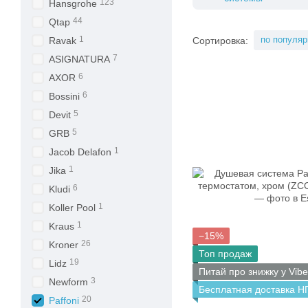
123
Hansgrohe
44
Qtap
1
по популяр
Сортировка:
Ravak
7
ASIGNATURA
6
AXOR
6
Bossini
5
Devit
5
GRB
1
Jacob Delafon
1
Jika
6
Kludi
1
Koller Pool
1
Kraus
−15%
26
Kroner
Топ продаж
19
Lidz
Питай про знижку у Vibe
3
Newform
Бесплатная доставка Н
20
Paffoni