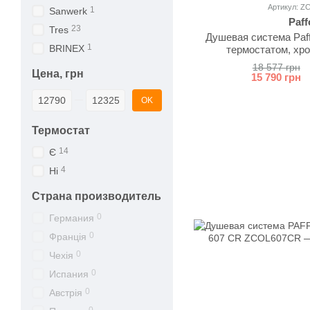
Артикул: 
1
Sanwerk
Paff
23
Tres
Душевая система Paf
1
BRINEX
термостатом, хр
18 577 грн
Цена, грн
15 790 грн
От Цена, грн
До Цена, грн
OK
Термостат
14
Є
4
Ні
Страна производитель
0
Германия
0
Франція
0
Чехія
0
Испания
0
Австрія