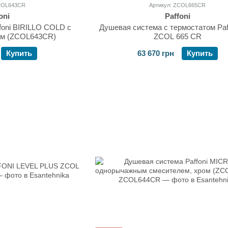
ZCOL643CR
Артикул: ZCOL665CR
oni
Paffoni
foni BIRILLO COLD с
Душевая система с термостатом Paff
ом (ZCOL643CR)
ZCOL 665 CR
Купить
63 670 грн
Купить