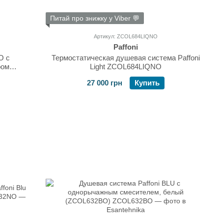
Питай про знижку у Viber 💬
Артикул: ZCOL684LIQNO
Paffoni
O с
Термостатическая душевая система Paffoni
ром
Light ZCOL684LIQNO
27 000 грн
Купить