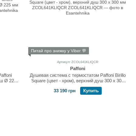
Питай про знижку у Viber 💬
Артикул: ZCOL641KLIQCR
Paffoni
affoni
Душевая система с термостатом Paffoni Birillo
уш Ø 225
Square (цвет - хром), верхний душ 300 х 300
мм ZCOL641KLIQCR
33 190 грн
Купить