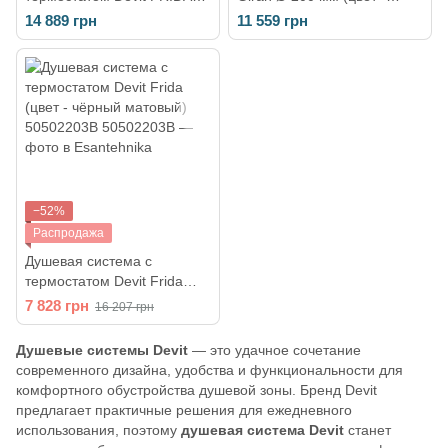
(50502203)
хром) 3390SP
14 889 грн
11 559 грн
−52%
Распродажа
Душевая система с
термостатом Devit Frida
(цвет - чёрный матовый)
7 828 грн
16 207 грн
50502203B
Душевые системы Devit
— это удачное сочетание
современного дизайна, удобства и функциональности для
комфортного обустройства душевой зоны. Бренд Devit
предлагает практичные решения для ежедневного
использования, поэтому
душевая система Devit
станет