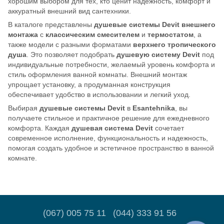
хорошим выбором для тех, кто ценит надежность, комфорт и
аккуратный внешний вид сантехники.
В каталоге представлены
душевые системы Devit внешнего
монтажа
с
классическим смесителем
и
термостатом
, а
также модели с разными форматами
верхнего тропического
душа
. Это позволяет подобрать
душевую систему Devit
под
индивидуальные потребности, желаемый уровень комфорта и
стиль оформления ванной комнаты. Внешний монтаж
упрощает установку, а продуманная конструкция
обеспечивает удобство в использовании и легкий уход.
Выбирая
душевые системы Devit
в
Esantehnika
, вы
получаете стильное и практичное решение для ежедневного
комфорта. Каждая
душевая система Devit
сочетает
современное исполнение, функциональность и надежность,
помогая создать удобное и эстетичное пространство в ванной
комнате.
(067) 005 75 11
(044) 333 91 56