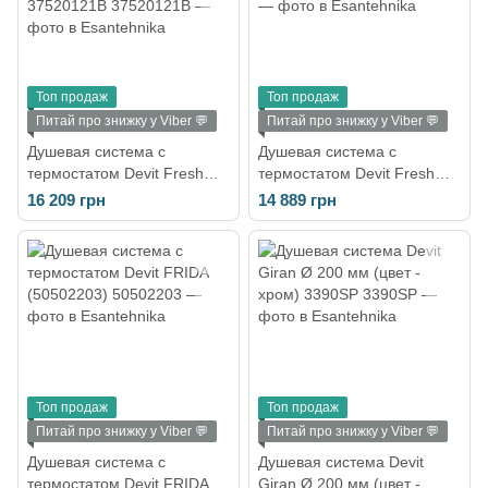
Топ продаж
Топ продаж
Питай про знижку у Viber 💬
Питай про знижку у Viber 💬
Душевая система с
Душевая система с
термостатом Devit Fresh
термостатом Devit Fresh
(цвет - чёрный матовый)
хром 37520121
16 209 грн
14 889 грн
37520121B
Топ продаж
Топ продаж
Питай про знижку у Viber 💬
Питай про знижку у Viber 💬
Душевая система с
Душевая система Devit
термостатом Devit FRIDA
Giran Ø 200 мм (цвет -