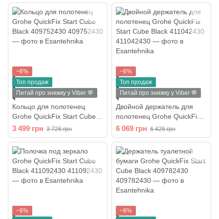
−6%
−6%
Топ продаж
Топ продаж
Питай про знижку у Viber 💬
Питай про знижку у Viber 💬
Кольцо для полотенец
Двойной держатель для
Grohe QuickFix Start Cube
полотенец Grohe QuickFix
Black 409752430
Start Cube Black 411042430
3 499 грн
6 069 грн
3 726 грн
6 426 грн
−6%
−6%