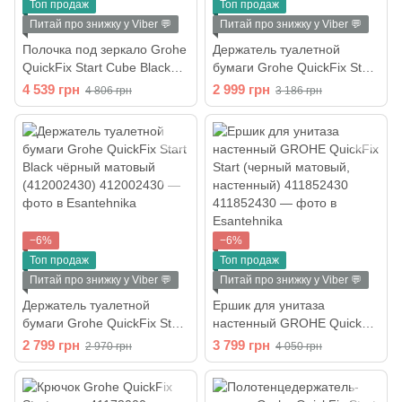
Топ продаж
Топ продаж
Питай про знижку у Viber 💬
Питай про знижку у Viber 💬
Полочка под зеркало Grohe
Держатель туалетной
QuickFix Start Cube Black
бумаги Grohe QuickFix Start
411092430
Cube Black 409782430
4 539 грн
2 999 грн
4 806 грн
3 186 грн
−6%
−6%
Топ продаж
Топ продаж
Питай про знижку у Viber 💬
Питай про знижку у Viber 💬
Держатель туалетной
Ершик для унитаза
бумаги Grohe QuickFix Start
настенный GROHE QuickFix
Black чёрный матовый
Start (черный матовый,
2 799 грн
3 799 грн
2 970 грн
4 050 грн
(412002430)
настенный) 411852430