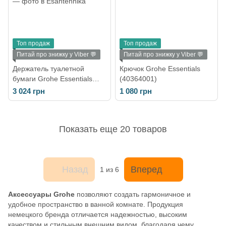
Топ продаж
Топ продаж
Питай про знижку у Viber 💬
Питай про знижку у Viber 💬
Держатель туалетной
Крючок Grohe Essentials
бумаги Grohe Essentials
(40364001)
Cube (40507001)
3 024 грн
1 080 грн
Показать еще 20 товаров
Назад
Вперед
1
из 6
Аксессуары Grohe
позволяют создать гармоничное и
удобное пространство в ванной комнате. Продукция
немецкого бренда отличается надежностью, высоким
качеством и стильным внешним видом, благодаря чему