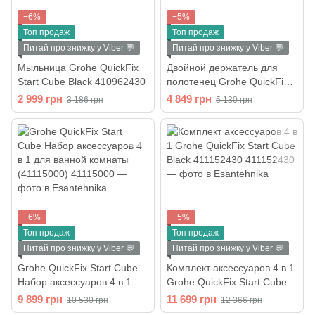
−6%
−5%
Топ продаж
Топ продаж
Питай про знижку у Viber 💬
Питай про знижку у Viber 💬
Мыльница Grohe QuickFix
Двойной держатель для
Start Cube Black 410962430
полотенец Grohe QuickFix
Start Cube Black 409762430
2 999 грн
4 849 грн
3 186 грн
5 130 грн
−6%
−5%
Топ продаж
Топ продаж
Питай про знижку у Viber 💬
Питай про знижку у Viber 💬
Grohe QuickFix Start Cube
Комплект аксессуаров 4 в 1
Набор аксессуаров 4 в 1
Grohe QuickFix Start Cube
для ванной комнаты
Black 411152430
9 899 грн
11 699 грн
10 530 грн
12 366 грн
(41115000)