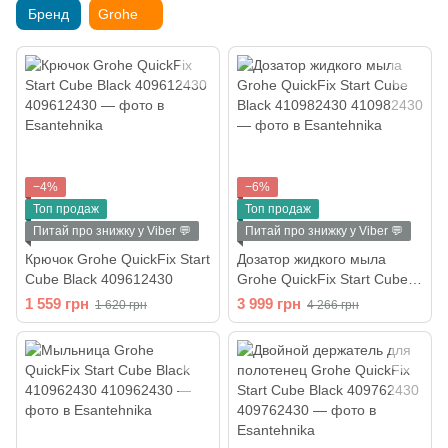
Бренд
Grohe
−4%
−6%
Топ продаж
Топ продаж
Питай про знижку у Viber 💬
Питай про знижку у Viber 💬
Крючок Grohe QuickFix Start
Дозатор жидкого мыла
Cube Black 409612430
Grohe QuickFix Start Cube
Black 410982430
1 559 грн
3 999 грн
1 620 грн
4 266 грн