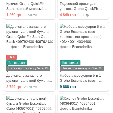
Крючок Grohe QuickFix
Подвесной ершик для
Start, чёрный матовый
унитаза Grohe QuickFix
411732430
Start Cube Black 409772430
1 269 грн
4 849 грн
1 350 грн
5 130 грн
−6%
Топ продаж
Топ продаж
Питай про знижку у Viber 💬
Питай про знижку у Viber 💬
Держатель запасного
Набор аксессуаров 5-в-1
рулона туалетной бумаги
Grohe Essentials (цвет -
Grohe QuickFix Start Cube
хром/стекло прозрачное)
2 799 грн
9 666 грн
2 970 грн
Black 409792430
40344001