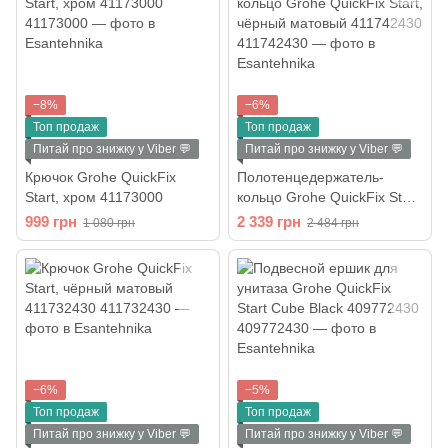
−8%
−6%
Топ продаж
Топ продаж
Питай про знижку у Viber 💬
Питай про знижку у Viber 💬
Крючок Grohe QuickFix
Полотенцедержатель-
Start, хром 41173000
кольцо Grohe QuickFix Start,
чёрный матовый 411742430
999 грн
2 339 грн
1 080 грн
2 484 грн
−6%
−5%
Топ продаж
Топ продаж
Питай про знижку у Viber 💬
Питай про знижку у Viber 💬