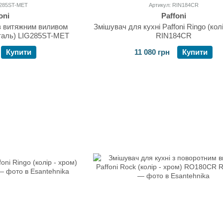
G285ST-MET
Артикул: RIN184CR
oni
Paffoni
 з витяжним виливом
Змішувач для кухні Paffoni Ringo (кол
- сталь) LIG285ST-MET
RIN184CR
Купити
11 080 грн
Купити