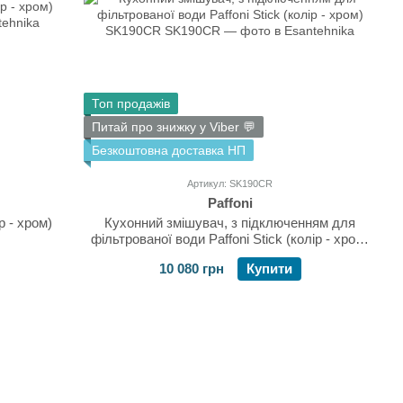
Топ продажів
Питай про знижку у Viber 💬
Безкоштовна доставка НП
Артикул: SK190CR
Paffoni
р - хром)
Кухонний змішувач, з підключенням для
фільтрованої води Paffoni Stick (колір - хром)
SK190CR
10 080 грн
Купити