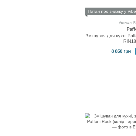
Питай про знижку у Vibe
Артикул: 
Paff
Змішувач для кухні Paffo
RIN1
8 850 грн