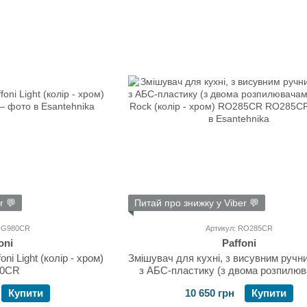
r 💬
Питай про знижку у Viber 💬
LIG980CR
Артикул: RO285CR
oni
Paffoni
ni Light (колір - хром)
Змішувач для кухні, з висувним руч
80CR
з АБС-пластику (з двома розпилю
Paffoni Rock (колір - хром) RO2
Купити
10 650 грн
Купити