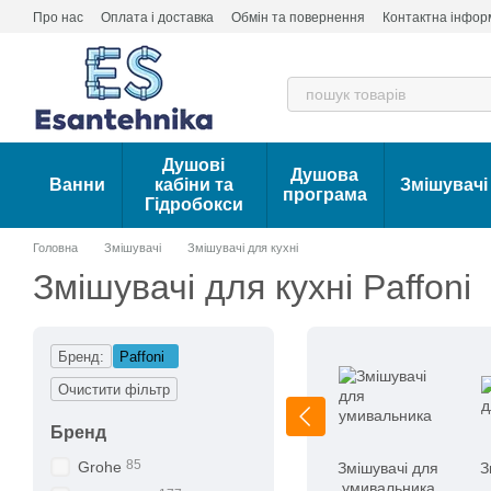
Перейти до основного контенту
Про нас
Оплата і доставка
Обмін та повернення
Контактна інфор
Душові
Душова
Ванни
кабіни та
Змішувачі
програма
Гідробокси
Головна
Змішувачі
Змішувачі для кухні
Змішувачі для кухні Paffoni
Бренд:
Paffoni
Очистити фільтр
Бренд
85
Grohe
Змішувачі для
З
умивальника