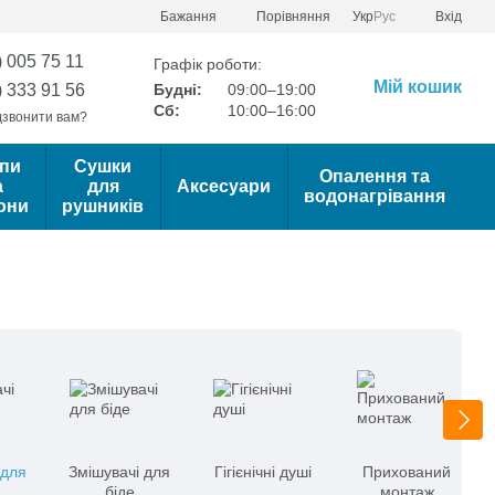
Порівняння
Бажання
Укр
Рус
Вхід
) 005 75 11
Графік роботи:
Мій кошик
) 333 91 56
Будні:
09:00–19:00
Сб:
10:00–16:00
звонити вам?
пи
Сушки
Опалення та
а
для
Аксесуари
водонагрівання
они
рушників
 для
Змішувачі для
Гігієнічні душі
Прихований
біде
монтаж