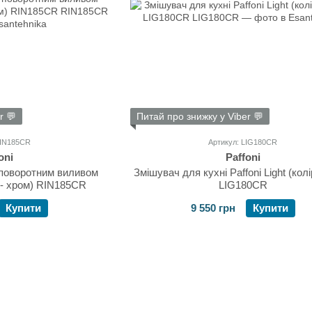
r 💬
Питай про знижку у Viber 💬
RIN185CR
Артикул: LIG180CR
oni
Paffoni
 поворотним виливом
Змішувач для кухні Paffoni Light (колі
р - хром) RIN185CR
LIG180CR
Купити
9 550 грн
Купити