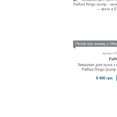
Питай про знижку у Vibe
Артикул: 
Paff
Змішувач для кухні з
Paffoni Ringo (колі
9 400 грн