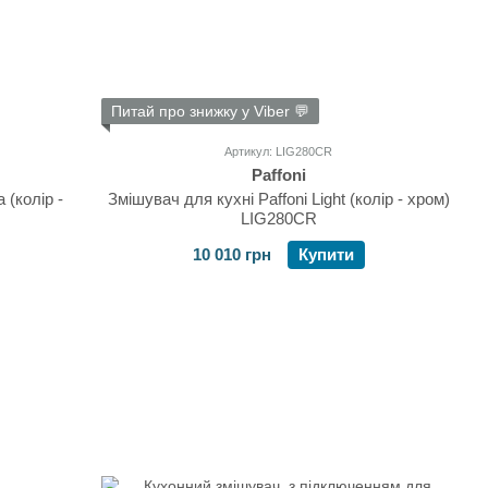
Питай про знижку у Viber 💬
Артикул: LIG280CR
Paffoni
 (колір -
Змішувач для кухні Paffoni Light (колір - хром)
LIG280CR
10 010 грн
Купити