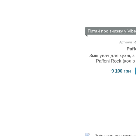
Питай про знижку у Vibe
Артикул:
Paff
Змішувач для кухні, 
Paffoni Rock (колі
9 100 грн