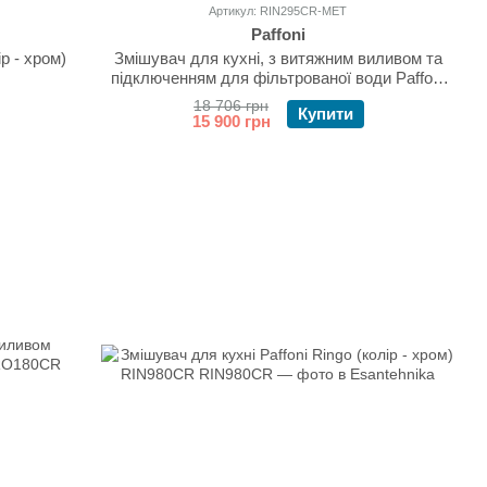
Артикул: RIN295CR-MET
Paffoni
ір - хром)
Змішувач для кухні, з витяжним виливом та
підключенням для фільтрованої води Paffoni
Ringo RIN295CR-MET (колір - хром)
18 706 грн
Купити
15 900 грн