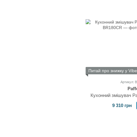
Питай про знижку у Vibe
Артикул:
Paff
Кухонний змішувач Pa
9 310 грн