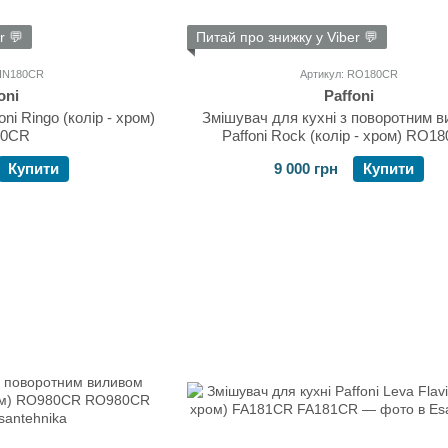
r 💬
Питай про знижку у Viber 💬
RIN180CR
Артикул: RO180CR
oni
Paffoni
ni Ringo (колір - хром)
Змішувач для кухні з поворотним 
80CR
Paffoni Rock (колір - хром) RO1
Купити
9 000 грн
Купити