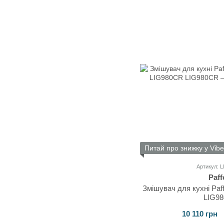
Питай про знижку у Vibe
Артикул: 
Paff
Змішувач для кухні Paffo
LIG9
10 110 грн