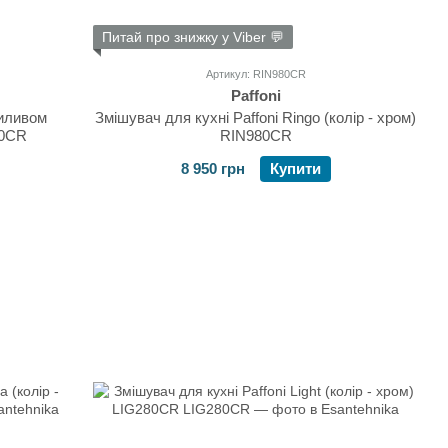
Питай про знижку у Viber 💬
Артикул: RIN980CR
Paffoni
виливом
Змішувач для кухні Paffoni Ringo (колір - хром)
80CR
RIN980CR
8 950 грн
Купити