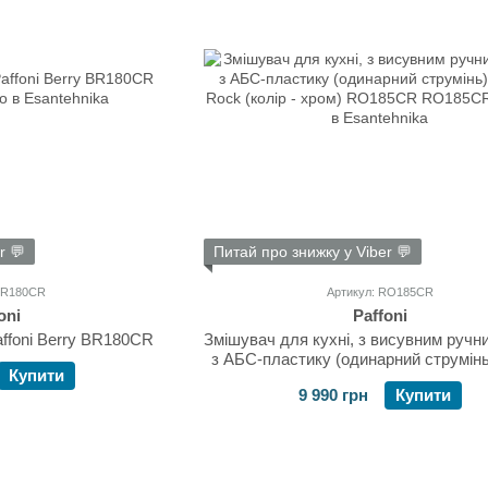
r 💬
Питай про знижку у Viber 💬
 BR180CR
Артикул: RO185CR
oni
Paffoni
ffoni Berry BR180CR
Змішувач для кухні, з висувним руч
з АБС-пластику (одинарний струмінь)
Купити
Rock (колір - хром) RO185C
9 990 грн
Купити