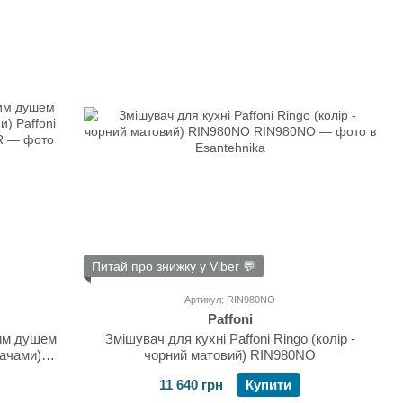
Питай про знижку у Viber 💬
Артикул: RIN980NO
Paffoni
ним душем
Змішувач для кухні Paffoni Ringo (колір -
вачами)
чорний матовий) RIN980NO
85CR
11 640 грн
Купити