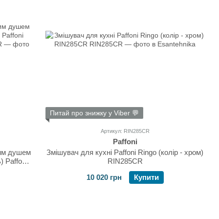
Питай про знижку у Viber 💬
Артикул: RIN285CR
Paffoni
ним душем
Змішувач для кухні Paffoni Ringo (колір - хром)
 Paffoni
RIN285CR
R
10 020 грн
Купити