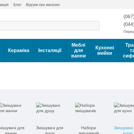
мація
Блог
Відгуки про магазин
(067
(044
Перед
Меблі
Тра
Кухонні
Кераміка
Інсталяції
для
т
мийки
ванни
сиф
мішувачі для
Змішувачі для
Набори
Змішувачі
ванни
душу
змішувачів
кухні