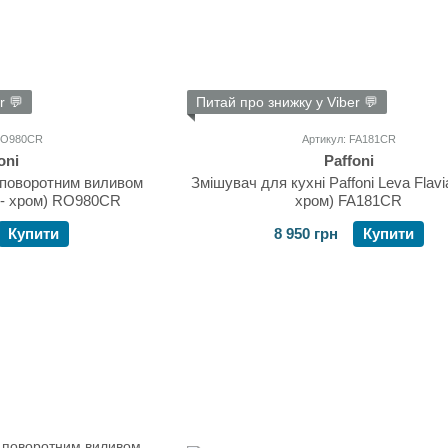
r 💬
Питай про знижку у Viber 💬
 RO980CR
Артикул: FA181CR
oni
Paffoni
з поворотним виливом
Змішувач для кухні Paffoni Leva Flavia
р - хром) RO980CR
хром) FA181CR
Купити
8 950 грн
Купити