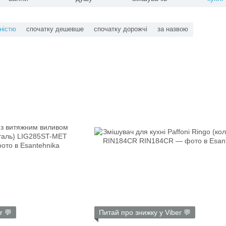
ністю
спочатку дешевше
спочатку дорожчі
за назвою
r 💬
Питай про знижку у Viber 💬