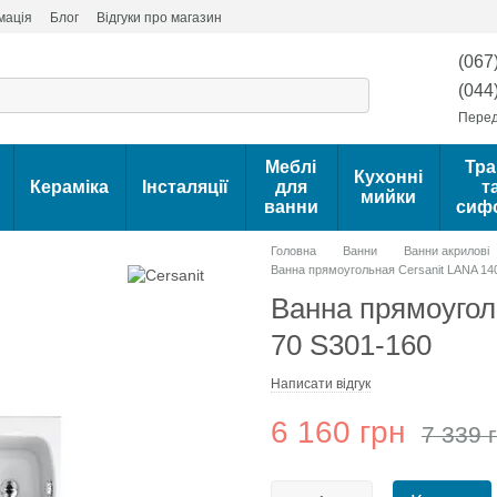
мація
Блог
Відгуки про магазин
(067
(044
Перед
Меблі
Тра
Кухонні
Кераміка
Інсталяції
для
т
мийки
ванни
сиф
Головна
Ванни
Ванни акрилові
Ванна прямоугольная Cersanit LANA 14
Ванна прямоугол
70 S301-160
Написати відгук
6 160 грн
7 339 