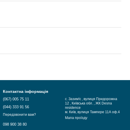
Контактна інформація
(067) 005 75 11
с. Зазим'є , вулиця Придорожна
12 , Київська обл. , ЖК Desna
(044) 333 91 56
residence
м. Київ, вулиця Тампере 11А оф.4
Передзвонити вам?
Мапа проїзду
098 900 38 80