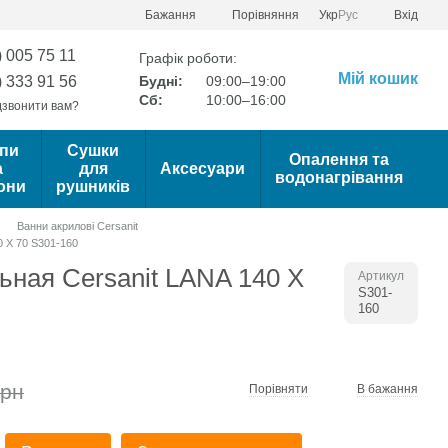
Порівняння
Бажання
Укр
Рус
Вхід
) 005 75 11
Графік роботи:
Мій кошик
) 333 91 56
Будні:
09:00–19:00
Сб:
10:00–16:00
звонити вам?
пи
Сушки
Опалення та
а
для
Аксесуари
водонагрівання
они
рушників
Ванни акрилові Cersanit
0 X 70 S301-160
ьная Cersanit LANA 140 X
Артикул
S301-
160
грн
Порівняти
В бажання