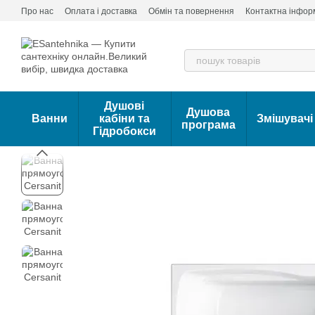
Перейти до основного контенту
Про нас
Оплата і доставка
Обмін та повернення
Контактна інфор
Душові
Душова
Ванни
кабіни та
Змішувачі
програма
Гідробокси