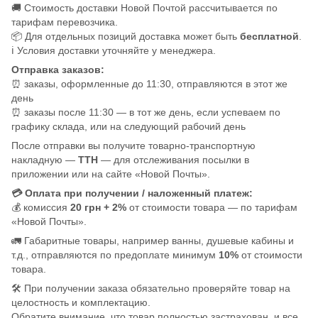
🚚 Стоимость доставки Новой Почтой рассчитывается по
тарифам перевозчика.
📦 Для отдельных позиций доставка может быть
бесплатной
.
ℹ️ Условия доставки уточняйте у менеджера.
Отправка заказов:
⏰ заказы, оформленные до 11:30, отправляются в этот же
день
⏰ заказы после 11:30 — в тот же день, если успеваем по
графику склада, или на следующий рабочий день
После отправки вы получите товарно-транспортную
накладную —
ТТН
— для отслеживания посылки в
приложении или на сайте «Новой Почты».
💳 Оплата при получении / наложенный платеж:
💰 комиссия
20 грн + 2%
от стоимости товара — по тарифам
«Новой Почты».
🚛 Габаритные товары, например ванны, душевые кабины и
т.д., отправляются по предоплате минимум
10%
от стоимости
товара.
🛠️ При получении заказа обязательно проверяйте товар на
целостность и комплектацию.
Обратите внимание, что товар полностью застрахован, и все