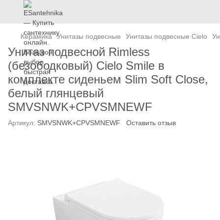
Керамика
Унитазы подвесные
Унитазы подвесные Cielo
Ун
Унитаз подвесной Rimless
(безободковый) Cielo Smile в
комплекте сиденьем Slim Soft Close,
белый глянцевый
SMVSNWK+CPVSMNEWF
Артикул:
SMVSNWK+CPVSMNEWF
Оставить отзыв