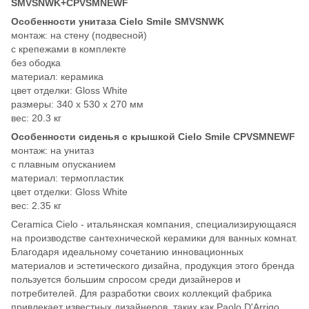
SMVSNWK+CPVSMNEWF
Особенности унитаза Cielo Smile SMVSNWK
монтаж: на стену (подвесной)
с крепежами в комплекте
без ободка
материал: керамика
цвет отделки: Gloss White
размеры: 340 х 530 х 270 мм
вес: 20.3 кг
Особенности сиденья с крышкой Cielo Smile CPVSMNEWF
монтаж: на унитаз
с плавным опусканием
материал: термопластик
цвет отделки: Gloss White
вес: 2.35 кг
Ceramica Cielo - итальянская компания, специализирующаяся
на производстве сантехнической керамики для ванных комнат.
Благодаря идеальному сочетанию инновационных
материалов и эстетического дизайна, продукция этого бренда
пользуется большим спросом среди дизайнеров и
потребителей. Для разработки своих коллекций фабрика
привлекает известных дизайнеров, таких как Paolo D'Arrigo,