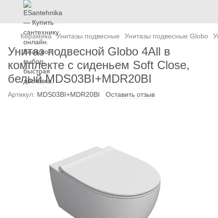
Керамика
Унитазы подвесные
Унитазы подвесные Globo
У
Унитаз подвесной Globo 4All в
комплекте с сиденьем Soft Close,
белый MDS03BI+MDR20BI
Артикул:
MDS03BI+MDR20BI
Оставить отзыв