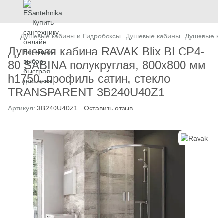
Душевые кабины и Гидробоксы
Душевые кабины
Душевые 
Душевая кабина RAVAK Blix BLCP4-
80 SABINA полукруглая, 800x800 мм
h1750, профиль сатин, стекло
TRANSPARENT 3B240U40Z1
Артикул:
3B240U40Z1
Оставить отзыв