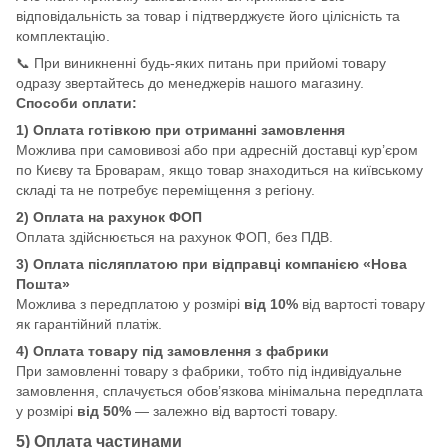
відповідальність за товар і підтверджуєте його цілісність та
комплектацію.
📞 При виникненні будь-яких питань при прийомі товару
одразу звертайтесь до менеджерів нашого магазину.
Способи оплати:
1) Оплата готівкою при отриманні замовлення
Можлива при самовивозі або при адресній доставці кур’єром
по Києву та Броварам, якщо товар знаходиться на київському
складі та не потребує переміщення з регіону.
2) Оплата на рахунок ФОП
Оплата здійснюється на рахунок ФОП, без ПДВ.
3) Оплата післяплатою при відправці компанією «Нова
Пошта»
Можлива з передплатою у розмірі
від 10%
від вартості товару
як гарантійний платіж.
4) Оплата товару під замовлення з фабрики
При замовленні товару з фабрики, тобто під індивідуальне
замовлення, сплачується обов’язкова мінімальна передплата
у розмірі
від 50%
— залежно від вартості товару.
5) Оплата частинами