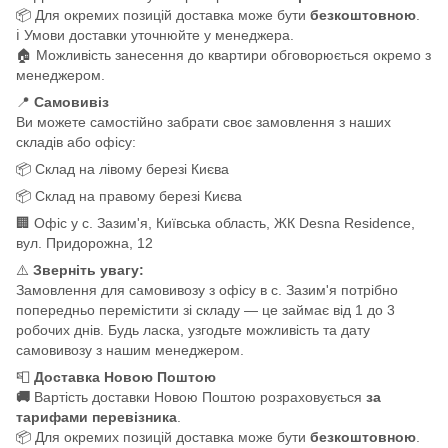
📦 Для окремих позицій доставка може бути
безкоштовною
.
ℹ️ Умови доставки уточнюйте у менеджера.
🏠 Можливість занесення до квартири обговорюється окремо з
менеджером.
📍
Самовивіз
Ви можете самостійно забрати своє замовлення з наших
складів або офісу:
📦 Склад на лівому березі Києва
📦 Склад на правому березі Києва
🏢 Офіс у с. Зазим'я, Київська область, ЖК Desna Residence,
вул. Придорожна, 12
⚠️
Зверніть увагу:
Замовлення для самовивозу з офісу в с. Зазим'я потрібно
попередньо перемістити зі складу — це займає від 1 до 3
робочих днів. Будь ласка, узгодьте можливість та дату
самовивозу з нашим менеджером.
📮
Доставка Новою Поштою
🚚
Вартість доставки Новою Поштою розраховується
за
тарифами перевізника
.
📦 Для окремих позицій доставка може бути
безкоштовною
.