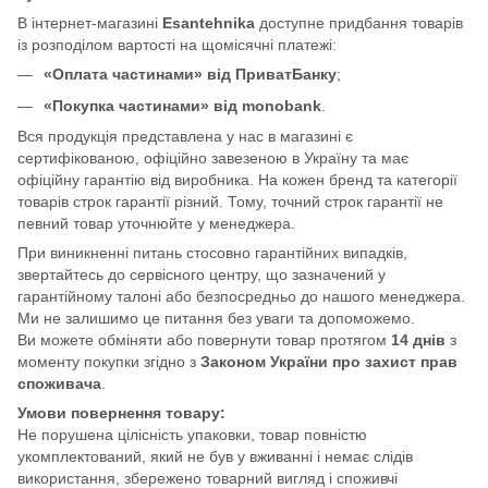
В інтернет-магазині
Esantehnika
доступне придбання товарів
із розподілом вартості на щомісячні платежі:
«Оплата частинами» від ПриватБанку
;
«Покупка частинами» від monobank
.
Вся продукція представлена у нас в магазині є
сертифікованою, офіційно завезеною в Україну та має
офіційну гарантію від виробника. На кожен бренд та категорії
товарів строк гарантії різний. Тому, точний строк гарантії не
певний товар уточнюйте у менеджера.
При виникненні питань стосовно гарантійних випадків,
звертайтесь до сервісного центру, що зазначений у
гарантійному талоні або безпосредньо до нашого менеджера.
Ми не залишимо це питання без уваги та допоможемо.
Ви можете обміняти або повернути товар протягом
14 днів
з
моменту покупки згідно з
Законом України про захист прав
споживача
.
Умови повернення товару:
Не порушена цілісність упаковки, товар повністю
укомплектований, який не був у вживанні і немає слідів
використання, збережено товарний вигляд і споживчі