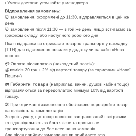
ℹ️ Умови доставки уточнюйте у менеджера.
Відправлення замовлень:
⏰ замовлення, оформлені до 11:30, відправляються в цей же
день
⏰ замовлення після 11:30 — в той же день, якщо встигаємо за
графіком складу, або наступного робочого дня
Після відправки ви отримаєте товарно-транспортну накладну
(ТТН) для відстеження посилки у додатку чи на сайті «Нова
пошта».
💳 Оплата післяплатою (накладений платіж):
💰 комісія 20 грн + 2% від вартості товару (за тарифами «Нової
Пошти»)
🚛
Габаритні товари
(наприклад, ванни, душові кабіни тощо)
відправляються за передоплатою мінімум 10% від вартості
товару.
🛠️ При отриманні замовлення обов'язково перевіряйте товар
на цілісність та комплектацію.
Зверніть увагу, що товар повністю застрахований і всі ризики
та відповідальність за його якісне та правильне
транспортування до Вас несе наша компанія.
Але після прийому замовлення ви приймаєте всю