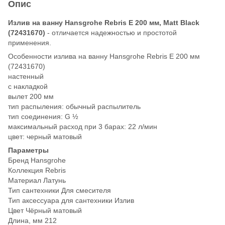
Опис
Излив на ванну Hansgrohe Rebris E 200 мм, Matt Black
(72431670)
- отличается надежностью и простотой
применения.
Особенности излива на ванну Hansgrohe Rebris E 200 мм
(72431670)
настенный
с накладкой
вылет 200 мм
тип распыления: обычный распылитель
тип соединения: G ½
максимальный расход при 3 барах: 22 л/мин
цвет: черный матовый
Параметры
Бренд Hansgrohe
Коллекция Rebris
Материал Латунь
Тип сантехники Для смесителя
Тип аксессуара для сантехники Излив
Цвет Чёрный матовый
Длина, мм 212