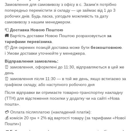
Замовлення для самовивозу з офісу в с. Зазим'я потрібно
попередньо перемістити зі складу — це займає від 1 до 3
робочих днів. Будь ласка, узгодьте можливість та дату
самовивозу з нашим менеджером.
📮
Доставка Новою Поштою
🚚
Вартість доставки Новою Поштою розраховується
за
тарифами перевізника
.
📦 Для окремих позицій доставка може бути
безкоштовною
.
ℹ️ Умови доставки уточнюйте у менеджера.
Відправлення замовлень:
⏰ замовлення, оформлені до 11:30, відправляються в цей же
день
⏰ замовлення після 11:30 — в той же день, якщо встигаємо за
графіком складу, або наступного робочого дня
Після відправки ви отримаєте товарно-транспортну накладну
(ТТН) для відстеження посилки у додатку чи на сайті «Нова
пошта».
💳 Оплата післяплатою (накладений платіж):
💰 комісія 20 грн + 2% від вартості товару (за тарифами «Нової
Пошти»)