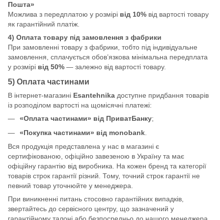
Пошта»
Можлива з передплатою у розмірі
від 10%
від вартості товару
як гарантійний платіж.
4) Оплата товару під замовлення з фабрики
При замовленні товару з фабрики, тобто під індивідуальне
замовлення, сплачується обов’язкова мінімальна передплата
у розмірі
від 50%
— залежно від вартості товару.
5) Оплата частинами
В інтернет-магазині
Esantehnika
доступне придбання товарів
із розподілом вартості на щомісячні платежі:
«Оплата частинами» від ПриватБанку
;
«Покупка частинами» від monobank
.
Вся продукція представлена у нас в магазині є
сертифікованою, офіційно завезеною в Україну та має
офіційну гарантію від виробника. На кожен бренд та категорії
товарів строк гарантії різний. Тому, точний строк гарантії не
певний товар уточнюйте у менеджера.
При виникненні питань стосовно гарантійних випадків,
звертайтесь до сервісного центру, що зазначений у
гарантійному талоні або безпосредньо до нашого менеджера.