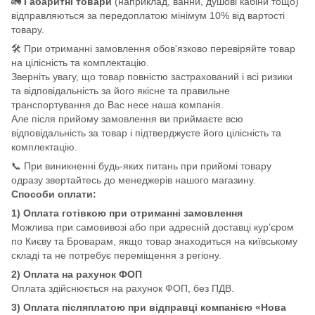
🚛
Габаритні товари
(наприклад, ванни, душові кабіни тощо)
відправляються за передоплатою мінімум 10% від вартості
товару.
🛠️ При отриманні замовлення обов'язково перевіряйте товар
на цілісність та комплектацію.
Зверніть увагу, що товар повністю застрахований і всі ризики
та відповідальність за його якісне та правильне
транспортування до Вас несе наша компанія.
Але після прийому замовлення ви приймаєте всю
відповідальність за товар і підтверджуєте його цілісність та
комплектацію.
📞 При виникненні будь-яких питань при прийомі товару
одразу звертайтесь до менеджерів нашого магазину.
Способи оплати:
1) Оплата готівкою при отриманні замовлення
Можлива при самовивозі або при адресній доставці кур’єром
по Києву та Броварам, якщо товар знаходиться на київському
складі та не потребує переміщення з регіону.
2) Оплата на рахунок ФОП
Оплата здійснюється на рахунок ФОП, без ПДВ.
3) Оплата післяплатою при відправці компанією «Нова