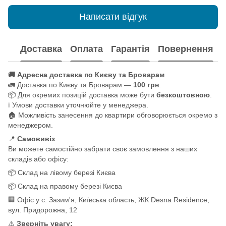
Написати відгук
Доставка
Оплата
Гарантія
Повернення
🚚 Адресна доставка по Києву та Броварам
🚛 Доставка по Києву та Броварам —
100 грн
.
📦 Для окремих позицій доставка може бути
безкоштовною
.
ℹ️ Умови доставки уточнюйте у менеджера.
🏠 Можливість занесення до квартири обговорюється окремо з
менеджером.
📍
Самовивіз
Ви можете самостійно забрати своє замовлення з наших
складів або офісу:
📦 Склад на лівому березі Києва
📦 Склад на правому березі Києва
🏢 Офіс у с. Зазим'я, Київська область, ЖК Desna Residence,
вул. Придорожна, 12
⚠️
Зверніть увагу: