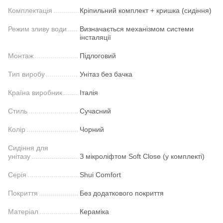
Комплектація
Кріпильний комплект + кришка (сидіння)
Режим зливу води
Визначається механізмом системи
інсталяції
Монтаж
Підлоговий
Тип виробу
Унітаз без бачка
Країна виробник
Італія
Стиль
Сучасний
Колір
Чорний
Сидіння для
унітазу
З мікроліфтом Soft Close (у комплекті)
Серія
Shui Comfort
Покриття
Без додаткового покриття
Матеріал
Кераміка