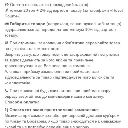
💳 Оплата післяплатою (накладений платіж):
💰 комісія 20 грн + 2% від вартості товару (за тарифами «Нової
Пошти»)
🚛
Габаритні товари
(наприклад, ванни, душові кабіни тощо)
відправляються за передоплатою мінімум 10% від вартості
товару.
🛠️ При отриманні замовлення обов'язково перевіряйте товар
на цілісність та комплектацію.
Зверніть увагу, що товар повністю застрахований і всі ризики
та відповідальність за його якісне та правильне
транспортування до Вас несе наша компанія.
Але після прийому замовлення ви приймаєте всю
відповідальність за товар і підтверджуєте його цілісність та
комплектацію.
📞 При виникненні будь-яких питань при прийомі товару
одразу звертайтесь до менеджерів нашого магазину.
Способи оплати:
1) Оплата готівкою при отриманні замовлення
Можлива при самовивозі або при адресній доставці кур’єром
по Києву та Броварам, якщо товар знаходиться на київському
складі та не потребує переміщення з регіону.