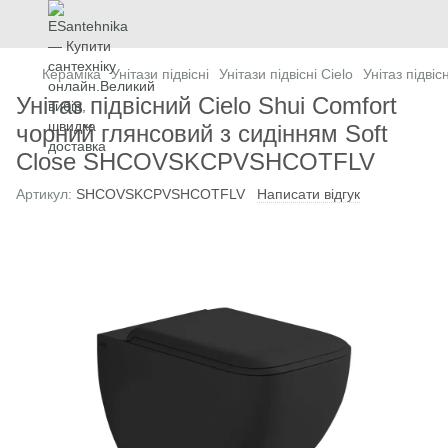
Кераміка
Унітази підвісні
Унітази підвісні Cielo
Унітаз підв
Унітаз підвісний Cielo Shui Comfort
чорний глянсовий з сидінням Soft
Close SHCOVSKCPVSHCOTFLV
Артикул:
SHCOVSKCPVSHCOTFLV
Написати відгук