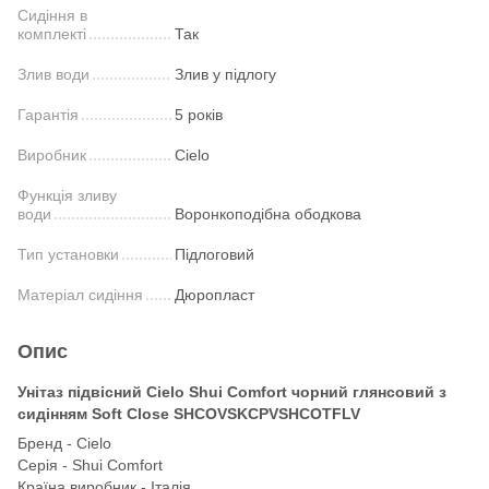
Сидіння в
комплекті
Так
Злив води
Злив у підлогу
Гарантія
5 років
Виробник
Cielo
Функція зливу
води
Воронкоподібна ободкова
Тип установки
Підлоговий
Матеріал сидіння
Дюропласт
Опис
Унітаз підвісний Cielo Shui Comfort чорний глянсовий з
сидінням Soft Close SHCOVSKCPVSHCOTFLV
Бренд - Cielo
Серія - Shui Comfort
Країна виробник - Італія