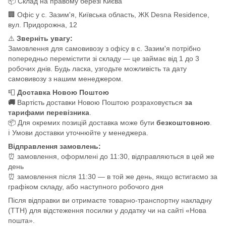
📦 Склад на правому березі Києва
🏢 Офіс у с. Зазим'я, Київська область, ЖК Desna Residence,
вул. Придорожна, 12
⚠️
Зверніть увагу:
Замовлення для самовивозу з офісу в с. Зазим'я потрібно
попередньо перемістити зі складу — це займає від 1 до 3
робочих днів. Будь ласка, узгодьте можливість та дату
самовивозу з нашим менеджером.
📮
Доставка Новою Поштою
🚚
Вартість доставки Новою Поштою розраховується
за
тарифами перевізника
.
📦 Для окремих позицій доставка може бути
безкоштовною
.
ℹ️ Умови доставки уточнюйте у менеджера.
Відправлення замовлень:
⏰ замовлення, оформлені до 11:30, відправляються в цей же
день
⏰ замовлення після 11:30 — в той же день, якщо встигаємо за
графіком складу, або наступного робочого дня
Після відправки ви отримаєте товарно-транспортну накладну
(ТТН) для відстеження посилки у додатку чи на сайті «Нова
пошта».