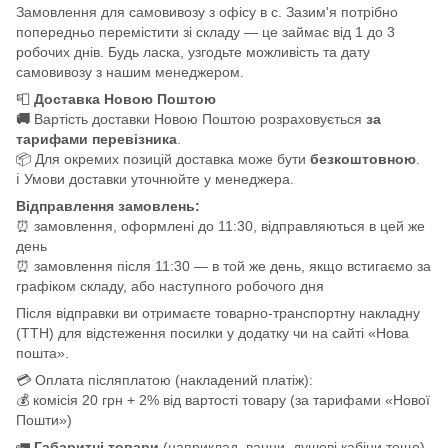
Замовлення для самовивозу з офісу в с. Зазим'я потрібно
попередньо перемістити зі складу — це займає від 1 до 3
робочих днів. Будь ласка, узгодьте можливість та дату
самовивозу з нашим менеджером.
📮
Доставка Новою Поштою
🚚
Вартість доставки Новою Поштою розраховується
за
тарифами перевізника
.
📦 Для окремих позицій доставка може бути
безкоштовною
.
ℹ️ Умови доставки уточнюйте у менеджера.
Відправлення замовлень:
⏰ замовлення, оформлені до 11:30, відправляються в цей же
день
⏰ замовлення після 11:30 — в той же день, якщо встигаємо за
графіком складу, або наступного робочого дня
Після відправки ви отримаєте товарно-транспортну накладну
(ТТН) для відстеження посилки у додатку чи на сайті «Нова
пошта».
💳 Оплата післяплатою (накладений платіж):
💰 комісія 20 грн + 2% від вартості товару (за тарифами «Нової
Пошти»)
🚛
Габаритні товари
(наприклад, ванни, душові кабіни тощо)