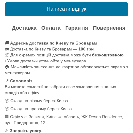
Написати відгук
Доставка
Оплата
Гарантія
Повернення
🚚 Адресна доставка по Києву та Броварам
🚛 Доставка по Києву та Броварам —
100 грн
.
📦 Для окремих позицій доставка може бути
безкоштовною
.
ℹ️ Умови доставки уточнюйте у менеджера.
🏠 Можливість занесення до квартири обговорюється окремо з
менеджером.
📍
Самовивіз
Ви можете самостійно забрати своє замовлення з наших
складів або офісу:
📦 Склад на лівому березі Києва
📦 Склад на правому березі Києва
🏢 Офіс у с. Зазим'я, Київська область, ЖК Desna Residence,
вул. Придорожна, 12
⚠️
Зверніть увагу: