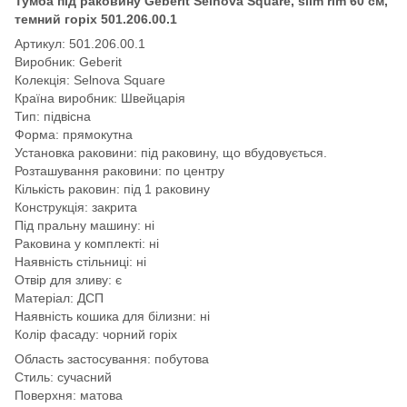
Тумба під раковину Geberit Selnova Square, slim rim 60 см,
темний горіх 501.206.00.1
Артикул: 501.206.00.1
Виробник: Geberit
Колекція: Selnova Square
Країна виробник: Швейцарія
Тип: підвісна
Форма: прямокутна
Установка раковини: під раковину, що вбудовується.
Розташування раковини: по центру
Кількість раковин: під 1 раковину
Конструкція: закрита
Під пральну машину: ні
Раковина у комплекті: ні
Наявність стільниці: ні
Отвір для зливу: є
Матеріал: ДСП
Наявність кошика для білизни: ні
Колір фасаду: чорний горіх
Область застосування: побутова
Стиль: сучасний
Поверхня: матова