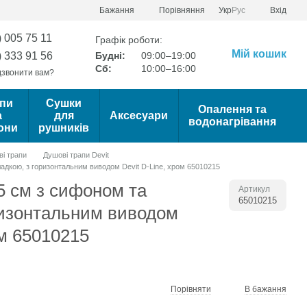
Порівняння
Бажання
Укр
Рус
Вхід
) 005 75 11
Графік роботи:
Мій кошик
) 333 91 56
Будні:
09:00–19:00
Сб:
10:00–16:00
звонити вам?
пи
Сушки
Опалення та
а
для
Аксесуари
водонагрівання
они
рушників
і трапи
Душові трапи Devit
адкою, з горизонтальним виводом Devit D-Line, хром 65010215
5 см з сифоном та
Артикул
65010215
ризонтальним виводом
ом 65010215
Порівняти
В бажання