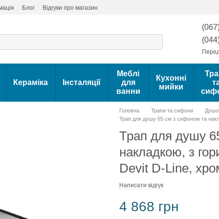
мація
Блог
Відгуки про магазин
(067
(044
Перед
Меблі
Тра
Кухонні
Кераміка
Інсталяції
для
т
мийки
ванни
сиф
Головна
Трапи та сифони
Душов
Трап для душу 65 см з сифоном та накл
Трап для душу 6
накладкою, з го
Devit D-Line, хр
Написати відгук
4 868 грн