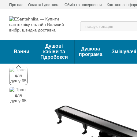
Перейти до основного контенту
Про нас
Оплата і доставка
Обмін та повернення
Контактна інфор
Душові
Душова
Ванни
кабіни та
Змішувачі
програма
Гідробокси