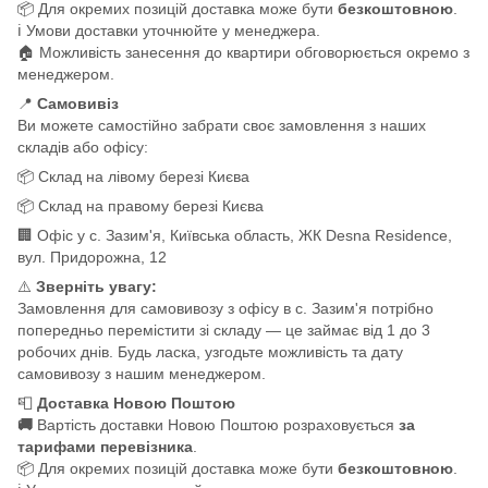
📦 Для окремих позицій доставка може бути
безкоштовною
.
ℹ️ Умови доставки уточнюйте у менеджера.
🏠 Можливість занесення до квартири обговорюється окремо з
менеджером.
📍
Самовивіз
Ви можете самостійно забрати своє замовлення з наших
складів або офісу:
📦 Склад на лівому березі Києва
📦 Склад на правому березі Києва
🏢 Офіс у с. Зазим'я, Київська область, ЖК Desna Residence,
вул. Придорожна, 12
⚠️
Зверніть увагу:
Замовлення для самовивозу з офісу в с. Зазим'я потрібно
попередньо перемістити зі складу — це займає від 1 до 3
робочих днів. Будь ласка, узгодьте можливість та дату
самовивозу з нашим менеджером.
📮
Доставка Новою Поштою
🚚
Вартість доставки Новою Поштою розраховується
за
тарифами перевізника
.
📦 Для окремих позицій доставка може бути
безкоштовною
.