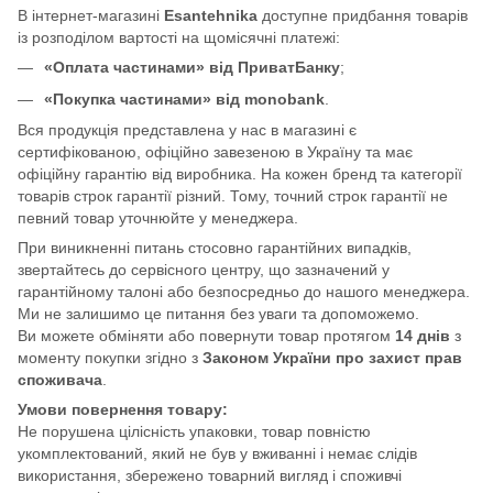
В інтернет-магазині
Esantehnika
доступне придбання товарів
із розподілом вартості на щомісячні платежі:
«Оплата частинами» від ПриватБанку
;
«Покупка частинами» від monobank
.
Вся продукція представлена у нас в магазині є
сертифікованою, офіційно завезеною в Україну та має
офіційну гарантію від виробника. На кожен бренд та категорії
товарів строк гарантії різний. Тому, точний строк гарантії не
певний товар уточнюйте у менеджера.
При виникненні питань стосовно гарантійних випадків,
звертайтесь до сервісного центру, що зазначений у
гарантійному талоні або безпосредньо до нашого менеджера.
Ми не залишимо це питання без уваги та допоможемо.
Ви можете обміняти або повернути товар протягом
14 днів
з
моменту покупки згідно з
Законом України про захист прав
споживача
.
Умови повернення товару:
Не порушена цілісність упаковки, товар повністю
укомплектований, який не був у вживанні і немає слідів
використання, збережено товарний вигляд і споживчі