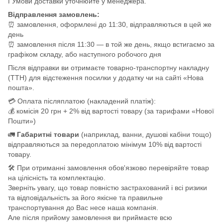
ℹ️ Умови доставки уточнюйте у менеджера.
Відправлення замовлень:
⏰ замовлення, оформлені до 11:30, відправляються в цей же
день
⏰ замовлення після 11:30 — в той же день, якщо встигаємо за
графіком складу, або наступного робочого дня
Після відправки ви отримаєте товарно-транспортну накладну
(ТТН) для відстеження посилки у додатку чи на сайті «Нова
пошта».
💳 Оплата післяплатою (накладений платіж):
💰 комісія 20 грн + 2% від вартості товару (за тарифами «Нової
Пошти»)
🚛
Габаритні товари
(наприклад, ванни, душові кабіни тощо)
відправляються за передоплатою мінімум 10% від вартості
товару.
🛠️ При отриманні замовлення обов'язково перевіряйте товар
на цілісність та комплектацію.
Зверніть увагу, що товар повністю застрахований і всі ризики
та відповідальність за його якісне та правильне
транспортування до Вас несе наша компанія.
Але після прийому замовлення ви приймаєте всю