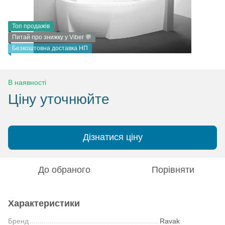
Топ продажів
Питай про знижку у Viber 💬
Безкоштовна доставка НП
В наявності
Ціну уточнюйте
Дізнатися ціну
До обраного
Порівняти
Характеристики
Бренд
Ravak