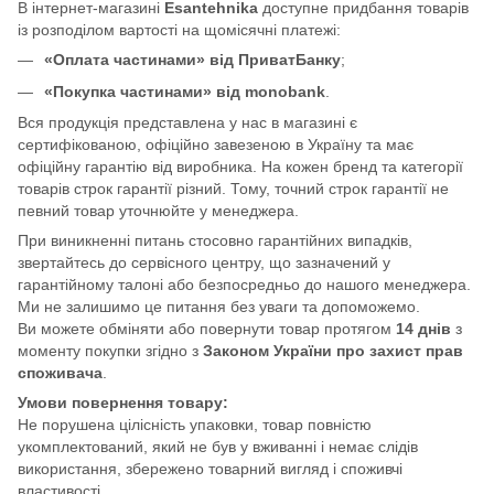
В інтернет-магазині
Esantehnika
доступне придбання товарів
із розподілом вартості на щомісячні платежі:
«Оплата частинами» від ПриватБанку
;
«Покупка частинами» від monobank
.
Вся продукція представлена у нас в магазині є
сертифікованою, офіційно завезеною в Україну та має
офіційну гарантію від виробника. На кожен бренд та категорії
товарів строк гарантії різний. Тому, точний строк гарантії не
певний товар уточнюйте у менеджера.
При виникненні питань стосовно гарантійних випадків,
звертайтесь до сервісного центру, що зазначений у
гарантійному талоні або безпосредньо до нашого менеджера.
Ми не залишимо це питання без уваги та допоможемо.
Ви можете обміняти або повернути товар протягом
14 днів
з
моменту покупки згідно з
Законом України про захист прав
споживача
.
Умови повернення товару:
Не порушена цілісність упаковки, товар повністю
укомплектований, який не був у вживанні і немає слідів
використання, збережено товарний вигляд і споживчі
властивості.