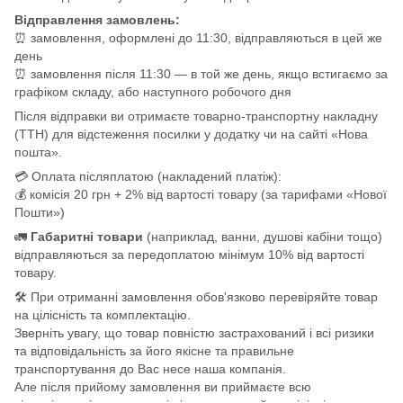
Відправлення замовлень:
⏰ замовлення, оформлені до 11:30, відправляються в цей же
день
⏰ замовлення після 11:30 — в той же день, якщо встигаємо за
графіком складу, або наступного робочого дня
Після відправки ви отримаєте товарно-транспортну накладну
(ТТН) для відстеження посилки у додатку чи на сайті «Нова
пошта».
💳 Оплата післяплатою (накладений платіж):
💰 комісія 20 грн + 2% від вартості товару (за тарифами «Нової
Пошти»)
🚛
Габаритні товари
(наприклад, ванни, душові кабіни тощо)
відправляються за передоплатою мінімум 10% від вартості
товару.
🛠️ При отриманні замовлення обов'язково перевіряйте товар
на цілісність та комплектацію.
Зверніть увагу, що товар повністю застрахований і всі ризики
та відповідальність за його якісне та правильне
транспортування до Вас несе наша компанія.
Але після прийому замовлення ви приймаєте всю