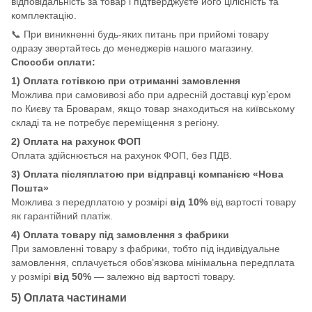
відповідальність за товар і підтверджуєте його цілісність та
комплектацію.
📞 При виникненні будь-яких питань при прийомі товару
одразу звертайтесь до менеджерів нашого магазину.
Способи оплати:
1) Оплата готівкою при отриманні замовлення
Можлива при самовивозі або при адресній доставці кур’єром
по Києву та Броварам, якщо товар знаходиться на київському
складі та не потребує переміщення з регіону.
2) Оплата на рахунок ФОП
Оплата здійснюється на рахунок ФОП, без ПДВ.
3) Оплата післяплатою при відправці компанією «Нова
Пошта»
Можлива з передплатою у розмірі
від 10%
від вартості товару
як гарантійний платіж.
4) Оплата товару під замовлення з фабрики
При замовленні товару з фабрики, тобто під індивідуальне
замовлення, сплачується обов’язкова мінімальна передплата
у розмірі
від 50%
— залежно від вартості товару.
5) Оплата частинами