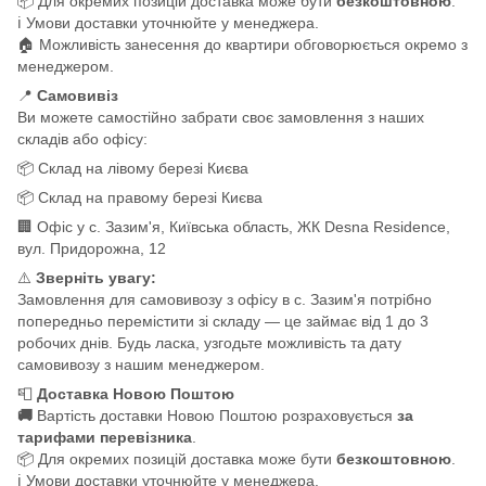
📦 Для окремих позицій доставка може бути
безкоштовною
.
ℹ️ Умови доставки уточнюйте у менеджера.
🏠 Можливість занесення до квартири обговорюється окремо з
менеджером.
📍
Самовивіз
Ви можете самостійно забрати своє замовлення з наших
складів або офісу:
📦 Склад на лівому березі Києва
📦 Склад на правому березі Києва
🏢 Офіс у с. Зазим'я, Київська область, ЖК Desna Residence,
вул. Придорожна, 12
⚠️
Зверніть увагу:
Замовлення для самовивозу з офісу в с. Зазим'я потрібно
попередньо перемістити зі складу — це займає від 1 до 3
робочих днів. Будь ласка, узгодьте можливість та дату
самовивозу з нашим менеджером.
📮
Доставка Новою Поштою
🚚
Вартість доставки Новою Поштою розраховується
за
тарифами перевізника
.
📦 Для окремих позицій доставка може бути
безкоштовною
.
ℹ️ Умови доставки уточнюйте у менеджера.