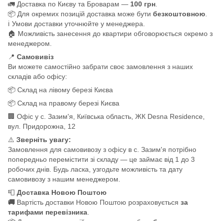
🚛 Доставка по Києву та Броварам —
100 грн
.
📦 Для окремих позицій доставка може бути
безкоштовною
.
ℹ️ Умови доставки уточнюйте у менеджера.
🏠 Можливість занесення до квартири обговорюється окремо з
менеджером.
📍
Самовивіз
Ви можете самостійно забрати своє замовлення з наших
складів або офісу:
📦 Склад на лівому березі Києва
📦 Склад на правому березі Києва
🏢 Офіс у с. Зазим'я, Київська область, ЖК Desna Residence,
вул. Придорожна, 12
⚠️
Зверніть увагу:
Замовлення для самовивозу з офісу в с. Зазим'я потрібно
попередньо перемістити зі складу — це займає від 1 до 3
робочих днів. Будь ласка, узгодьте можливість та дату
самовивозу з нашим менеджером.
📮
Доставка Новою Поштою
🚚
Вартість доставки Новою Поштою розраховується
за
тарифами перевізника
.