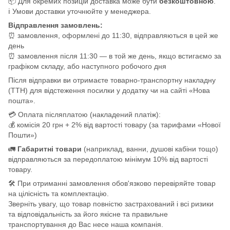
📦 Для окремих позицій доставка може бути
безкоштовною
.
ℹ️ Умови доставки уточнюйте у менеджера.
Відправлення замовлень:
⏰ замовлення, оформлені до 11:30, відправляються в цей же
день
⏰ замовлення після 11:30 — в той же день, якщо встигаємо за
графіком складу, або наступного робочого дня
Після відправки ви отримаєте товарно-транспортну накладну
(ТТН) для відстеження посилки у додатку чи на сайті «Нова
пошта».
💳 Оплата післяплатою (накладений платіж):
💰 комісія 20 грн + 2% від вартості товару (за тарифами «Нової
Пошти»)
🚛
Габаритні товари
(наприклад, ванни, душові кабіни тощо)
відправляються за передоплатою мінімум 10% від вартості
товару.
🛠️ При отриманні замовлення обов'язково перевіряйте товар
на цілісність та комплектацію.
Зверніть увагу, що товар повністю застрахований і всі ризики
та відповідальність за його якісне та правильне
транспортування до Вас несе наша компанія.