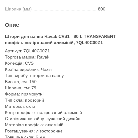
Ширина (мм)
800
Опис
Штори для ванни Ravak CVS1 - 80 L TRANSPARENT
профіль полірований алюміній, 7QL40C00Z1
Артикул: 7QL40C00Z1
Торгова марка: Ravak
Колекція: CVS
Країна виробник: Чехія
Тип виробу: шторки на ванну
Висота, см: 150
Ширина, см: 79
Форма: прямокутні
Тип скла: прозорий
Матеріал: скло
Колір профілю: полірований алюміній
Стилістика дизайну: сучасний дизайн
Матеріал профілю: алюміній
Розташування: лівостороннє
Товщина скла: 6 мм