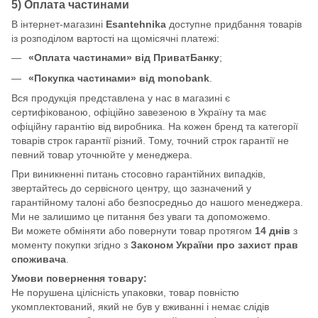
5) Оплата частинами
В інтернет-магазині
Esantehnika
доступне придбання товарів
із розподілом вартості на щомісячні платежі:
«Оплата частинами» від ПриватБанку
;
«Покупка частинами» від monobank
.
Вся продукція представлена у нас в магазині є
сертифікованою, офіційно завезеною в Україну та має
офіційну гарантію від виробника. На кожен бренд та категорії
товарів строк гарантії різний. Тому, точний строк гарантії не
певний товар уточнюйте у менеджера.
При виникненні питань стосовно гарантійних випадків,
звертайтесь до сервісного центру, що зазначений у
гарантійному талоні або безпосредньо до нашого менеджера.
Ми не залишимо це питання без уваги та допоможемо.
Ви можете обміняти або повернути товар протягом
14 днів
з
моменту покупки згідно з
Законом України про захист прав
споживача
.
Умови повернення товару:
Не порушена цілісність упаковки, товар повністю
укомплектований, який не був у вживанні і немає слідів