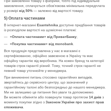
При замовленні товару з фабрики, тобто під індивідуальне
замовлення, сплачується обов’язкова мінімальна передплата
у розмірі
від 50%
— залежно від вартості товару.
5) Оплата частинами
В інтернет-магазині
Esantehnika
доступне придбання товарів
із розподілом вартості на щомісячні платежі:
«Оплата частинами» від ПриватБанку
;
«Покупка частинами» від monobank
.
Вся продукція представлена у нас в магазині є
сертифікованою, офіційно завезеною в Україну та має
офіційну гарантію від виробника. На кожен бренд та категорії
товарів строк гарантії різний. Тому, точний строк гарантії не
певний товар уточнюйте у менеджера.
При виникненні питань стосовно гарантійних випадків,
звертайтесь до сервісного центру, що зазначений у
гарантійному талоні або безпосредньо до нашого менеджера.
Ми не залишимо це питання без уваги та допоможемо.
Ви можете обміняти або повернути товар протягом
14 днів
з
моменту покупки згідно з
Законом України про захист прав
споживача
.