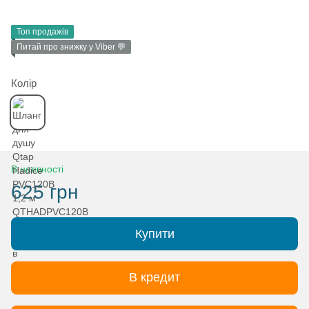
Топ продажів
Питай про знижку у Viber 💬
Колір
В наявності
625 грн
Купити
В кредит