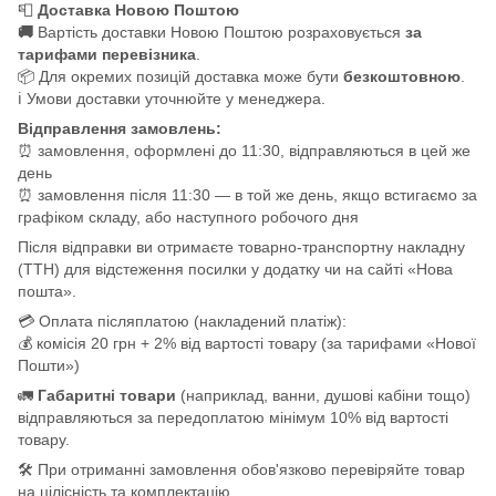
📮
Доставка Новою Поштою
🚚
Вартість доставки Новою Поштою розраховується
за
тарифами перевізника
.
📦 Для окремих позицій доставка може бути
безкоштовною
.
ℹ️ Умови доставки уточнюйте у менеджера.
Відправлення замовлень:
⏰ замовлення, оформлені до 11:30, відправляються в цей же
день
⏰ замовлення після 11:30 — в той же день, якщо встигаємо за
графіком складу, або наступного робочого дня
Після відправки ви отримаєте товарно-транспортну накладну
(ТТН) для відстеження посилки у додатку чи на сайті «Нова
пошта».
💳 Оплата післяплатою (накладений платіж):
💰 комісія 20 грн + 2% від вартості товару (за тарифами «Нової
Пошти»)
🚛
Габаритні товари
(наприклад, ванни, душові кабіни тощо)
відправляються за передоплатою мінімум 10% від вартості
товару.
🛠️ При отриманні замовлення обов'язково перевіряйте товар
на цілісність та комплектацію.