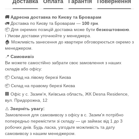
Доставка
Оплата
Гарантія
Повернення
🚚 Адресна доставка по Києву та Броварам
🚛 Доставка по Києву та Броварам —
100 грн
.
📦 Для окремих позицій доставка може бути
безкоштовною
.
ℹ️ Умови доставки уточнюйте у менеджера.
🏠 Можливість занесення до квартири обговорюється окремо з
менеджером.
📍
Самовивіз
Ви можете самостійно забрати своє замовлення з наших
складів або офісу:
📦 Склад на лівому березі Києва
📦 Склад на правому березі Києва
🏢 Офіс у с. Зазим'я, Київська область, ЖК Desna Residence,
вул. Придорожна, 12
⚠️
Зверніть увагу:
Замовлення для самовивозу з офісу в с. Зазим'я потрібно
попередньо перемістити зі складу — це займає від 1 до 3
робочих днів. Будь ласка, узгодьте можливість та дату
самовивозу з нашим менеджером.