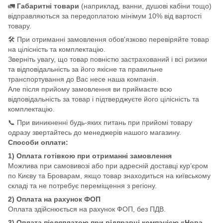
🚛
Габаритні товари
(наприклад, ванни, душові кабіни тощо)
відправляються за передоплатою мінімум 10% від вартості
товару.
🛠️ При отриманні замовлення обов'язково перевіряйте товар
на цілісність та комплектацію.
Зверніть увагу, що товар повністю застрахований і всі ризики
та відповідальність за його якісне та правильне
транспортування до Вас несе наша компанія.
Але після прийому замовлення ви приймаєте всю
відповідальність за товар і підтверджуєте його цілісність та
комплектацію.
📞 При виникненні будь-яких питань при прийомі товару
одразу звертайтесь до менеджерів нашого магазину.
Способи оплати:
1) Оплата готівкою при отриманні замовлення
Можлива при самовивозі або при адресній доставці кур’єром
по Києву та Броварам, якщо товар знаходиться на київському
складі та не потребує переміщення з регіону.
2) Оплата на рахунок ФОП
Оплата здійснюється на рахунок ФОП, без ПДВ.
3) Оплата післяплатою при відправці компанією «Нова