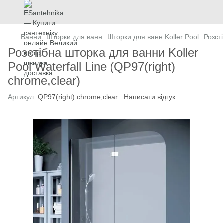
Ванни
Шторки для ванн
Шторки для ванн Koller Pool
Розст
Розстібна шторка для ванни Koller
Pool Waterfall Line (QP97(right)
chrome,clear)
Артикул:
QP97(right) chrome,clear
Написати відгук