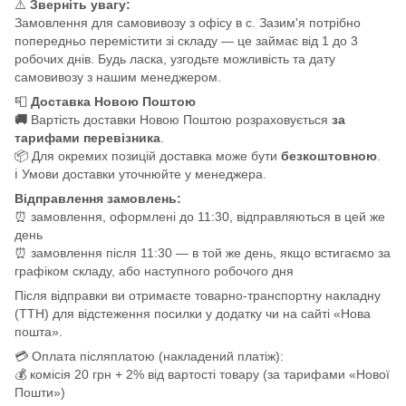
⚠️
Зверніть увагу:
Замовлення для самовивозу з офісу в с. Зазим'я потрібно
попередньо перемістити зі складу — це займає від 1 до 3
робочих днів. Будь ласка, узгодьте можливість та дату
самовивозу з нашим менеджером.
📮
Доставка Новою Поштою
🚚
Вартість доставки Новою Поштою розраховується
за
тарифами перевізника
.
📦 Для окремих позицій доставка може бути
безкоштовною
.
ℹ️ Умови доставки уточнюйте у менеджера.
Відправлення замовлень:
⏰ замовлення, оформлені до 11:30, відправляються в цей же
день
⏰ замовлення після 11:30 — в той же день, якщо встигаємо за
графіком складу, або наступного робочого дня
Після відправки ви отримаєте товарно-транспортну накладну
(ТТН) для відстеження посилки у додатку чи на сайті «Нова
пошта».
💳 Оплата післяплатою (накладений платіж):
💰 комісія 20 грн + 2% від вартості товару (за тарифами «Нової
Пошти»)