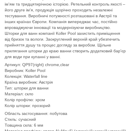
ім'ям та тридцятирічною історією. Ретельний контроль якості –
його друге ім'я, продукція щорічно проходить незалежні
тестування. Виробничі потужності розташовані в Австрії та
інших країнах Європи. Компанія випереджає час, постійно
впроваджуючи інновації та модернізуючи виробництво.
Шторки для ванн компанії Koller Pool захистить приміщення
від бризок та вологи. Заокруглений верхній край убезпечить
прийняття душу та процес догляду за виробом. Щільне
прилягання шторки до краю ванни створить додатковий бар'єр
для води при купанні у ванні.
Артикул: QP97(right) chrome,clear
Виробник: Koller Pool
Колекція: Waterfall line
Країна виробник: Австрія
Тип: шторки для ванни
Матеріал: скло
Колір профілю: хром
Колір шторки: прозорий
Область застосування: побутова
Стиль: сучасний
Товщина скла: 6 мм
Матеріал профілю: сплав Al+Mg+Si (алюміній+магній+кремній)